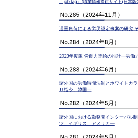
「job tag」
(職業情報提供サイト(日本版O-
No.285（2024年11月）
過重負荷による労災認定事案の研究 そ
No.284（2024年8月）
2023年度版 労働力需給の推計―労
No.283（2024年6月）
諸外国の労働時間法制とホワイトカラ
Ｕ指令、韓国―
No.282（2024年5月）
諸外国における勤務間インターバル制
ツ、イギリス、アメリカ―
No.281（2024年5月）