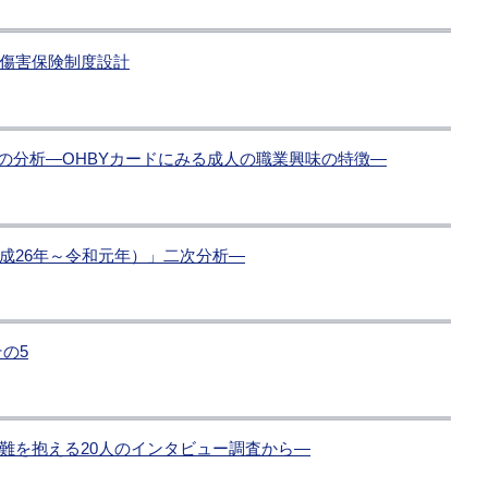
傷害保険制度設計
の分析―OHBYカードにみる成人の職業興味の特徴―
成26年～令和元年）」二次分析―
の5
難を抱える20人のインタビュー調査から―