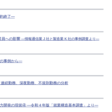
約終了―
従業員への影響
―情報通信業 J 社と製造業 K 社の事例調査より―
の事例から―
 連続勤務、深夜勤務、不規則勤務の分析
力開発の現状④ ―令和４年版「就業構造基本調査」より―