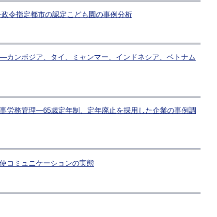
―政令指定都市の認定こども園の事例分析
―カンボジア、タイ、ミャンマー、インドネシア、ベトナム
事労務管理―65歳定年制、定年廃止を採用した企業の事例調
使コミュニケーションの実態