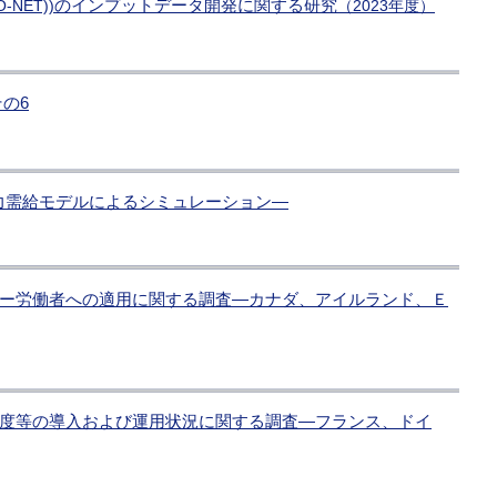
のインプットデータ開発に関する研究
NET))
（2023年度）
の6
働力需給モデルによるシミュレーション―
ー労働者への適用に関する調査―カナダ、アイルランド、Ｅ
度等の導入および運用状況に関する調査―フランス、ドイ