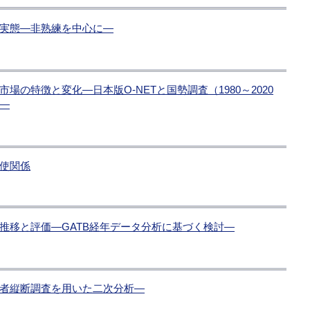
実態―非熟練を中心に―
の特徴と変化―日本版O-NETと国勢調査（1980～2020
―
使関係
推移と評価―GATB経年データ分析に基づく検討―
者縦断調査を用いた二次分析―