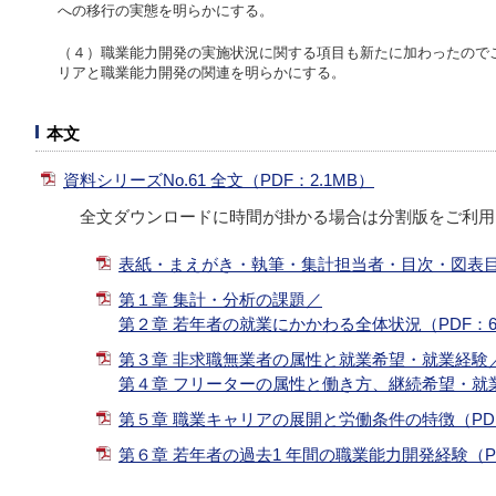
への移行の実態を明らかにする。
（４）職業能力開発の実施状況に関する項目も新たに加わったので
リアと職業能力開発の関連を明らかにする。
本文
資料シリーズNo.61 全文（PDF：2.1MB）
全文ダウンロードに時間が掛かる場合は分割版をご利用
表紙・まえがき・執筆・集計担当者・目次・図表目次
第１章 集計・分析の課題／
第２章 若年者の就業にかかわる全体状況（PDF：62
第３章 非求職無業者の属性と就業希望・就業経験
第４章 フリーターの属性と働き方、継続希望・就業経
第５章 職業キャリアの展開と労働条件の特徴（PDF
第６章 若年者の過去1 年間の職業能力開発経験（PD