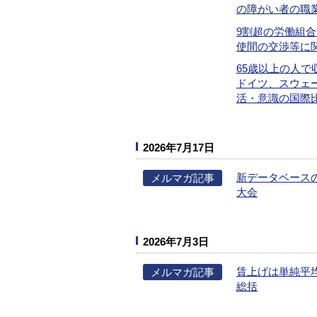
の障がい者の職
9割超の労働組合
使間の交渉等に
65歳以上の人
ドイツ、スウェ
活・意識の国際
2026年7月17日
新データベース
メルマガ記事
大会
2026年7月3日
賃上げは単純平
メルマガ記事
総括