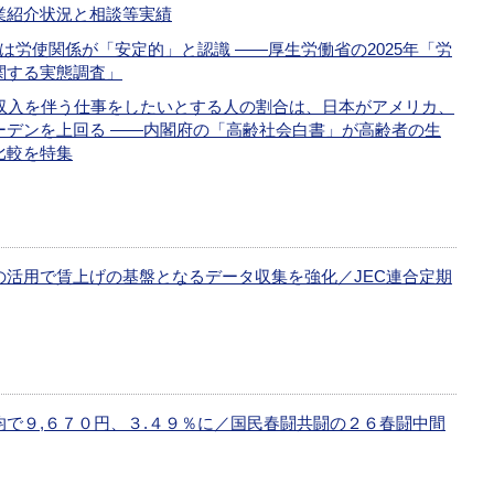
業紹介状況と相談等実績
は労使関係が「安定的」と認識 ――厚生労働省の2025年「労
関する実態調査」
で収入を伴う仕事をしたいとする人の割合は、日本がアメリカ、
ーデンを上回る ――内閣府の「高齢社会白書」が高齢者の生
比較を特集
の活用で賃上げの基盤となるデータ収集を強化／JEC連合定期
均で９,６７０円、３.４９％に／国民春闘共闘の２６春闘中間