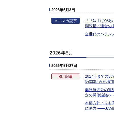
2026年6月3日
「『賃上げがあ
メルマガ記事
間総括／連合の
全世代のバラン
2026年5月
2026年5月27日
2027年までの
BLT記事
約300組合が増
業務時間外の連
定の労使論議を
本部方針よりも
に尽力 ――JA