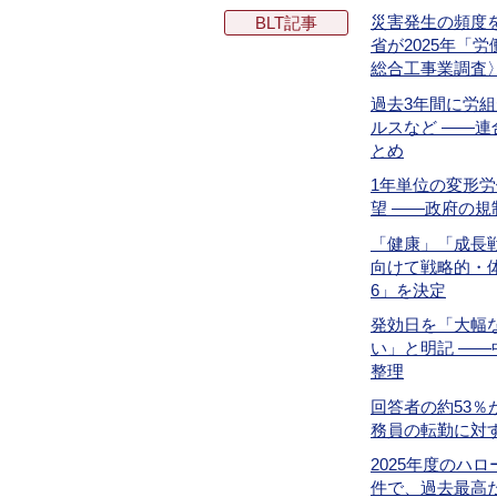
災害発生の頻度を
BLT記事
省が2025年「
総合工事業調査
過去3年間に労
ルスなど ――
とめ
1年単位の変形
望 ――政府の
「健康」「成長
向けて戦略的・体
6」を決定
発効日を「大幅
い」と明記 ――
整理
回答者の約53
務員の転勤に対
2025年度のハ
件で、過去最高だ