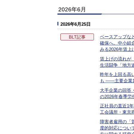
2026年6月
2026年6月25日
ベースアップな
BLT記事
確保へ。中小組
みる2026年賃
賃上げの流れが「
生活闘争「地方
昨年を上回る高
も ――主要企業
大手企業の回答・
の2026年春季
正社員の直近1年間
工会議所・東京
障害者雇用の「
度的対応につい