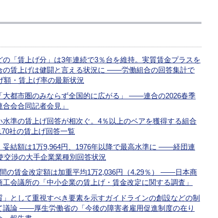
どの「賃上げ分」は3年連続で3％台を維持。実質賃金プラスを
合の賃上げは健闘と言える状況に ――労働組合の回答集計で
上げ額・賃上げ率の最新状況
大都市圏のみならず全国的に広がる」 ――連合の2026春季
連合会合同記者会見」
い水準の賃上げ回答が相次ぐ。4％以上のベアを獲得する組合
170社の賃上げ回答一覧
妥結額は1万9,964円、1976年以降で最高水準に ――経団連
労使交渉の大手企業業種別回答状況
の賃金改定額は加重平均1万2,036円（4.29％） ――日本商
商工会議所の「中小企業の賃上げ・賃金改定に関する調査」
質」として重視すべき要素を示すガイドラインの創設などの制
て議論 ――厚生労働省の「今後の障害者雇用促進制度の在り