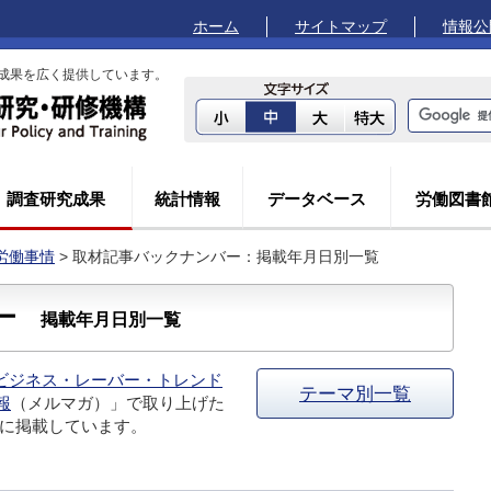
ホーム
サイトマップ
情報公
成果を広く提供しています。
調査研究成果
統計情報
データベース
労働図書
労働事情
> 取材記事バックナンバー：掲載年月日別一覧
バー
掲載年月日別一覧
ビジネス・レーバー・トレンド
テーマ別一覧
報
（メルマガ）」で取り上げた
に掲載しています。