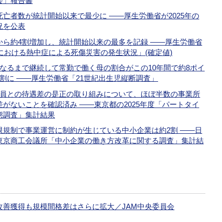
会」報告書
亡者数が統計開始以来で最少に ――厚生労働省が2025年の
況を公表
から約4割増加し、統計開始以来の最多を記録 ――厚生労働省
場における熱中症による死傷災害の発生状況」(確定値)
なるまで継続して常勤で働く母の割合がこの10年間で約8ポイ
割に ――厚生労働省「21世紀出生児縦断調査」
社員との待遇差の是正の取り組みについて、ほぼ半数の事業所
がないことを確認済み ――東京都の2025年度「パートタイ
態調査」集計結果
限規制で事業運営に制約が生じている中小企業は約2割 ――日
東京商工会議所「中小企業の働き方改革に関する調査」集計結
改善獲得も規模間格差はさらに拡大／JAM中央委員会