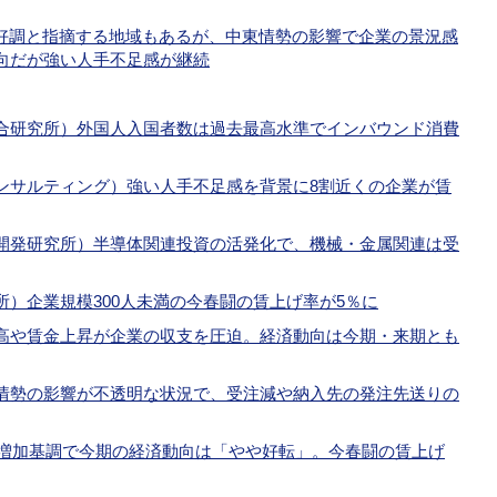
を好調と指摘する地域もあるが、中東情勢の影響で企業の景況感
向だが強い人手不足感が継続
合研究所）外国人入国者数は過去最高水準でインバウンド消費
ンサルティング）強い人手不足感を背景に8割近くの企業が賃
開発研究所）半導体関連投資の活発化で、機械・金属関連は受
）企業規模300人未満の今春闘の賃上げ率が5％に
高や賃金上昇が企業の収支を圧迫。経済動向は今期・来期とも
情勢の影響が不透明な状況で、受注減や納入先の発注先送りの
が増加基調で今期の経済動向は「やや好転」。今春闘の賃上げ