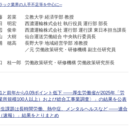
ラック業界の人手不足等を中心に─
藤 若菜
立教大学 経済学部 教授
田 明宏
西濃運輸株式会社 執行役員 運行部 部長
辺 俊幸
西濃運輸株式会社 運行部 運行課 東日本担当課長
山 大樹
仙台運送労働組合 中央執行委員長
浦 穂高
長野大学 地域経営学部 准教授
／元 労働政策研究・研修機構 副主任研究員
口 桂一郎
労働政策研究・研修機構 労働政策研究所長
1と前年から0.09ポイント低下 ――厚生労働省が2025年「労
業所規模100人以上）および総合工事業調査〉」の結果を公表
衛生課題は長時間労働、熱中症、メンタルヘルスなど ――連合
査（速報）」結果をとりまとめ