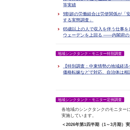
等実績
9割超の労働組合は労使関係が「安
する実態調査」
65歳以上の人で収入を伴う仕事
ウェーデンを上回る ――内閣府
地域シンクタンク・モニター特別調査
【特別調査：中東情勢の地域経済
価格転嫁などで対応。自治体は相
地域シンクタンク・モニター定例調査
各地域のシンクタンクのモニター
実施しています。
＜2026年第1四半期（1～3月期）