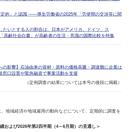
定的」と認識 ――厚生労働省の2025年「労使間の交渉等に関
をしたいとする人の割合は、日本がアメリカ、ドイツ、ス
の「高齢社会白書」が高齢者の生活・意識の国際比較を特集
への影響】石油由来の資材・原料の価格高騰・調達難に企業は
談窓口設置や緊急融資で事業活動を支援
（定例調査の結果については本号の後段に掲載）
に、地域経済や地域雇用の動向などについて、定期的に調査を
実績および2026年第2四半期（4～6月期）の見通し＞