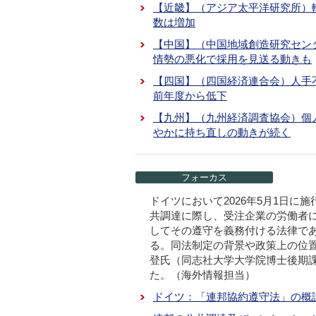
【近畿】（アジア太平洋研究所）
数は増加
【中国】（中国地域創造研究セン
情勢の悪化で採用を見送る動きも
【四国】（四国経済連合会）人手
前年度から低下
【九州】（九州経済調査協会）個
やかに持ち直しの動きが続く
フォーカス
ドイツにおいて2026年5月1日に
共調達に際し、受注企業の労働者
してその遵守を義務付ける法律で
る。同法制定の背景や政策上の位
登氏（同志社大学大学院博士後期
た。（海外情報担当）
ドイツ：「連邦協約遵守法」の概