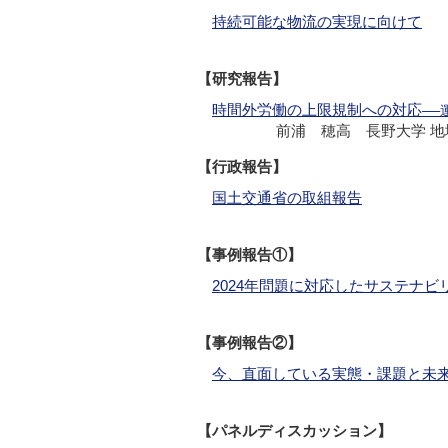
持続可能な物流の実現に向けて
【研究報告】
時間外労働の上限規制への対応
──
前浦 穂高 長野大学 地
【行政報告】
国土交通省の取組報告
【事例報告①】
2024年問題に対応したサステナ
【事例報告②】
今、直面している実態・課題と未
【パネルディスカッション】