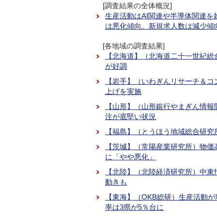
[調査結果の全体概況]
生産活動はAI関連や半導体関連
は悪化傾向。新規求人数は減少傾
[各地域の調査結果]
【北海道】（北海道二十一世紀総
が好調
【岩手】（いわぎんリサーチ＆コ
上げを実施
【山形】（山形銀行やまぎん情報
注が底堅い状況
【福島】（とうほう地域総合研究所
【茨城】（常陽産業研究所）物価
に「やや悪化」
【北陸】（北陸経済研究所）中東
動きも
【東海】（OKB総研）生産活動
率は3県が5％台に