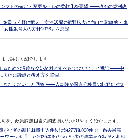
務シフトの確定・変更ルールの柔軟化を要望 ――政府の規制改
」を重点分野に据え、女性活躍の裾野拡大に向けて戦略的・体
「女性版骨太の方針2026」を決定
、より詳しく紹介します。
するための過度な交渉材料とすべきではない」と明記 ――中
議に向けた論点と考え方を整理
行きたくない」と回答 ――人事院が国家公務員の転勤に対す
動向を、政策課題担当の調査員がわかりやすく紹介します。
障がい者の新規就職申込件数は約27万8,000件で、過去最高
ローワークを通じた2025年度の障がい者の職業紹介状況と相談