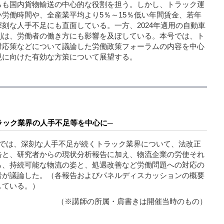
らも国内貨物輸送の中心的な役割を担う。しかし、トラック運
労働時間や、全産業平均より5％～15％低い年間賃金、若年
刻な人手不足にも直面している。一方、2024年適用の自動車
制は、労働者の働き方にも影響を及ぼしている。本号では、ト
対応策などについて議論した労働政策フォーラムの内容を中心
現に向けた有効な方策について展望する。
ラック業界の人手不足等を中心に─
ムでは、深刻な人手不足が続くトラック業界について、法改正
告と、研究者からの現状分析報告に加え、物流企業の労使それ
ら、持続可能な物流の姿と、処遇改善など労働問題への対応の
者が議論した。（各報告およびパネルディスカッションの概要
している。）
（※講師の所属・肩書きは開催当時のもの）