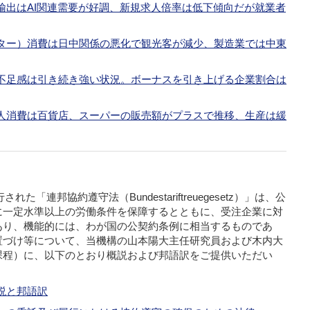
輸出はAI関連需要が好調、新規求人倍率は低下傾向だが就業者
ター）消費は日中関係の悪化で観光客が減少、製造業では中東
不足感は引き続き強い状況。ボーナスを引き上げる企業割合は
人消費は百貨店、スーパーの販売額がプラスで推移、生産は緩
施行された「連邦協約遵守法（
Bundestariftreuegesetz
）」は、公
に一定水準以上の労働条件を保障するとともに、受注企業に対
あり、機能的には、わが国の公契約条例に相当するものであ
置づけ等について、当機構の山本陽大主任研究員および木内大
課程）に、以下のとおり概説および邦語訳をご提供いただい
説と邦語訳