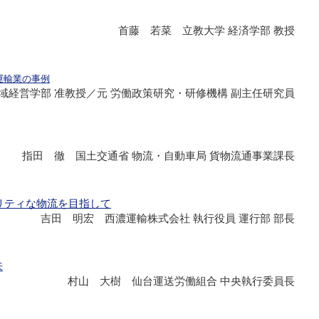
首藤 若菜 立教大学 経済学部 教授
運輸業の事例
域経営学部 准教授／元 労働政策研究・研修機構 副主任研究員
指田 徹 国土交通省 物流・自動車局 貨物流通事業課長
ビリティな物流を目指して
吉田 明宏 西濃運輸株式会社 執行役員 運行部 部長
来
村山 大樹 仙台運送労働組合 中央執行委員長