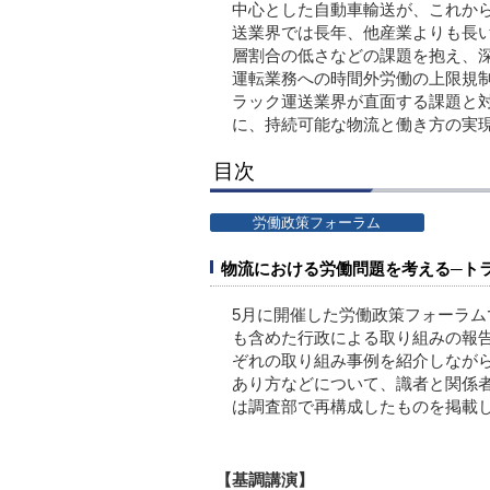
中心とした自動車輸送が、これか
送業界では長年、他産業よりも長い
層割合の低さなどの課題を抱え、深
運転業務への時間外労働の上限規
ラック運送業界が直面する課題と
に、持続可能な物流と働き方の実
目次
労働政策フォーラム
物流における労働問題を考える─ト
5月に開催した労働政策フォーラ
も含めた行政による取り組みの報
ぞれの取り組み事例を紹介しなが
あり方などについて、識者と関係
は調査部で再構成したものを掲載
【基調講演】