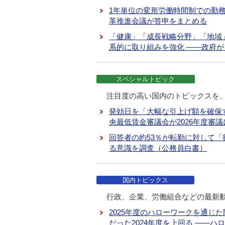
1年単位の変形労働時間制での勤
革推進会議が答申をまとめる
「健康」「成長戦略分野」「地域
系的に取り組みを強化 ――政府が
スペシャルトピック
注目度の高い国内のトピックスを
発効日を「大幅な引上げ額を確保
央最低賃金審議会が2026年度審
回答者の約53％が転勤に対して「
る意識を調査（公務員白書）
国内トピックス
行政、企業、労働組合などの最新
2025年度のハローワークを通じた
だった2024年度を上回る ――ハ