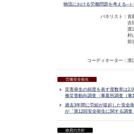
物流における労働問題を考える
─ト
パネリスト：
首
吉
渡
村
前
コーディネーター：
濱
労働安全衛生
災害発生の頻度を表す度数率は2.0
働災害動向調査〈事業所調査（事
過去3年間に労組が提起した安全
が「第12回安全衛生に関する調
政府の方針