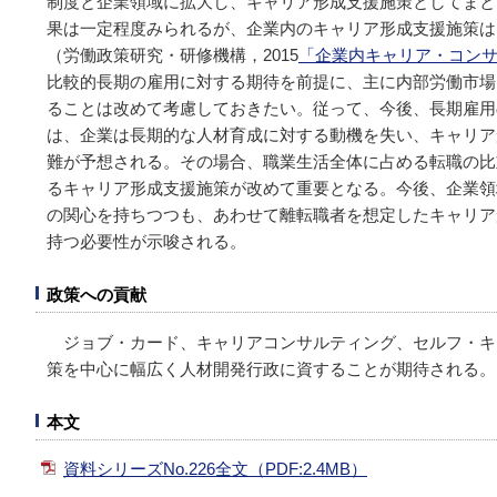
制度と企業領域に拡大し、キャリア形成支援施策としてまと
果は一定程度みられるが、企業内のキャリア形成支援施策は
（労働政策研究・研修機構，2015
「企業内キャリア・コン
比較的長期の雇用に対する期待を前提に、主に内部労働市場
ることは改めて考慮しておきたい。従って、今後、長期雇用
は、企業は長期的な人材育成に対する動機を失い、キャリア
難が予想される。その場合、職業生活全体に占める転職の比
るキャリア形成支援施策が改めて重要となる。今後、企業領
の関心を持ちつつも、あわせて離転職者を想定したキャリア
持つ必要性が示唆される。
政策への貢献
ジョブ・カード、キャリアコンサルティング、セルフ・キ
策を中⼼に幅広く⼈材開発⾏政に資することが期待される。
本文
資料シリーズNo.226全文（PDF:2.4MB）