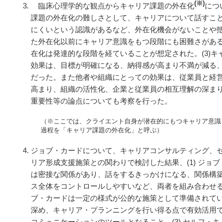
(※)
臨床心理学的な観点からキャリア課題の外在化
につ
課題の外在化の難しさとして、キャリアについて話すこ
にくいという認識があるなど、外在化機会がないことや抵
た外在化以前にキャリア意識をもつ段階にも困難さがあ
在化は発達的な段階を経ていることが想定された。(3)
効果は、目標が明確になる、納得感が高まり不満が減る
だった。また他者や組織にとっての効果は、従業員と経
高まり、組織の活性化、企業と従業員の相互理解の深まり
重要性等の論点についても考察を行った。
（※ここでは、クライエント自身が潜在的にもつキャリア意識
過程を「キャリア課題の外在化」と呼ぶ）
ジョブ・カードについて、キャリアコンサルティング、
リア形成支援施策との関わりで検討した結果、(1) ジョ
は密接な関係があり、話をするきっかけになる、関係構
ス全体をコントロールしやすいなど、両者を組み合わせるこ
ブ・カードは一定の様式が公的な施策として準備されて
深め、キャリア・プランニングを行い得る点で有効活用
コミュニケーションのツールとなること、(3) セルフ・