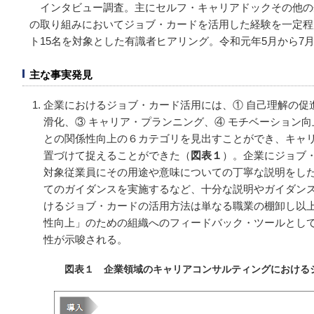
インタビュー調査。主にセルフ・キャリアドックその他の
の取り組みにおいてジョブ・カードを活用した経験を一定程
ト15名を対象とした有識者ヒアリング。令和元年5月から7
主な事実発見
企業におけるジョブ・カード活用には、① 自己理解の促
滑化、③ キャリア・プランニング、④ モチベーション向
との関係性向上の６カテゴリを見出すことができ、キャ
置づけて捉えることができた（
図表１
）。企業にジョブ
対象従業員にその用途や意味についての丁寧な説明をし
てのガイダンスを実施するなど、十分な説明やガイダン
けるジョブ・カードの活用方法は単なる職業の棚卸し以
性向上」のための組織へのフィードバック・ツールとし
性が示唆される。
図表１ 企業領域のキャリアコンサルティングにおける