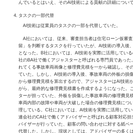
んでいるとはいえ、そのAI技術による貢献の詳細につい
タスクの一部代替
AI技術は従業員のタスクの一部を代替していた。
A社においては、従来、審査担当者は住宅ローン仮審
留」を判断するタスクを行っていたが、AI技術の導入後、
となった。B社においては、AI技術を実際に活用している
社のBA社で働くアジャスターと呼ばれる専門員であった
れてくる事故車両画像と修理費見積を一から確認し、そ
ていた。しかし、AI技術の導入後、事故車両の外板の損傷
から修理費見積を算出するので、アジャスターはAI技術
がら、最終的な修理費見積書を作成するようになった。こ
ターが担っていた、外板を損傷した事故車両の修理費見
車両内部の故障や車両が大破した場合の修理費見積につ
理している。C社においては、AI技術を実際に活用して
連会社のCA社で働くアドバイザーと呼ばれる顧客対応担
バイザーが行っていた、顧客の問い合わせに対する紙ベ
代替した。しかし、現状としては、アドバイザーの多くは