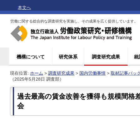
本文へ
労働に関する総合的な調査研究を実施し、その成果を広く提供しています。
機構について
研究体系
調査研究成果
統
現在位置:
ホーム
>
調査研究成果
>
国内労働事情
>
取材記事バッ
（2025年5月28日 調査部）
過去最高の賃金改善を獲得も規模間格
会