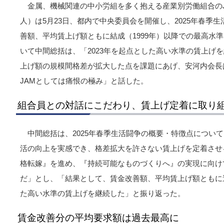
金属、機械関連の中小労組を多く抱える産業別労働組合のJAM
人）は5月23日、都内で中央委員会を開催し、2025年春季
善額、平均賃上げ額ともに結成（1999年）以降での最高水
いて中間総括は、「2023年を起点とした高い水準の賃上げ
上げ額の規模間格差が拡大した点を課題にあげ、安河内会長
JAMとしては痛恨の極み」と話した。
組合員との対話にこだわり、賃上げ定着に取り
中間総括は、2025年春季生活闘争の概要・特徴点につい
活の向上を実感でき、格差拡大を許さない賃上げを定着させ
格転嫁』を進め、『持続可能なものづくりへ』の実現に向け
だ」とし、「結果として、賃金改善額、平均賃上げ額ともに過
た高い水準の賃上げを継続した」と振り返った。
賃金改善分の平均要求額は過去最高に