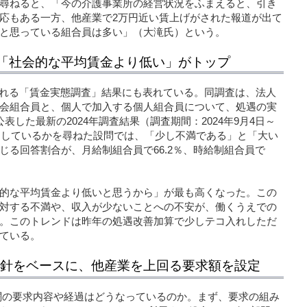
尋ねると、「今の介護事業所の経営状況をふまえると、引き
応もある一方、他産業で2万円近い賃上げがされた報道が出て
と思っている組合員は多い」（大滝氏）という。
「社会的な平均賃金より低い」がトップ
される「賃金実態調査」結果にも表れている。同調査は、法人
会組合員と、個人で加入する個人組合員について、処遇の実
した最新の2024年調査結果（調査期間：2024年9月4日～
満足しているかを尋ねた設問では、「少し不満である」と「大い
じる回答割合が、月給制組合員で66.2％、時給制組合員で
的な平均賃金より低いと思うから」が最も高くなった。この
対する不満や、収入が少ないことへの不安が、働くうえでの
。このトレンドは昨年の処遇改善加算で少しテコ入れしただ
ている。
求方針をベースに、他産業を上回る要求額を設定
5春闘の要求内容や経過はどうなっているのか。まず、要求の組み