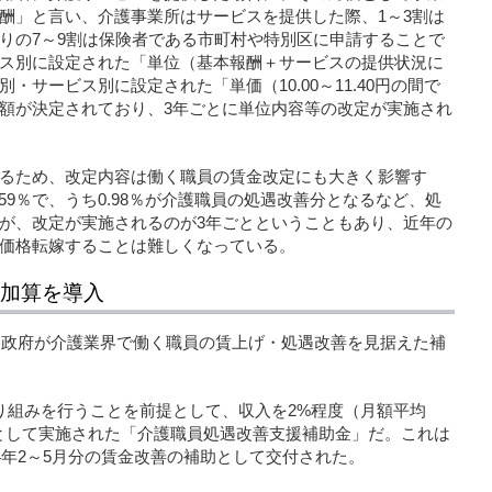
酬」と言い、介護事業所はサービスを提供した際、1～3割は
りの7～9割は保険者である市町村や特別区に申請することで
ス別に設定された「単位（基本報酬＋サービスの提供状況に
サービス別に設定された「単価（10.00～11.40円の間で
額が決定されており、3年ごとに単位内容等の改定が実施され
るため、改定内容は働く職員の賃金改定にも大きく影響す
.59％で、うち0.98％が介護職員の処遇改善分となるなど、処
が、改定が実施されるのが3年ごとということもあり、近年の
価格転嫁することは難しくなっている。
新加算を導入
は、政府が介護業界で働く職員の賃上げ・処遇改善を見据えた補
り組みを行うことを前提として、収入を2%程度（月額平均
置として実施された「介護職員処遇改善支援補助金」だ。これは
4年2～5月分の賃金改善の補助として交付された。