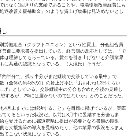
続ではなく1回きりの支給であることや、職場環境改善経費にも
処遇改善支援補助金」のような賃上げ効果は見込めないとし
通し
業別労働組合（クラフトユニオン）という性質上、分会組合員
経営側に要求書を提出している。経営側の反応としては、「で
体は理解してもらっている。賃金を引き上げないと介護業界
もに共通の認識となっている」（大滝氏）そうだ。
「約半分で、残り半分がまだ継続で交渉している最中」で、
（全体の約4分の1）の賃上げ率は「おおむね1.3%くらい
の引き上げ」としている。交渉継続中の分会も含めた今後の見通し
と予想するが、2%には届かないのではないか」とのことだった。
も4月末までには解決すること」を目標に掲げているが、実際
出てくるといった状況だ。以前は3月中に妥結する分会も多
給を受けるために都道府県に提出が必要となる書類の期限
側も支援施策の導入を見極めたり、他の業界の状況をふまえ
出てこない状況になっている。