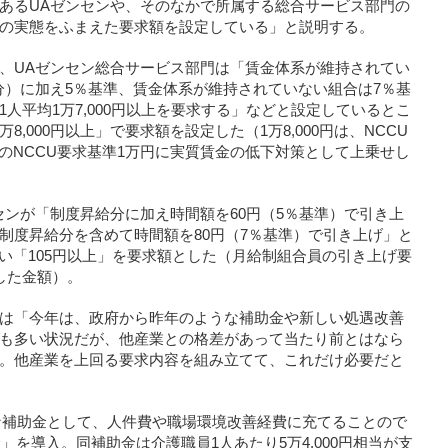
あるUAゼンセンや、そのなかで所属する総合サービス部門の
の実態をふまえた要求額を設定している」と説明する。
、UAゼンセン総合サービス部門は「賃金体系が維持されてい
当分）に加え5％基準、賃金体系が維持されていない組合は7％基
人平均1万7,000円以上を要求する」などと設定しているとこ
8,000円以上」で要求額を設定した（1万8,000円は、NCCU
従来のNCCU要求基準1万円に実質賃金の低下対策として上乗せし
センが「制度昇給分に加え時間額を60円（5％基準）で引き上
制度昇給分を含めて時間額を80円（7％基準）で引き上げ」と
い「105円以上」を要求額とした（月給制組合員の引き上げ要
した金額）。
は「今年は、政府から昨年のような補助金や新しい処遇改善
も多い状況だが、他産業との格差があって当たり前とはなら
。他産業を上回る要求内容を組み立てて、これだけ必要だと
たな補助金として、人件費や職場環境改善経費に充てることので
」を導入。同補助金は介護職員1人あたり5万4,000円相当が支