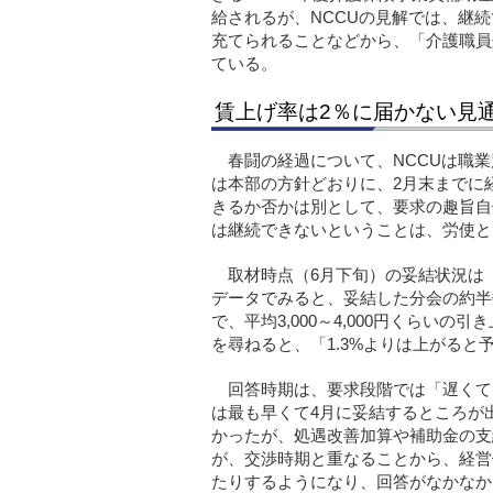
給されるが、NCCUの見解では、継
充てられることなどから、「介護職員
ている。
賃上げ率は2％に届かない見
春闘の経過について、NCCUは職
は本部の方針どおりに、2月末までに
きるか否かは別として、要求の趣旨自
は継続できないということは、労使と
取材時点（6月下旬）の妥結状況は
データでみると、妥結した分会の約半数
で、平均3,000～4,000円くらい
を尋ねると、「1.3%よりは上がる
回答時期は、要求段階では「遅くて
は最も早くて4月に妥結するところが
かったが、処遇改善加算や補助金の支
が、交渉時期と重なることから、経営
たりするようになり、回答がなかなか