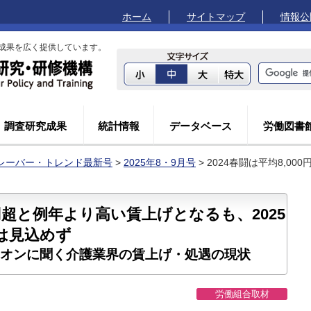
ホーム
サイトマップ
情報公
成果を広く提供しています。
調査研究成果
統計情報
データベース
労働図書
レーバー・トレンド最新号
>
2025年8・9月号
> 2024春闘は平均8,
00円超と例年より高い賃上げとなるも、2025
は見込めず
オンに聞く介護業界の賃上げ・処遇の現状
労働組合取材