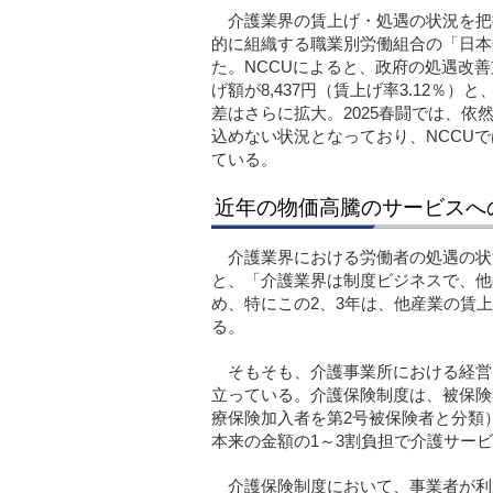
介護業界の賃上げ・処遇の状況を把
的に組織する職業別労働組合の「日本
た。NCCUによると、政府の処遇改善
げ額が8,437円（賃上げ率3.12
差はさらに拡大。2025春闘では、
込めない状況となっており、NCCU
ている。
近年の物価高騰のサービスへ
介護業界における労働者の処遇の状
と、「介護業界は制度ビジネスで、他
め、特にこの2、3年は、他産業の賃
る。
そもそも、介護事業所における経営は
立っている。介護保険制度は、被保険者
療保険加入者を第2号被保険者と分類
本来の金額の1～3割負担で介護サー
介護保険制度において、事業者が利