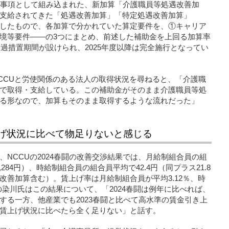
定事項として組み込まれた、新加算「介護職員等処遇改善加
支給されてきた「処遇改善加算」「特定処遇改善加算」
したもので、各加算で分かれていた算定要件を、①キャリア
境等要件――の3つにまとめ、前述した補助金を上回る加算率
経過措置期間が設けられ、2025年度以降は完全施行となってい
CCUと労使関係のある法人の取得状況を尋ねると、「介護職
で取得・支給している。この補助金がそのまま介護職員等処
る形なので、加算もそのまま取得するような流れだった」
げ状況に比べて物足りないと感じる
NCCUの2024春闘の改善交渉結果では、月給制組合員の組
,284円）、時給制組合員の組合員平均で42.4円（同プラス21.8
改善加算含む）。賃上げ率は月給制組合員が平均3.12％、時
の染川氏はこの結果について、「2024春闘は例年に比べれば、
する一方、他産業でも2023春闘と比べて高水準の賃金引き上
賃上げ状況に比べたら全く足りない」と話す。