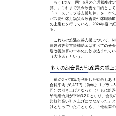
もう1つが、同年6月の介護報酬改
算」。これまで賃金改善を目的として
「ベースアップ等支援加算」を一本化
パス要件②月額賃金改善要件③職場環
の上乗せを行っている。2024年度は
る。
これらの処遇改善支援について、N
員処遇改善支援補助金はすべての分会
遇改善加算の一本化に飲み込まれてい
（大滝氏）という。
多くの組合員が他産業の賃上
補助金や加算を利用した効果もあり、
合員平均で8,437円（前年よりプラス5
円）の引き上げとなった（ともに処遇
給制組合員が平均3.2％となり、会長
比較的高い引き上げにつながった」と
げとなっていたことから、「他産業の