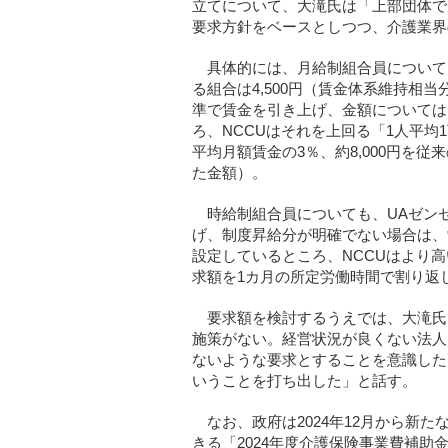
立てについて、大滝氏は「上部団体で
要求方針をベースとしつつ、介護業界
具体的には、月給制組合員について
る組合は4,500円（賃金体系維持相
準で賃金を引き上げ、金額については1
ろ、NCCUはそれを上回る「1人平均1万
平均月額賃金の3％、約8,000円を
た金額）。
時給制組合員についても、UAゼン
げ、制度昇給分が明確でない場合は、
設定しているところ、NCCUはより高
求額を1カ月の所定労働時間で割り返
要求額を検討するうえでは、大滝氏
施策がない。経営状況が良くない法人
ないような要求とすることを意識した
いうことを打ち出した」と話す。
なお、政府は2024年12月から新
きる「2024年度介護保険事業費補助金