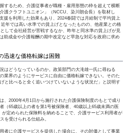
握するため、介護従事者が職種・雇用形態の枠を超えて横断
介護クラフトユニオン」（NCCU、染川朗会長）を取材し
支援を利用した効果もあり、2024春闘では月給制で平均賃上
％）と、近年では高い水準での賃上げとなったものの、他産業との格
依然として会社経営が苦戦するなか、昨年と同水準の賃上げが見
では助成金や介護報酬の期中改定など早急な対応を政府に求め
の迅速な価格転嫁は困難
況はどうなっているのか。政策部門の大滝雄一氏に尋ねる
の業界のようにサービスに自由に価格転嫁できない。そのた
上げと比べると全く追いつけていないような状況だ」と説明す
、2000年4月1日から施行された介護保険制度のもとで成り
（65歳以上の者を第1号被保険者、40歳以上65歳未満の医
）が定められた保険料を納めることで、介護サービス利用者が
ビスを受けられる仕組み。
用者に介護サービスを提供した場合に、その対価として事業