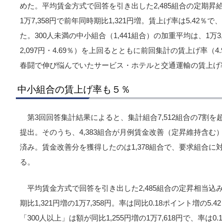
めた。平均賃金方式で回答を引き出した2,485組合の定期
1万7,358円で前年同時期比1,321円増。賃上げ率は5.42％
た。300人未満の中小組合（1,441組合）の加重平均は、1万3,
2,097円・4.69％）を上回るとともに前回集計の賃上げ率（4
春闘で伸び悩んでいたサービス・ホテルと交通運輸の賃上げ
中小組合の賃上げ率も５％
第3回回答集計結果によると、集計組合7,512組合の7割を超
提出。そのうち、4,383組合が月例賃金改善（定昇維持含む）
済み。賃金改善分を獲得したのは1,378組合で、要求組合に対
る。
平均賃金方式で回答を引き出した2,485組合の定昇相当
期比1,321円増の1万7,358円。率は同比0.18ポイント増の
「300人以上」は額が同比1,255円増の1万7,618円で、率は0.