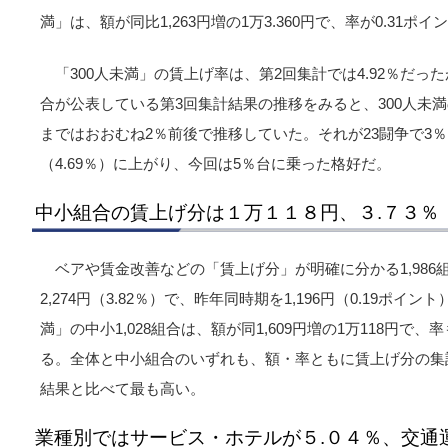
満」は、額が同比1,263円増の1万3.360円で、率が0.31ポ
「300人未満」の賃上げ率は、第2回集計では4.92％だった
合が公表している第3回集計結果の推移をみると、300人未満の
まではおおむね2％前後で推移していた。それが23闘争で3％台
（4.69％）に上がり、今回は5％台に乗った格好だ。
中小組合の賃上げ分は１万１１８円、３.７３％
ベアや賃金改善などの「賃上げ分」が明確に分かる1,986
2,274円（3.82％）で、昨年同時期を1,196円（0.19ポイ
満」の中小1,028組合は、額が同1,609円増の1万118円で、率
る。全体と中小組合のいずれも、額・率ともに賃上げ分の集計
結果と比べて最も高い。
業種別ではサービス・ホテルが５.０４％、交通