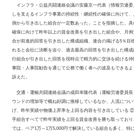
インフラ・公益共闘連絡会議の安藤京一代表（情報労連委
しを支えるインフラ事業の持続性・継続性の確保に向けて、
側から引き出した組合が一定数あった」ことを指摘した。具
確保に向けて昨年以上の賃金改善を引き出した組合や、月例
合が前進的回答を引き出した構成組織、連合の掲げる5％目
れると会社に決断を迫り、過去最高の回答を引き出した構成
行組合が引き出した回答を現時点で精力的に交渉を続ける仲
事院・人事院勧告を通じて公務で働く者への波及もできるよ
訴えた。
交通・運輸共闘連絡会議の成田幸隆代表（運輸労連委員長
ウンドの増加等で概ね好調に推移しているなか、人流について
げ、昨年実績や物価上昇率を上回る内容を引き出している ②
手組合すべてで昨年実績を上回る賃金改善を勝ち取っており、
では、ベア1万～1万5,000円で解決している組合も多く、