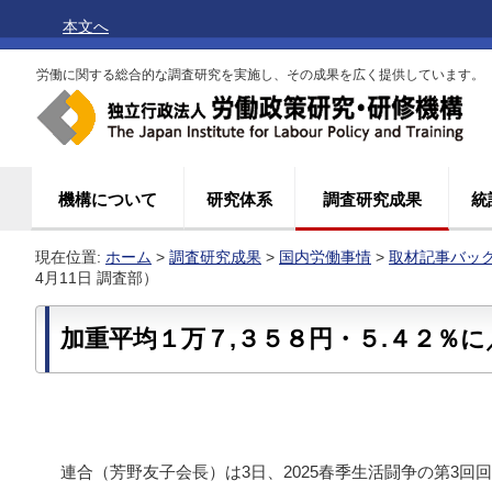
本文へ
労働に関する総合的な調査研究を実施し、その成果を広く提供しています。
機構について
研究体系
調査研究成果
統
現在位置:
ホーム
>
調査研究成果
>
国内労働事情
>
取材記事バッ
4月11日 調査部）
加重平均１万７,３５８円・５.４２％
連合（芳野友子会長）は3日、2025春季生活闘争の第3回