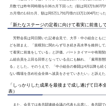
月数では昨年同時期を0.06カ月下回った（額は同3万9,807
カ月増の1.63カ月、額は同5万1,791円増の13万2,004円だっ
「新たなステージの定着に向けて着実に前進し
芳野会長は同日開いた記者会見で、大手・中小組合ともに
どを踏まえ、「規模別に関わらず引き続き高水準を維持して
て着実に前進をしている」と評価。パートタイマーや有期契
ム組合員を上回る回答となっている点にも触れ、「雇用形態
る」とした。そのうえで、「中小組合の春闘は4月以降も続
ない職場を含め社会全体へ波及をさせていきたい」と訴えた
「しっかりした成果を最後まで成し遂げて日本
表）
また、会見では各共闘連絡会議の代表も出席し、各共闘で