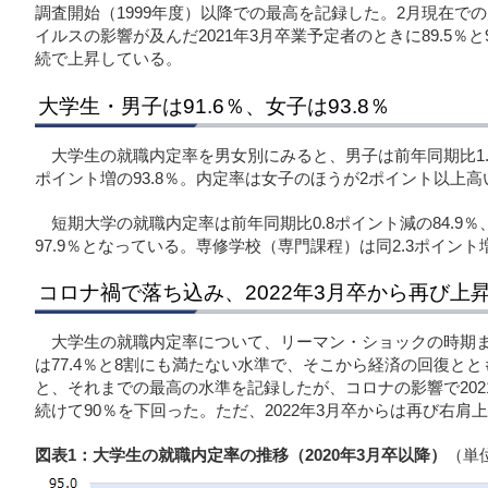
調査開始（1999年度）以降での最高を記録した。2月現在で
イルスの影響が及んだ2021年3月卒業予定者のときに89.5％
続で上昇している。
大学生・男子は91.6％、女子は93.8％
大学生の就職内定率を男女別にみると、男子は前年同期比1.0ポ
ポイント増の93.8％。内定率は女子のほうが2ポイント以上高
短期大学の就職内定率は前年同期比0.8ポイント減の84.9％
97.9％となっている。専修学校（専門課程）は同2.3ポイント増
コロナ禍で落ち込み、2022年3月卒から再び上
大学生の就職内定率について、リーマン・ショックの時期まで
は77.4％と8割にも満たない水準で、そこから経済の回復とともに
と、それまでの最高の水準を記録したが、コロナの影響で2021
続けて90％を下回った。ただ、2022年3月卒からは再び右肩
図表1：大学生の就職内定率の推移（2020年3月卒以降）
（単