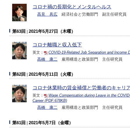
コロナ禍の長期化とメンタルヘルス
高見 具広
経済社会と労働部門 副主任研究員
第63回
2021年5月27日（木曜）
コロナ離職と収入低下
英文：
COVID-19-Related Job Separation and Income D
高橋 康二
雇用構造と政策部門 主任研究員
第62回
2021年5月11日（火曜）
コロナ休業時の賃金補償と労働者のキャリ
英文：
Wage Compensation during Leave in the COVID-1
Career (PDF:678KB)
高橋 康二
雇用構造と政策部門 主任研究員
第61回
2021年5月7日（金曜）