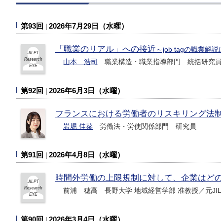
第93回
2026年7月29日（水曜）
「職業のリアル」への接近
～job tagの職
山本 浩司
職業構造・職業指導部門 統括研究
第92回
2026年6月3日（水曜）
フランスにおける労働者のリスキリング法
岩堀 佳菜
労働法・労使関係部門 研究員
第91回
2026年4月8日（水曜）
時間外労働の上限規制に対して、企業はど
前浦 穂高 長野大学 地域経営学部 准教授／元JI
第90回
2026年3月4日（水曜）