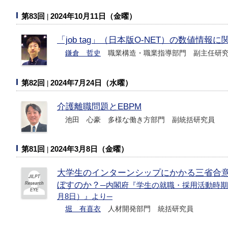
第83回
2024年10月11日（金曜）
「job tag」（日本版O-NET）の数値情報
鎌倉 哲史
職業構造・職業指導部門 副主任研
第82回
2024年7月24日（水曜）
介護離職問題とEBPM
池田 心豪 多様な働き方部門 副統括研究員
第81回
2024年3月8日（金曜）
大学生のインターンシップにかかる三省合
ぼすのか？
─内閣府『学生の就職・採用活動時期
月8日）』より─
堀 有喜衣
人材開発部門 統括研究員