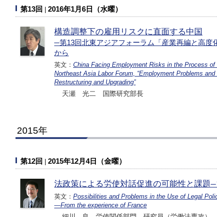
第13回
2016年1月6日（水曜）
構造調整下の雇用リスクに直面する中国
─第13回北東アジアフォーラム「産業再編と高度
から
英文：
China Facing Employment Risks in the Process of
Northeast Asia Labor Forum, “Employment Problems and P
Restructuring and Upgrading”
天瀬 光二 国際研究部長
2015年
第12回
2015年12月4日（金曜）
法政策による労使対話促進の可能性と課題
英文：
Possibilities and Problems in the Use of Legal Po
―From the experience of France
細川 良 労使関係部門 研究員（労働法専攻）