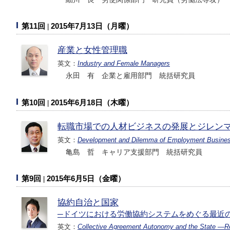
第11回
2015年7月13日（月曜）
産業と女性管理職
英文：
Industry and Female Managers
永田 有 企業と雇用部門 統括研究員
第10回
2015年6月18日（木曜）
転職市場での人材ビジネスの発展とジレン
英文：
Development and Dilemma of Employment Business
亀島 哲 キャリア支援部門 統括研究員
第9回
2015年6月5日（金曜）
協約自治と国家
─ドイツにおける労働協約システムをめぐる最近
英文：
Collective Agreement Autonomy and the State ―Rec