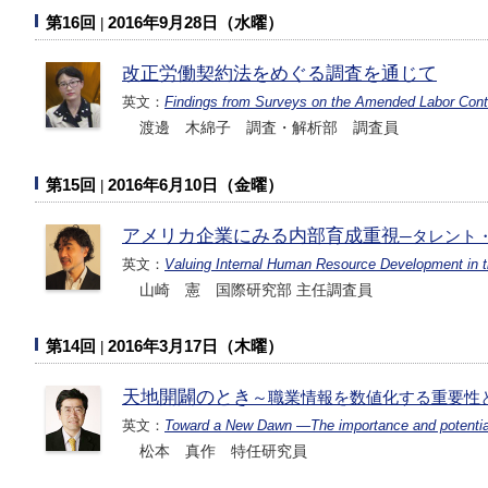
第16回
2016年9月28日（水曜）
改正労働契約法をめぐる調査を通じて
英文：
Findings from Surveys on the Amended Labor Cont
渡邊 木綿子 調査・解析部 調査員
第15回
2016年6月10日（金曜）
アメリカ企業にみる内部育成重視
─タレント
英文：
Valuing Internal Human Resource Development in 
山崎 憲 国際研究部 主任調査員
第14回
2016年3月17日（木曜）
天地開闢のとき
～職業情報を数値化する重要性
英文：
Toward a New Dawn ―The importance and potential 
松本 真作 特任研究員