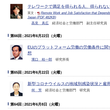
テレワークで満足を得られる人、得られな
英文：
Remote Work and Job Satisfaction that Depends 
Japan (PDF:482KB)
高見 具広
経済社会と労働部門 副主任研究員
第66回
2021年6月22日（火曜）
EUのプラットフォーム労働の労働条件に関
想
濱口 桂一郎
研究所長
第65回
2021年6月22日（火曜）
新型コロナウイルスの地域別感染状況と雇
何 芳
経済社会と労働部門 研究員
第64回
2021年6月8日（火曜）