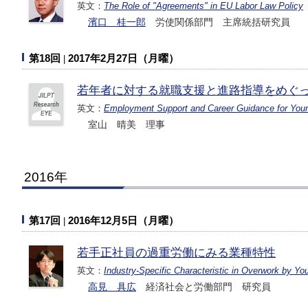
英文：
The Role of "Agreements" in EU Labor Law Policy
濱口 桂一郎
労使関係部門 主席統括研究員
第18回
2017年2月27日（月曜）
若年者に対する就職支援と進路指導をめぐ
英文：
Employment Support and Career Guidance for You
室山 晴美 理事
2016年
第17回
2016年12月5日（月曜）
若手正社員の過重労働にみる業種特性
英文：
Industry-Specific Characteristic in Overwork by Y
高見 具広
経済社会と労働部門 研究員