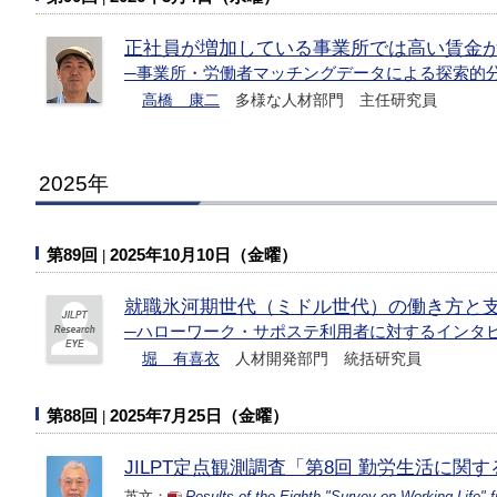
正社員が増加している事業所では高い賃金
─事業所・労働者マッチングデータによる探索的
高橋 康二
多様な人材部門 主任研究員
2025年
第89回
2025年10月10日（金曜）
就職氷河期世代（ミドル世代）の働き方と
─ハローワーク・サポステ利用者に対するインタ
堀 有喜衣
人材開発部門 統括研究員
第88回
2025年7月25日（金曜）
JILPT定点観測調査「第8回 勤労生活に関
英文：
Results of the Eighth "Survey on Working Life"