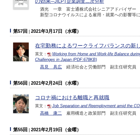
の効果
─JILPT企業調査二次分析
酒光 一章 富士通株式会社シニアアドバイザー
新型コロナウイルスによる雇用・就業への影響等に
第57回
2021年3月17日（水曜）
在宅勤務によるワークライフバランスの新
英文：
Working from Home and Work-life Balance duri
Challenges in Japan (PDF:678KB)
高見 具広
経済社会と労働部門 副主任研究員
第56回
2021年2月24日（水曜）
コロナ禍における離職と再就職
英文：
Job Separation and Reemployment amid the COV
高橋 康二
雇用構造と政策部門 副主任研究員
第55回
2021年2月19日（金曜）