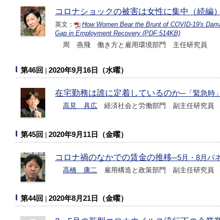
コロナショックの被害は女性に集中（続編
英文：
How Women Bear the Brunt of COVID-19's Dama
Gap in Employment Recovery (PDF:514KB)
周 燕飛 働き方と雇用環境部門 主任研究員
第46回
2020年9月16日（水曜）
在宅勤務は誰に定着しているのか
─「緊急時
高見 具広
経済社会と労働部門 副主任研究員
第45回
2020年9月11日（金曜）
コロナ禍のなかでの賃金の推移
─5月・8月パ
高橋 康二
雇用構造と政策部門 副主任研究員
第44回
2020年8月21日（金曜）