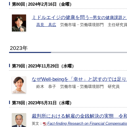
第80回
2024年2月16日（金曜）
ミドルエイジの健康を問う
─男女の健康課題と
高見 具広
労働市場・労働環境部門 主任研究
2023年
第79回
2023年11月29日（水曜）
なぜ
Well-being
を「幸せ」と訳すのでは足り
鈴木 恭子 労働市場・労働環境部門 研究員
第78回
2023年5月31日（水曜）
裁判所における解雇の金銭解決の実態 令
英文：
Fact-finding Research on Financial Compensation