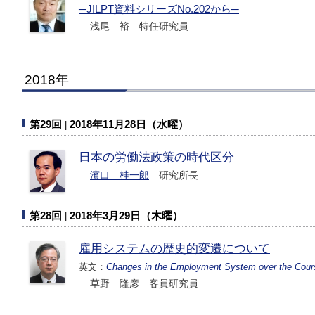
─JILPT資料シリーズNo.202から─
浅尾 裕 特任研究員
2018年
第29回
2018年11月28日（水曜）
日本の労働法政策の時代区分
濱口 桂一郎
研究所長
第28回
2018年3月29日（木曜）
雇用システムの歴史的変遷について
英文：
Changes in the Employment System over the Cours
草野 隆彦 客員研究員