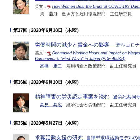
英文：
How Women Bear the Brunt of COVID-19's Dam
周 燕飛 働き方と雇用環境部門 主任研究員
第37回
2020年6月18日（木曜）
労働時間の減少と賃金への影響
──新型コロ
英文：
Decreased Working Hours and Impact on Wages:
Coronavirus's "First Wave" in Japan (PDF:499KB)
高橋 康二
雇用構造と政策部門 副主任研究員
第36回
2020年6月10日（水曜）
精神障害の労災認定事案を読む
─過労死共同
高見 具広
経済社会と労働部門 副主任研究員
第35回
2020年5月27日（水曜）
求職活動支援の研究
─自律型求職活動モデルの