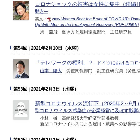
コロナショックの被害は女性に集中（続編
動き─
英文：
How Women Bear the Brunt of COVID-19's Damag
Up With Men on the Employment Recovery (PDF:906KB)
周 燕飛 働き方と雇用環境部門 主任研究員
第54回
2021年2月10日（水曜）
「テレワークの権利」？
─ドイツにおけるコロ
山本 陽大
労使関係部門 副主任研究員（労働法
第53回
2021年2月3日（水曜）
新型コロナウイルス流行下（2020年2～9
型コロナウイルス感染症が企業経営に及ぼす影響
小林 徹 高崎経済大学経済学部准教授
新型コロナウイルスによる雇用・就業への影響等に
第52回
2021年2月3日（水曜）