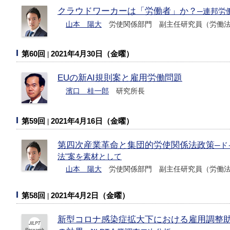
クラウドワーカーは「労働者」か？
─連邦労働
山本 陽大
労使関係部門 副主任研究員（労働法
第60回
2021年4月30日（金曜）
EUの新AI規則案と雇用労働問題
濱口 桂一郎
研究所長
第59回
2021年4月16日（金曜）
第四次産業革命と集団的労使関係法政策
─ド
法"案を素材として
山本 陽大
労使関係部門 副主任研究員（労働法
第58回
2021年4月2日（金曜）
新型コロナ感染症拡大下における雇用調整