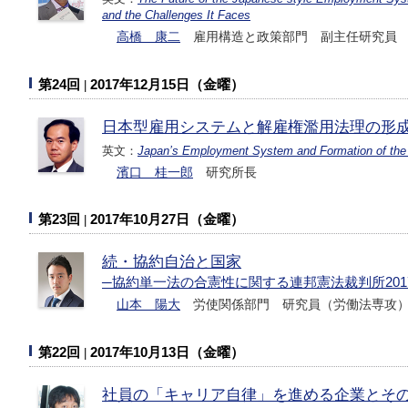
and the Challenges It Faces
高橋 康二
雇用構造と政策部門 副主任研究員
第24回
2017年12月15日（金曜）
日本型雇用システムと解雇権濫用法理の形
英文：
Japan’s Employment System and Formation of the “
濱口 桂一郎
研究所長
第23回
2017年10月27日（金曜）
続・協約自治と国家
─協約単一法の合憲性に関する連邦憲法裁判所2017
山本 陽大
労使関係部門 研究員（労働法専攻
第22回
2017年10月13日（金曜）
社員の「キャリア自律」を進める企業とそ