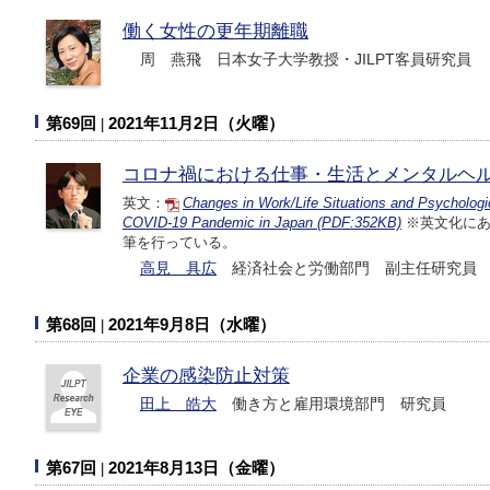
働く女性の更年期離職
周 燕飛 日本女子大学教授・JILPT客員研究員
第69回
2021年11月2日（火曜）
コロナ禍における仕事・生活とメンタルヘ
英文：
Changes in Work/Life Situations and Psychologic
COVID-19 Pandemic in Japan (PDF:352KB)
※英文化にあ
筆を行っている。
高見 具広
経済社会と労働部門 副主任研究員
第68回
2021年9月8日（水曜）
企業の感染防止対策
田上 皓大
働き方と雇用環境部門 研究員
第67回
2021年8月13日（金曜）