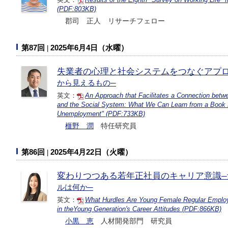
(PDF:803KB)
郡司 正人 リサーチフェロー
第87回
2025年6月4日（水曜）
失業者の心理と社会システムをつなぐアプ
から見えるもの─
英文：
An Approach that Facilitates a Connection bet
and the Social System: What We Can Learn from a Book E
Unemployment" (PDF:733KB)
榧野 潤
特任研究員
第86回
2025年4月22日（火曜）
変わりつつある若年正社員のキャリア意識
ルは何か─
英文：
What Hurdles Are Young Female Regular Emplo
in theYoung Generation's Career Attitudes (PDF:866KB)
小黒 恵
人材開発部門 研究員