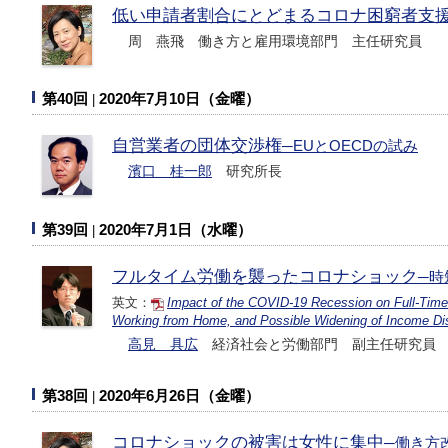
低い申請者割合にとどまるコロナ困窮者支
周 燕飛 働き方と雇用環境部門 主任研究員
第40回
2020年7月10日（金曜）
自営業者の団体交渉権
─EUとOECDの試み
濱口 桂一郎
研究所長
第39回
2020年7月1日（水曜）
フルタイム労働を襲ったコロナショック
─時
英文：
Impact of the COVID-19 Recession on Full-Tim
Working from Home, and Possible Widening of Income Di
高見 具広
経済社会と労働部門 副主任研究員
第38回
2020年6月26日（金曜）
コロナショックの被害は女性に集中
─働き方