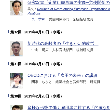
研究双書『企業組織再編の実像─労使関係の
英文：
Realities of Restructuring Enterprise Organization 
Relations
呉 学殊
労使関係部門 副統括研究員
第32回
2019年4月10日（水曜）
新時代の高齢者の「生きがい的就労」
中山 明広 人材育成部門 統括研究員
第31回
2019年3月13日（水曜）
OECDにおける「雇用の未来」の議論
関家 ちさと 経済社会と労働部門 研究員
第30回
2019年2月20日（水曜）
多様な形態で働く雇用者に対する「的確な