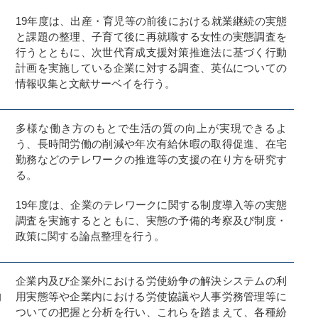
19年度は、出産・育児等の前後における就業継続の実態
と課題の整理、子育て後に再就職する女性の実態調査を
行うとともに、次世代育成支援対策推進法に基づく行動
計画を実施している企業に対する調査、英仏についての
情報収集と文献サーベイを行う。
向
多様な働き方のもとで生活の質の向上が実現できるよ
う、長時間労働の削減や年次有給休暇の取得促進、在宅
勤務などのテレワークの推進等の支援の在り方を研究す
る。
19年度は、企業のテレワークに関する制度導入等の実態
調査を実施するとともに、実態の予備的考察及び制度・
政策に関する論点整理を行う。
し
企業内及び企業外における労使紛争の解決システムの利
的
用実態等や企業内における労使協議や人事労務管理等に
ついての把握と分析を行い、これらを踏まえて、各種紛