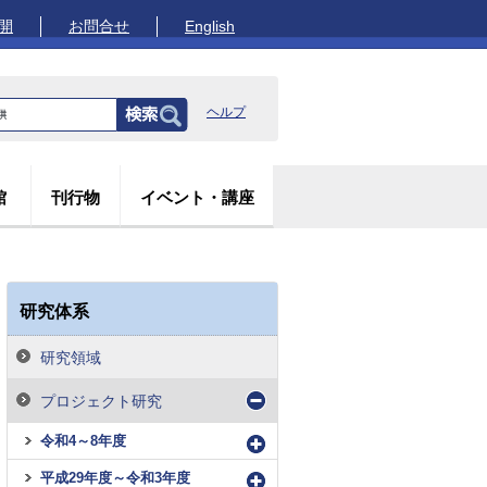
開
お問合せ
English
ヘルプ
館
刊行物
イベント・講座
研究体系
研究領域
プロジェクト研究
令和4～8年度
平成29年度～令和3年度