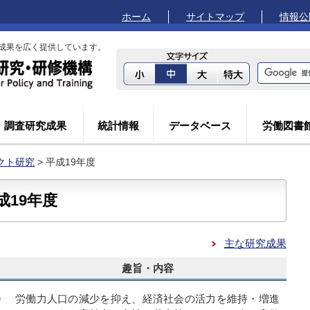
ホーム
サイトマップ
情報公
成果を広く提供しています。
調査研究成果
統計情報
データベース
労働図書
クト研究
> 平成19年度
19年度
主な研究成果
趣旨・内容
会
労働力人口の減少を抑え、経済社会の活力を維持・増進