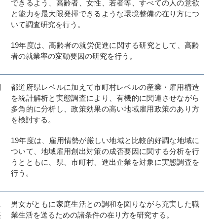
できるよう、高齢者、女性、若者等、すべての人の意欲
と能力を最大限発揮できるような環境整備の在り方につ
いて調査研究を行う。
19年度は、高齢者の就労促進に関する研究として、高齢
者の就業率の変動要因の研究を行う。
関
都道府県レベルに加えて市町村レベルの産業・雇用構造
を統計解析と実態調査により、有機的に関連させながら
多角的に分析し、政策効果の高い地域雇用政策のあり方
を検討する。
19年度は、雇用情勢が厳しい地域と比較的好調な地域に
ついて、地域雇用創出対策の成否要因に関する分析を行
うとともに、県、市町村、進出企業を対象に実態調査を
行う。
に
男女がともに家庭生活との調和を図りながら充実した職
整
業生活を送るための諸条件の在り方を研究する。