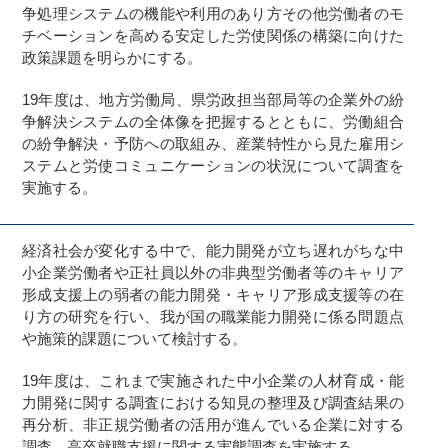
争処理システムの機能や利用のあり方その他労働者のモ
チベーションを高める安定した労使関係の構築に向けた
政策課題を明らかにする。
19年度は、地方労働局、県労政担当部局等の企業外の紛
争解決システムの全体像を把握するとともに、労働組合
の紛争解決・予防への取組み、産業特性から見た雇用シ
ステムと労使コミュニケーションの状況について調査を
実施する。
・
経済社会が変化する中で、能力開発が立ち遅れがちな中
る
小企業労働者や正社員以外の非典型労働者等のキャリア
形成支援上の弱者の能力開発・キャリア形成支援等の在
り方の研究を行い、我が国の職業能力開発に係る問題点
や施策的課題について検討する。
19年度は、これまで実施された中小企業の人材育成・能
力開発に関する調査における知見の整理及び調査結果の
再分析、非正規労働者の活用が進んでいる企業に対する
調査、高卒就職支援に関する実態調査を実施する。