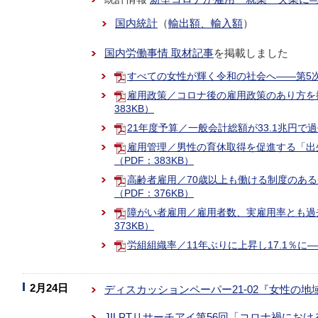
国内統計
（
輸出額、輸入額
）
国内労働事情 取材記事
を掲載しました
すべての女性が輝く令和の社会へ――第5次男
雇用政策／コロナ後の雇用政策のあり方を
383KB）
21年度予算／一般会計総額が33.1兆円で過
雇用管理／男性の育休取得を促進する「出
（PDF：383KB）
高齢者雇用／70歳以上も働ける制度のある
（PDF：376KB）
障がい者雇用／雇用者数、実雇用率とも過
373KB）
労組組織率／11年ぶりに上昇し17.1％に―
2月24日
ディスカッションペーパー21-02『女性の
JILPTリサーチアイ第56回「コロナ禍にお