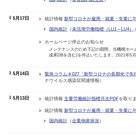
5月17日
統計情報
新型コロナが雇用・就業・失業に
国内統計
（
未活用労働指標（LU1～LU4）
ホームページ停止のお知らせ
メンテナンスのため下記の期間、当機構ホーム
成果DBを含む)を停止いたします。2021年5月24
5月14日
緊急コラム＃027「新型コロナの長期化で
ナウイルス感染症関連情報）
5月13日
統計情報
主要労働統計指標月次PDF
を取り
統計情報
新型コロナが雇用・就業・失業に
国内統計
（
企業倒産状況
）