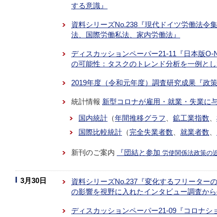
する意識』
資料シリーズNo.238『現代ドイツ労働法
法、国際労働私法、家内労働法』
ディスカッションペーパー21-11『日本版O
の可能性：タスクのトレンド分析を一例とし
2019年度（令和元年度）調査研究成果『政
統計情報
新型コロナが雇用・就業・失業に
国内統計
（
年間推移グラフ
、
鉱工業指数
、
国際比較統計
（
完全失業者数
、
就業者数
、
新刊のご案内
『団結と参加
労使関係法政策の
3月30日
資料シリーズNo.237『変化するフリータ
の影響を視野に入れたインタビュー調査から
ディスカッションペーパー21-09『コロナ