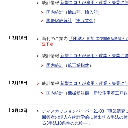
統計情報
新型コロナが雇用・就業・失業に
国内統計
（
輸出額、輸入額
）
国際比較統計
（
実収賃金
）
3月16日
新刊のご案内
『団結と参加
労使関係法政策の
送予定
統計情報
新型コロナが雇用・就業・失業に
国内統計
（
鉱工業指数
）
3月15日
統計情報
新型コロナが雇用・就業・失業に
国内統計
（
機械受注額、新設住宅着工戸数
3月12日
ディスカッションペーパー21-03『職業調
回答者の混入を統計学的に検出する手法の検
る3手法18条件の比較― 』