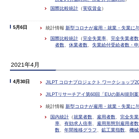
国際比較統計
（
実収賃金
）
5月6日
統計情報
新型コロナが雇用・就業・失業に
国際比較統計
（
完全失業率
、
完全失業者数
者数
、
休業者数
、
失業給付受給者数・申
2021年4月
4月30日
JILPT コロナプロジェクト ワークショップ2
JILPTリサーチアイ第60回「EUの新AI規
統計情報
新型コロナが雇用・就業・失業に
国内統計
（
就業者数
、
雇用者数
、
完全失業
率
、
有効求人倍率
、
雇用形態別雇用者数
数
、
年間推移グラフ
、
鉱工業指数
、
機械