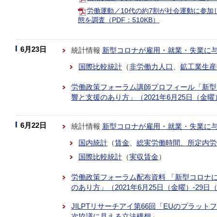
労働運動／10代の約7割が社会運動に参加
態を調査（PDF：510KB）
6月23日
統計情報
新型コロナが雇用・就業・失業に
国際比較統計
（
非労働力人口
、
鉱工業生産
労働政策フォーラム講師プロフィール「新型
響と支援のあり方」（2021年6月25日（金
6月22日
統計情報
新型コロナが雇用・就業・失業に
国内統計
（
賃金
、
総実労働時間、所定内労
国際比較統計
（
実収賃金
）
労働政策フォーラム配布資料 「新型コロナ
のあり方」（2021年6月25日（金曜）-29
JILPTリサーチアイ第66回「EUのプラッ
次協議に見える立法構想」