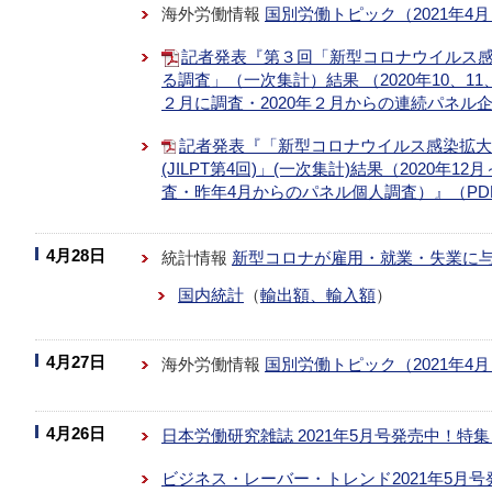
海外労働情報
国別労働トピック（2021年4
記者発表『第３回「新型コロナウイルス
る調査」（一次集計）結果 （2020年10、11、
２月に調査・2020年２月からの連続パネル企業
記者発表『「新型コロナウイルス感染拡大
(JILPT第4回)」(一次集計)結果（2020年1
査・昨年4月からのパネル個人調査）』（PDF
4月28日
統計情報
新型コロナが雇用・就業・失業に
国内統計
（
輸出額、輸入額
）
4月27日
海外労働情報
国別労働トピック（2021年4
4月26日
日本労働研究雑誌 2021年5月号発売中！特
ビジネス・レーバー・トレンド2021年5月