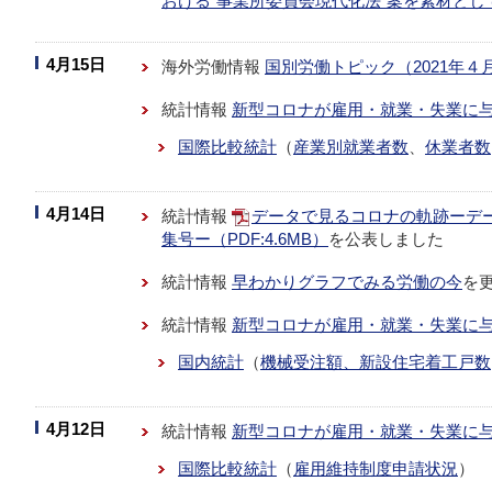
おける“事業所委員会現代化法”案を素材とし
4月15日
海外労働情報
国別労働トピック（2021年４
統計情報
新型コロナが雇用・就業・失業に
国際比較統計
（
産業別就業者数
、
休業者数
4月14日
統計情報
データで見るコロナの軌跡ーデー
集号ー（PDF:4.6MB）
を公表しました
統計情報
早わかりグラフでみる労働の今
を
統計情報
新型コロナが雇用・就業・失業に
国内統計
（
機械受注額、新設住宅着工戸数
4月12日
統計情報
新型コロナが雇用・就業・失業に
国際比較統計
（
雇用維持制度申請状況
）