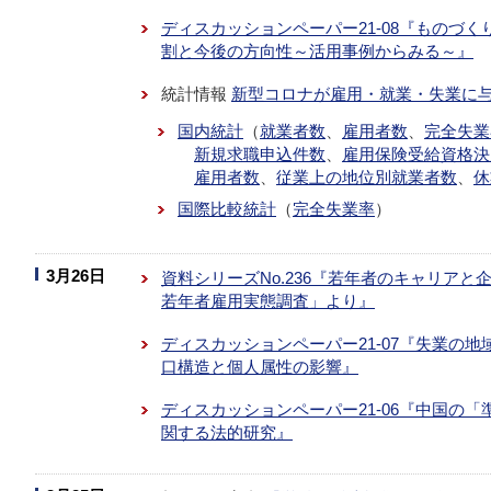
ディスカッションペーパー21-08『ものづ
割と今後の方向性～活用事例からみる～』
統計情報
新型コロナが雇用・就業・失業に
国内統計
（
就業者数
、
雇用者数
、
完全失業
新規求職申込件数
、
雇用保険受給資格決
雇用者数
、
従業上の地位別就業者数
、
休
国際比較統計
（
完全失業率
）
3月26日
資料シリーズNo.236『若年者のキャリアと
若年者雇用実態調査」より』
ディスカッションペーパー21-07『失業の
口構造と個人属性の影響』
ディスカッションペーパー21-06『中国の
関する法的研究』