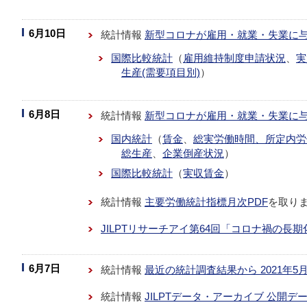
6月10日
統計情報
新型コロナが雇用・就業・失業に
国際比較統計
（
雇用維持制度申請状況
、
実
生産(需要項目別)
）
6月8日
統計情報
新型コロナが雇用・就業・失業に
国内統計
（
賃金
、
総実労働時間、所定内労
総生産
、
企業倒産状況
）
国際比較統計
（
実収賃金
）
統計情報
主要労働統計指標月次PDF
を取り
JILPTリサーチアイ第64回「コロナ禍の長
6月7日
統計情報
最近の統計調査結果から 2021年5
統計情報
JILPTデータ・アーカイブ 公開デ