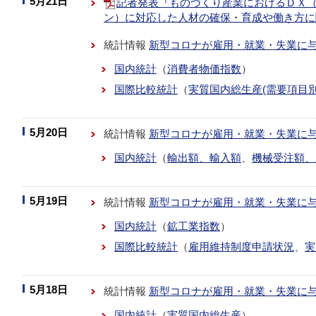
5月21日
記者発表『ものづくり産業におけるＤＸ
ン）に対応した人材の確保・育成や働き方に関
統計情報
新型コロナが雇用・就業・失業に
国内統計
（
消費者物価指数
）
国際比較統計
（
実質国内総生産(需要項目別
5月20日
統計情報
新型コロナが雇用・就業・失業に
国内統計
（
輸出額、輸入額
、
機械受注額、
5月19日
統計情報
新型コロナが雇用・就業・失業に
国内統計
（
鉱工業指数
）
国際比較統計
（
雇用維持制度申請状況
、
実
5月18日
統計情報
新型コロナが雇用・就業・失業に
国内統計
（
実質国内総生産
）