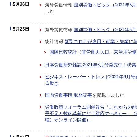
5月26日
海外労働情報
国別労働トピック（2021年5
した
5月25日
海外労働情報
国別労働トピック（2021年5
統計情報
新型コロナが雇用・就業・失業に
国際比較統計
（
非労働力人口
、
未活用労働
日本労働研究雑誌 2021年6月号発売中！
ビジネス・レーバー・トレンド2021年6月
る動き
国内労働事情 取材記事
を掲載しました
労働政策フォーラム開催報告「これからの能
手不足と技術革新にどう対応すべきか─」（202
曜）オンライン開催）