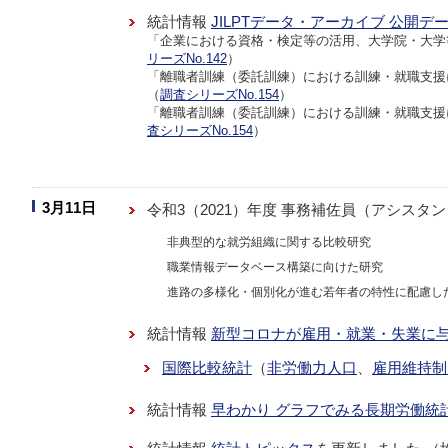
統計情報
JILPTデータ・アーカイブ 公開デ
「企業における資格・検定等の活用、大学院・大学
リーズNo.142
）
「離職者訓練（委託訓練）における訓練・就職支援
（
調査シリーズNo.154
）
「離職者訓練（委託訓練）における訓練・就職支援
査シリーズNo.154
）
3月11日
令和3（2021）年度 事務補佐員（アシス
非典型的な就労組織に関する比較研究
職業情報データベース構築に向けた研究
進路の多様化・個別化が進む若年者の特性に配慮し
統計情報
新型コロナが雇用・就業・失業に
国際比較統計
（
非労働力人口
、
雇用維持制
統計情報
早わかり グラフでみる長期労働統