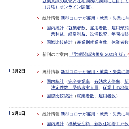
就業意識の変化と在宅勤務の動向に注目して─」
（月曜）オンライン開催）
統計情報
新型コロナが雇用・就業・失業に
国内統計
（
就業者数
、
雇用者数
、
雇用形態
業利益、経常利益、設備投資
、
年間推移
国際比較統計
（
産業別就業者数
、
休業者数
新刊のご案内
『労働関係法規集 2021年版』
3月2日
統計情報
新型コロナが雇用・就業・失業に
国内統計
（
完全失業率
、
有効求人倍率
、
新
決定件数、受給者実人員
、
従業上の地位
国際比較統計
（
就業者数
、
雇用者数
）
3月1日
統計情報
新型コロナが雇用・就業・失業に
国内統計
（
機械受注額、新設住宅着工戸数