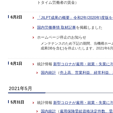
トタイム労働者の賃金）
6月2日
「JILPT成果の概要」令和2年(2020年)度
国内労働事情 取材記事
を掲載しました
ホームページ停止のお知らせ
メンテナンスのため下記の期間、当機構ホーム
成果DBを含む)を停止いたします。2021年6月2日
6月1日
統計情報
新型コロナが雇用・就業・失業に
国内統計
（
売上高、営業利益、経常利益、
2021年5月
5月31日
統計情報
新型コロナが雇用・就業・失業に
国内統計
（
雇用保険受給資格決定件数、受