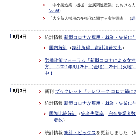
「中小製造業（機械・金属関連産業）における人
No.99
）
「大卒新人採用の多様化に関する実態調査」（
調
6月4日
統計情報
新型コロナが雇用・就業・失業に
国内統計
（
家計所得、家計消費支出
）
労働政策フォーラム「新型コロナによる女性
方」（2021年6月25日（金曜）-29日（火
中！
6月3日
新刊
ブックレット『テレワーク コロナ禍に
統計情報
新型コロナが雇用・就業・失業に
国際比較統計
（
完全失業率
、
完全失業者数
者数
）
統計情報
統計トピックス
を更新しました （