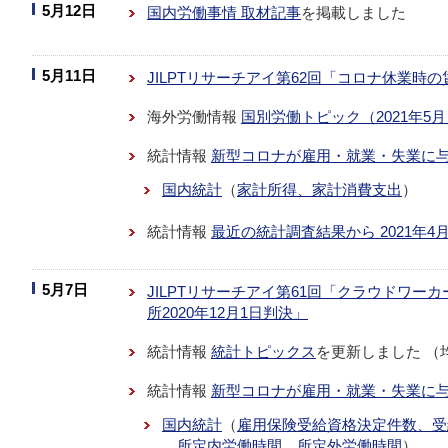
5月12日
国内労働事情 取材記事
を掲載しました
5月11日
JILPTリサーチアイ第62回「コロナ休業時
海外労働情報
国別労働トピック（2021年5
統計情報
新型コロナが雇用・就業・失業に
国内統計
（
家計所得、家計消費支出
）
統計情報
最近の統計調査結果から 2021年4
5月7日
JILPTリサーチアイ第61回「クラウドワー
所2020年12月1日判決」
統計情報
統計トピックス
を更新しました （
統計情報
新型コロナが雇用・就業・失業に
国内統計
（
雇用保険受給資格決定件数、受
所定内労働時間、所定外労働時間
）