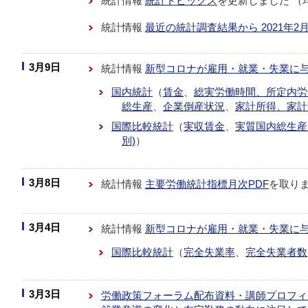
統計情報
統計トピックス
を更新しました （
統計情報
最近の統計調査結果から 2021年2
3月9日
統計情報
新型コロナが雇用・就業・失業に
国内統計
（
賃金
、
総実労働時間、所定内労
総生産
、
企業倒産状況
、
家計所得、家計
国際比較統計
（
実収賃金
、
実質国内総生産
別)
）
3月8日
統計情報
主要労働統計指標月次PDF
を取り
3月4日
統計情報
新型コロナが雇用・就業・失業に
国際比較統計
（
完全失業率
、
完全失業者数
3月3日
労働政策フォーラム配布資料・講師プロフィ