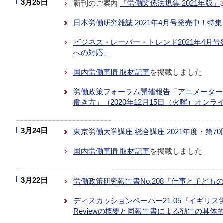
3月25日
新刊のご案内
『労働関係法規集 2021年版』
日本労働研究雑誌 2021年4月号発売中！
ビジネス・レーバー・トレンド2021年4月
への対応」
国内労働事情 取材記事
を掲載しました
労働政策フォーラム開催報告「アニメーター
働き方」（2020年12月15日（火曜）オンラ
3月24日
東京労働大学講座 総合講座 2021年度・第
国内労働事情 取材記事
を掲載しました
3月22日
労働政策研究報告書No.208『仕事と子ど
ディスカッションペーパー21-05『イギリ
Review
の概要と同報告書による勧告の具体