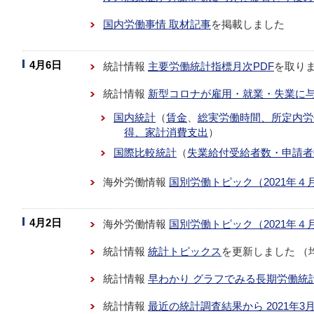
国内労働事情 取材記事
を掲載しました
4月6日
統計情報
主要労働統計指標月次PDF
を取り
統計情報
新型コロナが雇用・就業・失業に
国内統計
（
賃金
、
総実労働時間、所定内労
得、家計消費支出
）
国際比較統計
（
失業給付受給者数・申請者
海外労働情報
国別労働トピック（2021年４
4月2日
海外労働情報
国別労働トピック（2021年４
統計情報
統計トピックス
を更新しました （
統計情報
早わかり グラフでみる長期労働統
統計情報
最近の統計調査結果から 2021年3