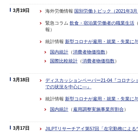
3月19日
海外労働情報
国別労働トピック（2021年3
緊急コラム
飲食・宿泊業労働者の職業生活
報）
統計情報
新型コロナが雇用・就業・失業に
国内統計
（
消費者物価指数
）
国際比較統計
（
消費者物価指数
）
3月18日
ディスカッションペーパー21-04『コロナシ
での状況を中心に―』
統計情報
新型コロナが雇用・就業・失業に
国内統計
（
雇用調整実施事業所割合
）
3月17日
JILPTリサーチアイ第57回「在宅勤務に