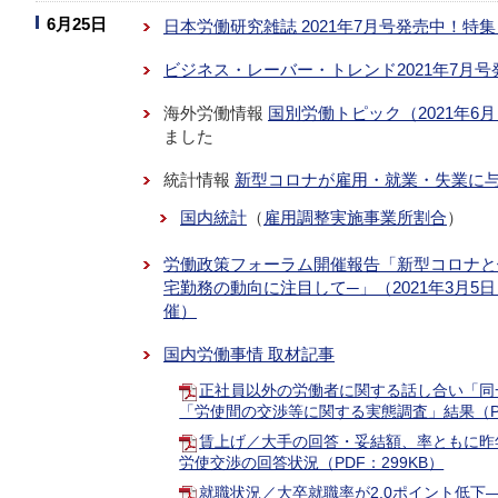
6月25日
日本労働研究雑誌 2021年7月号発売中！
ビジネス・レーバー・トレンド2021年7月
海外労働情報
国別労働トピック（2021年6
ました
統計情報
新型コロナが雇用・就業・失業に
国内統計
（
雇用調整実施事業所割合
）
労働政策フォーラム開催報告「新型コロナと
宅勤務の動向に注目して─」（2021年3月5
催）
国内労働事情 取材記事
正社員以外の労働者に関する話し合い「同
「労使間の交渉等に関する実態調査」結果（PD
賃上げ／大手の回答・妥結額、率ともに昨年
労使交渉の回答状況（PDF：299KB）
就職状況／大卒就職率が2.0ポイント低下―