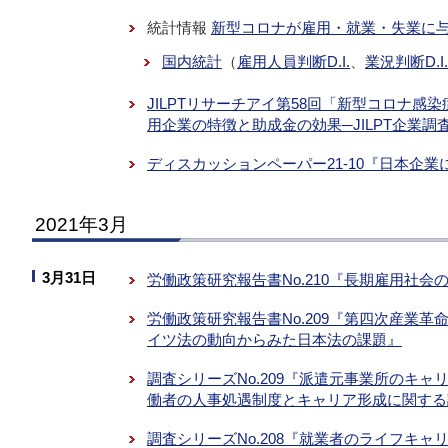
統計情報
新型コロナが雇用・就業・失業に
国内統計
（
雇用人員判断D.I.
、
業況判断D.I.
JILPTリサーチアイ第58回「新型コロナ
用企業の特徴と助成金の効果─JILPT企業調
ディスカッションペーパー21-10『日本企業
2021年3月
3月31日
労働政策研究報告書No.210『長期雇用社
労働政策研究報告書No.209『第四次産業革命
イツ法の動向からみた日本法の課題』
調査シリーズNo.209『派遣元事業所のキ
働者の人事処遇制度とキャリア形成に関する
調査シリーズNo.208『就業者のライフキ