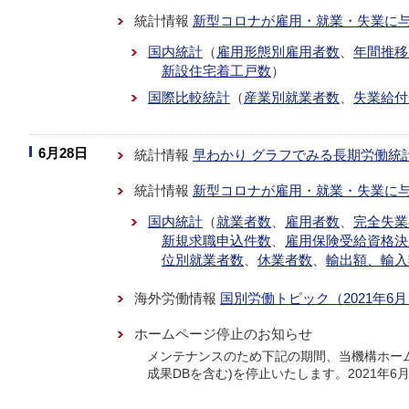
統計情報
新型コロナが雇用・就業・失業に
国内統計
（
雇用形態別雇用者数
、
年間推移
新設住宅着工戸数
）
国際比較統計
（
産業別就業者数
、
失業給付
6月28日
統計情報
早わかり グラフでみる長期労働統
統計情報
新型コロナが雇用・就業・失業に
国内統計
（
就業者数
、
雇用者数
、
完全失業
新規求職申込件数
、
雇用保険受給資格決
位別就業者数
、
休業者数
、
輸出額、輸入
海外労働情報
国別労働トピック（2021年6
ホームページ停止のお知らせ
メンテナンスのため下記の期間、当機構ホーム
成果DBを含む)を停止いたします。2021年6月29