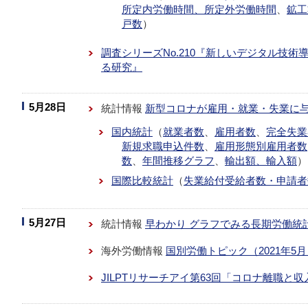
所定内労働時間、所定外労働時間
、
鉱工
戸数
）
調査シリーズNo.210『新しいデジタル技
る研究』
5月28日
統計情報
新型コロナが雇用・就業・失業に
国内統計
（
就業者数
、
雇用者数
、
完全失業
新規求職申込件数
、
雇用形態別雇用者数
数
、
年間推移グラフ
、
輸出額、輸入額
）
国際比較統計
（
失業給付受給者数・申請者
5月27日
統計情報
早わかり グラフでみる長期労働統
海外労働情報
国別労働トピック（2021年5
JILPTリサーチアイ第63回「コロナ離職と