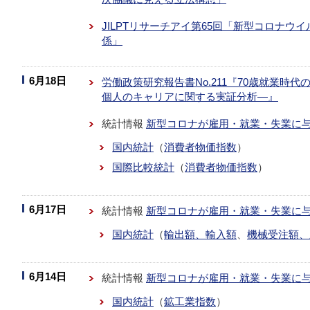
JILPTリサーチアイ第65回「新型コロナ
係」
6月18日
労働政策研究報告書No.211『70歳就業時
個人のキャリアに関する実証分析―』
統計情報
新型コロナが雇用・就業・失業に
国内統計
（
消費者物価指数
）
国際比較統計
（
消費者物価指数
）
6月17日
統計情報
新型コロナが雇用・就業・失業に
国内統計
（
輸出額、輸入額
、
機械受注額、
6月14日
統計情報
新型コロナが雇用・就業・失業に
国内統計
（
鉱工業指数
）