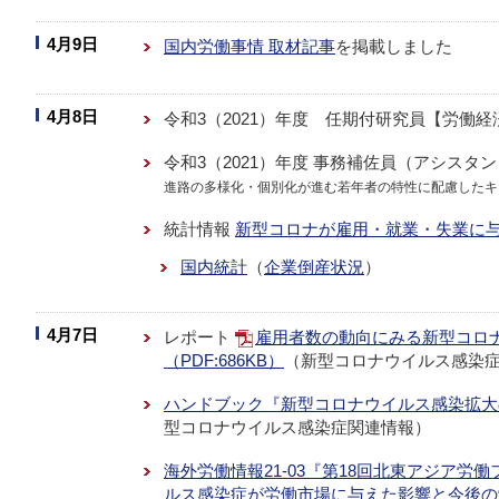
4月9日
国内労働事情 取材記事
を掲載しました
4月8日
令和3（2021）年度 任期付研究員【労働
令和3（2021）年度 事務補佐員（アシス
進路の多様化・個別化が進む若年者の特性に配慮したキ
統計情報
新型コロナが雇用・就業・失業に
国内統計
（
企業倒産状況
）
4月7日
レポート
雇用者数の動向にみる新型コロ
（PDF:686KB）
（新型コロナウイルス感染
ハンドブック『新型コロナウイルス感染拡大の
型コロナウイルス感染症関連情報）
海外労働情報21-03『第18回北東アジア労
ルス感染症が労働市場に与えた影響と今後の