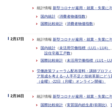
統計情報
新型コロナが雇用・就業・失業に
国内統計
（
消費者物価指数
）
国際比較統計
（
消費者物価指数
）
2月17日
統計情報
新型コロナが雇用・就業・失業に
国内統計
（
未活用労働指標（LU1～LU4）
設住宅着工戸数
）
国際比較統計
（
未活用労働指標（LU1～LU
労働政策フォーラム配布資料・講師プロフィ
ア形成を考える─人手不足と技術革新にどう対応
（金曜）-22日（月曜）オンライン開催）
2月16日
統計情報
新型コロナが雇用・就業・失業に
国際比較統計
（
実質国内総生産(前期比)
、