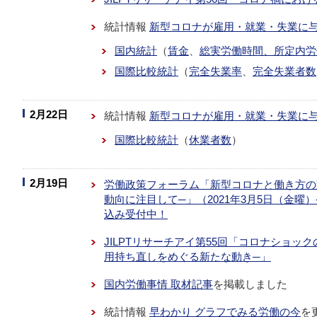
統計情報
新型コロナが雇用・就業・失業に
国内統計
（
賃金
、
総実労働時間、所定内労
国際比較統計
（
完全失業率
、
完全失業者数
2月22日
統計情報
新型コロナが雇用・就業・失業に
国際比較統計
（
休業者数
）
2月19日
労働政策フォーラム「新型コロナと働き方の
動向に注目して─」（2021年3月5日（金曜
込み受付中！
JILPTリサーチアイ第55回「コロナショッ
用持ち直しをめぐる新たな動き─」
国内労働事情 取材記事
を掲載しました
統計情報
早わかり グラフでみる労働の今
を