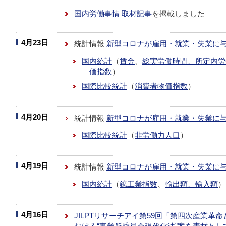
国内労働事情 取材記事
を掲載しました
4月23日
統計情報
新型コロナが雇用・就業・失業に
国内統計
（
賃金
、
総実労働時間、所定内労
価指数
）
国際比較統計
（
消費者物価指数
）
4月20日
統計情報
新型コロナが雇用・就業・失業に
国際比較統計
（
非労働力人口
）
4月19日
統計情報
新型コロナが雇用・就業・失業に
国内統計
（
鉱工業指数
、
輸出額、輸入額
）
4月16日
JILPTリサーチアイ第59回「第四次産業革