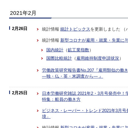
2021年2月
2月26日
統計情報
統計トピックス
を更新しました （
統計情報
新型コロナが雇用・就業・失業に
国内統計
（
鉱工業指数
）
国際比較統計
（
雇用維持制度申請状況
）
労働政策研究報告書No.207『雇用類似の
―独・仏・英・米調査から― 』
2月25日
日本労働研究雑誌 2021年2・3月号発売中
特集：船員の働き方
ビジネス・レーバー・トレンド2021年3月
境」
統計情報
新型コロナが雇用・就業・失業に