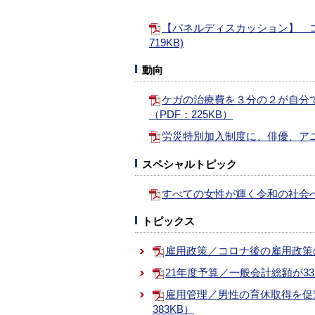
【パネルディスカッション】 コー
719KB)
動向
ケガの治療費を３分の２が自分で支
（PDF：225KB）
労災特別加入制度に、俳優、アニ
スペシャルトピック
すべての女性が輝く令和の社会へ
トピックス
雇用政策／コロナ後の雇用政策の
21年度予算／一般会計総額が33
雇用管理／男性の育休取得を促
383KB）