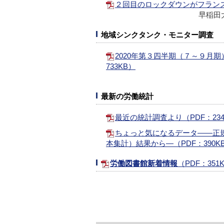
２回目のロックダウンがフランス
早稲田大
地域シンクタンク・モニター調査
2020年第３四半期（７～９月期
733KB）
最新の労働統計
最近の統計調査より（PDF：234
ちょっと気になるデータ――正
本集計）結果から―（PDF：390K
労働図書館新着情報
（PDF：351