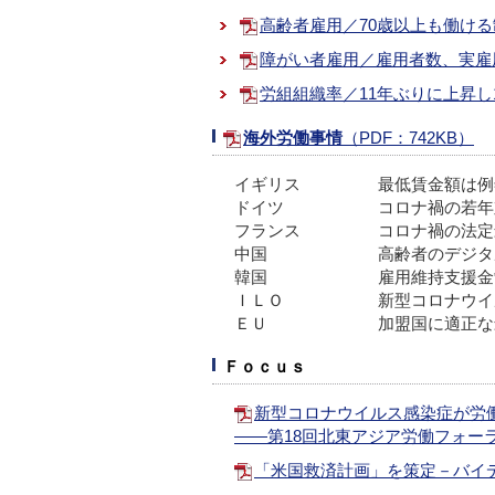
高齢者雇用／70歳以上も働ける制
障がい者雇用／雇用者数、実雇用
労組組織率／11年ぶりに上昇し1
海外労働事情
（PDF：742KB）
イギリス
最低賃金額は例
ドイツ
コロナ禍の若
フランス
コロナ禍の法定
中国
高齢者のデジタ
韓国
雇用維持支援
ＩＬＯ
新型コロナウイ
ＥＵ
加盟国に適正な
Ｆｏｃｕｓ
新型コロナウイルス感染症が労
――第18回北東アジア労働フォーラム
「米国救済計画」を策定－バイデン