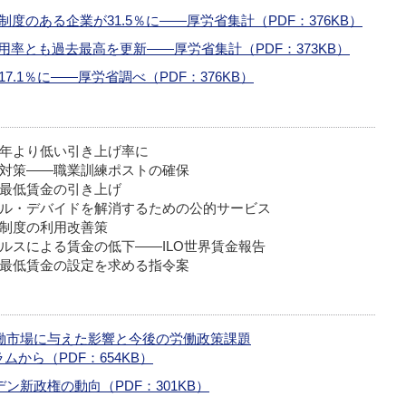
度のある企業が31.5％に――厚労省集計（PDF：376KB）
率とも過去最高を更新――厚労省集計（PDF：373KB）
7.1％に――厚労省調べ（PDF：376KB）
年より低い引き上げ率に
年対策――職業訓練ポストの確保
最低賃金の引き上げ
ル・デバイドを解消するための公的サービス
金制度の利用改善策
ルスによる賃金の低下――ILO世界賃金報告
最低賃金の設定を求める指令案
働市場に与えた影響と今後の労働政策課題
から（PDF：654KB）
新政権の動向（PDF：301KB）