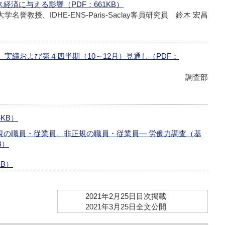
経済に与える影響（PDF：661KB）
学名誉教授、IDHE-ENS-Paris-Saclay客員研究員 鈴木 宏昌
）実績および第４四半期（10～12月）見通し（PDF：
調査部
KB）
規の職員・従業員、非正規の職員・従業員― 労働力調査（基
B）
KB）
2021年2月25日目次掲載
2021年3月25日全文公開