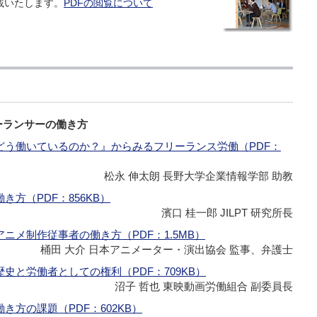
載いたします。
PDFの閲覧について
ーランサーの働き方
どう働いているのか？』からみるフリーランス労働（PDF：
松永 伸太朗 長野大学企業情報学部 助教
方（PDF：856KB）
濱口 桂一郎 JILPT 研究所長
ニメ制作従事者の働き方（PDF：1.5MB）
桶田 大介 日本アニメーター・演出協会 監事、弁護士
史と労働者としての権利（PDF：709KB）
沼子 哲也 東映動画労働組合 副委員長
方の課題（PDF：602KB）