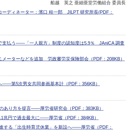
船越 英之 亜細亜堂労働組合 委員長
ディネーター：濱口 桂一郎 JILPT 研究所長(PDF：
払う――「一人親方」制度の認知度は5.9％ JAniCA 調査
メーターなどを追加 労政審労災保険部会（PDF：208KB）
――第5次男女共同参画基本計（PDF：356KB）
あり方を提言――厚労省研究会（PDF：383KB）
.1兆円で過去最大に――厚労省（PDF：384KB）
進する「出生時育児休業」を新設へ――厚労省（PDF：