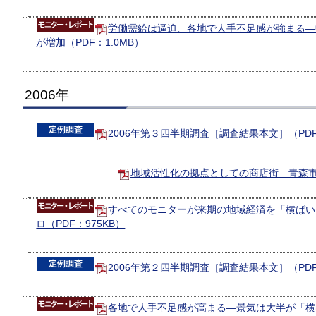
労働需給は逼迫、各地で人手不足感が強まる―
が増加（PDF：1.0MB）
2006年
2006年第３四半期調査［調査結果本文］（PDF
地域活性化の拠点としての商店街―青森市と
すべてのモニターが来期の地域経済を「横ばい
ロ（PDF：975KB）
2006年第２四半期調査［調査結果本文］（PDF
各地で人手不足感が高まる―景気は大半が「横ば