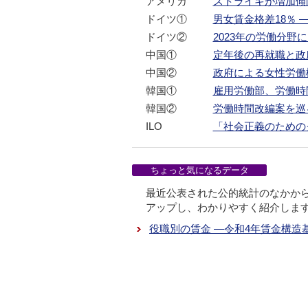
アメリカ
ストライキが増加傾
ドイツ①
男女賃金格差18％
ドイツ②
2023年の労働分野
中国①
定年後の再就職と政
中国②
政府による女性労働
韓国①
雇用労働部、労働時
韓国②
労働時間改編案を巡
ILO
「社会正義のための
ちょっと気になるデータ
最近公表された公的統計のなかか
アップし、わかりやすく紹介しま
役職別の賃金 ―令和4年賃金構造