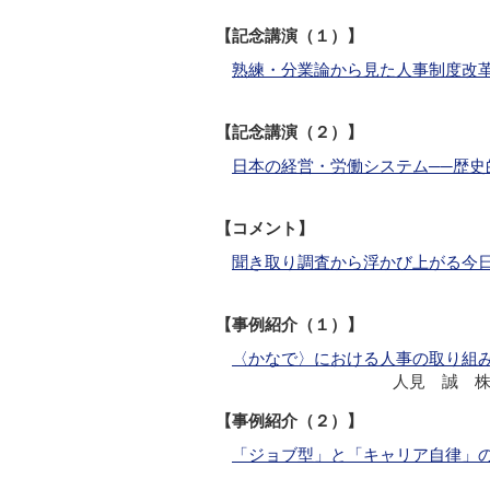
【記念講演（１）】
熟練・分業論から見た人事制度改
【記念講演（２）】
日本の経営・労働システム──歴史
【コメント】
聞き取り調査から浮かび上がる今
【事例紹介（１）】
〈かなで〉における人事の取り組
人見 誠 株
【事例紹介（２）】
「ジョブ型」と「キャリア自律」の