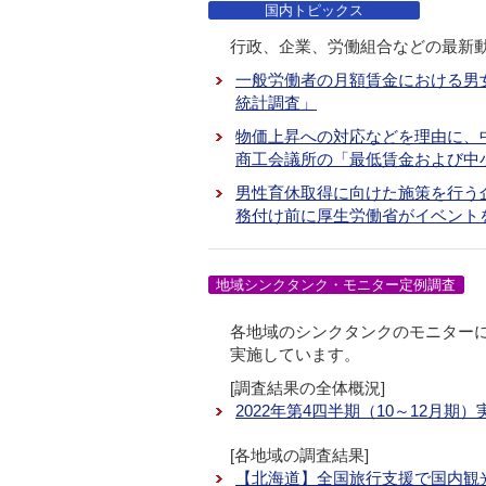
国内トピックス
行政、企業、労働組合などの最新
一般労働者の月額賃金における男女
統計調査」
物価上昇への対応などを理由に、
商工会議所の「最低賃金および中
男性育休取得に向けた施策を行う
務付け前に厚生労働省がイベント
地域シンクタンク・モニター定例調査
各地域のシンクタンクのモニター
実施しています。
[調査結果の全体概況]
2022年第4四半期（10～12月期
[各地域の調査結果]
【北海道】全国旅行支援で国内観