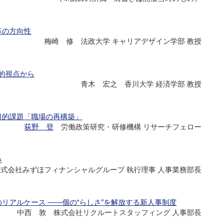
革の方向性
梅崎 修 法政大学 キャリアデザイン学部 教授
的視点から
青木 宏之 香川大学 経済学部 教授
日的課題「職場の再構築」
荻野 登
労働政策研究・研修機構 リサーチフェロー
み
式会社みずほフィナンシャルグループ 執行理事 人事業務部長
リアルケース ――個の“らしさ”を解放する新人事制度
中西 敦 株式会社リクルートスタッフィング 人事部長