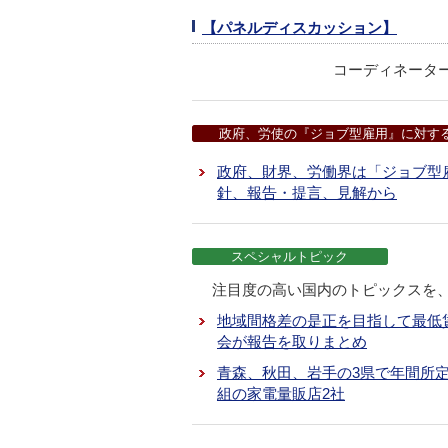
【パネルディスカッション】
コーディネータ
政府、労使の『ジョブ型雇用』に対す
政府、財界、労働界は「ジョブ型
針、報告・提言、見解から
スペシャルトピック
注目度の高い国内のトピックスを
地域間格差の是正を目指して最低賃
会が報告を取りまとめ
青森、秋田、岩手の3県で年間所定
組の家電量販店2社