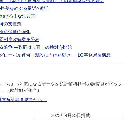
向 ―2022年労働統計局集計、労組組織率は低下続く
 ―格差をめぐる最近の動向
における主な法改正
府の支援策
権益保護の強化
間制度改編案を発表
る論争 ―政府は見直しの検討を開始
グローバル連合」新設に向けた動き ―ILO事務局長構想
ら、ちょっと気になるデータを統計解析担当の調査員がピック
す。（統計解析担当）
基本統計調査結果から―
2023年4月25日掲載