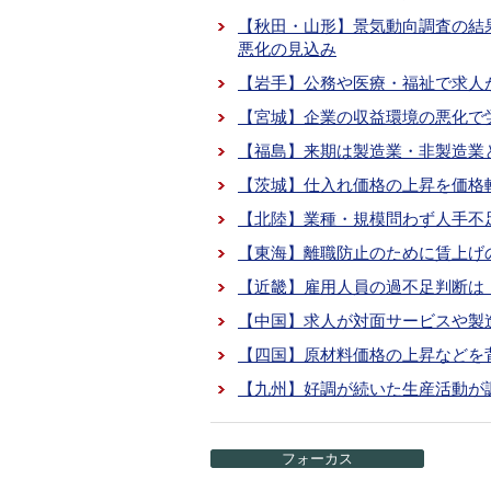
【秋田・山形】景気動向調査の結
悪化の見込み
【岩手】公務や医療・福祉で求人
【宮城】企業の収益環境の悪化で
【福島】来期は製造業・非製造業
【茨城】仕入れ価格の上昇を価格
【北陸】業種・規模問わず人手不
【東海】離職防止のために賃上げ
【近畿】雇用人員の過不足判断は
【中国】求人が対面サービスや製
【四国】原材料価格の上昇などを
【九州】好調が続いた生産活動が
フォーカス