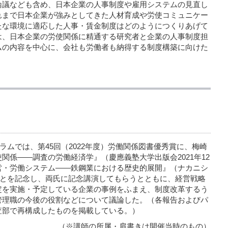
論議なども含め、日本企業の人事制度や雇用システムの見直し
れまで日本企業が強みとしてきた人材育成や労使コミュニケー
たな環境に適応した人事・賃金制度はどのようにつくりあげて
は、日本企業の労使関係に精通する研究者と企業の人事制度担
ムの内容を中心に、会社も労働者も納得する制度構築に向けた
ーラムでは、第45回（2022年度）労働関係図書優秀賞に、梅崎
関係――調査の労働経済学』（慶應義塾大学出版会2021年12
営・労働システム――鉄鋼業における歴史的展開』（ナカニシ
たことを記念し、両氏に記念講演してもらうとともに、経営戦略
定を実施・予定している企業の事例をふまえ、制度改革するう
管理職の今後の役割などについて議論した。（各報告およびパ
査部で再構成したものを掲載している。）
（※講師の所属・肩書きは開催当時のもの）