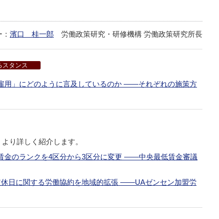
ー：
濱口 桂一郎
労働政策研究・研修機構 労働政策研究所長
るスタンス
雇用」にどのように言及しているのか ――それぞれの施策方
、より詳しく紹介します。
金のランクを4区分から3区分に変更 ――中央最低賃金審議
休日に関する労働協約を地域的拡張 ――UAゼンセン加盟労