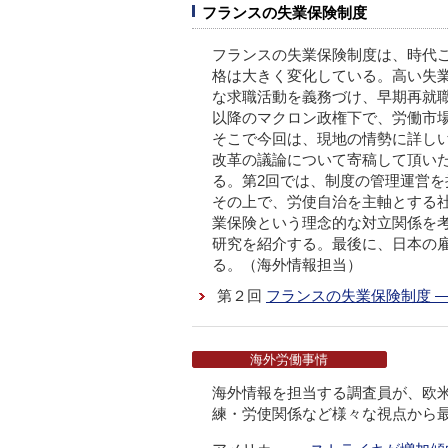
フランスの失業保険制度
フランスの失業保険制度は、時代
格は大きく変化している。高い失
な求職活動を義務づけ、早期再就職
以降のマクロン政権下で、労働市
そこで今回は、現地の情勢に詳し
改革の議論について寄稿して頂い
る。第2回では、制度の管理運営を
その上で、労使自治を主軸とする
業保険という理念的な対立関係を
研究を紹介する。最後に、日本の
る。（海外情報担当）
第２回
フランスの失業保険制度 
海外労働事情
海外情報を担当する調査員が、欧
練・労使関係など様々な視点から