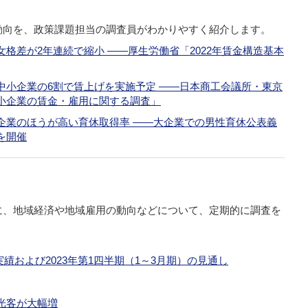
動向を、政策課題担当の調査員がわかりやすく紹介します。
格差が2年連続で縮小 ――厚生労働省「2022年賃金構造基本
中小企業の6割で賃上げを実施予定 ――日本商工会議所・東京
小企業の賃金・雇用に関する調査」
企業のほうが高い育休取得率 ――大企業での男性育休公表義
を開催
に、地域経済や地域雇用の動向などについて、定期的に調査を
）実績および2023年第1四半期（1～3月期）の見通し
光客が大幅増