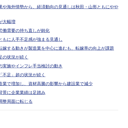
果や海外情勢から、経済動向の見通しは秋田・山形ともにやや
が大幅増
労働需要の持ち直しが鈍化
ともに人手不足感が強まる見通し
転嫁する動きが製造業を中心に進むも、転嫁率の向上が課題
足の状況が続く
の実施やインフレ手当検討の動き
「不足」超の状況が続く
造業で増加し、資材高騰の影響から建設業で減少
背景に企業業績は足踏み
調整局面に転じる