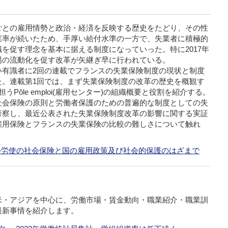
ごとの雇用情勢と政治・経済を反映する歴史をたどり、その性
業率が続いたため、手厚い給付水準の一方で、失業者に積極的
を促す理念を基本に据える制度になっていった。特に2017年
場の流動化を促す改革が矢継ぎ早に行われている。
い有識者に2回の連載でフランスの失業保険制度の現状と制度
た。連載第1回では、まず失業保険制度の改革の歴史を概観す
担う
Pôle emploi
(雇用センター)の組織概要と役割を紹介する。
社会保険の原則と労働者保護のための普遍的な制度としての失
考察し、最近公表された失業保険制度改革の影響に関する実証
雇用保険とフランスの失業保険の比較の難しさについて触れ
―労使の社会保険と国の雇用政策及び社会的保護のはざまで
米・アジアを中心に、労働市場・賃金動向・職業紹介・職業訓
最新事情を紹介します。