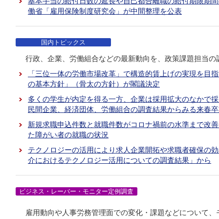
基本手当の給付日数の延長や自己都合離職の給付期限期間
働省「雇用保険制度研究会」が中間整理を公表
国内トピックス
行政、企業、労働組合などの最新動向を、政策課題担当の
「三位一体の労働市場改革」で構造的賃上げの実現を目指す
の基本方針」（骨太の方針）が閣議決定
多くの学生が内定を得る一方、企業は採用拡大のなかで採
民間企業、経済団体、労働組合の調査結果からみる来春卒
新規求職申込件数と就職件数がコロナ禍前の水準まで改善 
た障がい者の就職の状況
テクノロジーの活用により求人企業開拓や求職者確保の効
介におけるテクノロジー活用についての調査結果」から
ビジネス・レーバー・モニター定例調査
雇用動向や人事労務管理面での変化・課題などについて、