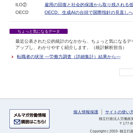
ILO②
雇用の回復と社会的保護から取り残される低所
OECD
OECD、生成AIの台頭で国際指針の見直しへ
ちょっと気になるデータ
最近公表された公的統計のなかから、ちょっと気になるデ
アップし、わかりやすく紹介します。（統計解析担当）
転職者の状況 ―労働力調査（詳細集計）結果から―
個人情報保護
サイトの使い
独立行政法人労働政策研
〒177-
Copyright
c 2003- 独