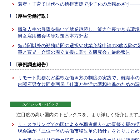
若者・子育て世代への所得支援で少子化の反転めざす――
〔厚生労働行政〕
職業人生の展望を描いて就業継続し、能力伸長できる環境
男女雇用機会均等対策基本方針案」
短時間以外の勤務時間の選択や残業免除申請の3歳以降の
事と育児・介護の両立支援に関する研究会」最終報告
〔事例調査報告〕
リモート勤務など柔軟な働き方の制度の実践で、離職率の
内閣府男女共同参画局「仕事と生活の調和推進のための調
スペシャルトピック
注目度の高い国内のトピックスを、より詳しく紹介します
リ・スキリングでの国による在職者個人への直接支援の拡
現会議が「三位一体の労働市場改革の指針」をとりまとめ