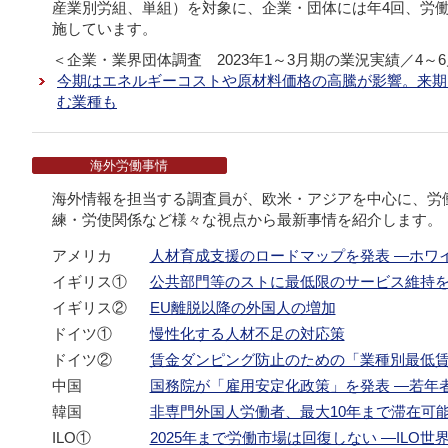
産業別労組、単組）を対象に、企業・団体には年4回、労
施しています。
＜企業・業界団体調査 2023年1～3月期の業況実績／4～
今期はエネルギーコストや原材料価格の高騰が影響。来期
む業種も
海外労働事情
海外情報を担当する調査員が、欧米・アジアを中心に、労
練・労使関係など様々な視点から最新事情を紹介します。
アメリカ
人材育成支援のロードマップを発表 ―ホワ
イギリス①
公共部門等のストに最低限のサービス維持
イギリス②
EU離脱以降の外国人の増加
ドイツ①
慢性化する人材不足の対応策
ドイツ②
賃金ダンピング防止のための「業種別最低
中国
国務院が「雇用安定化政策」を発表 ―若年
韓国
非専門外国人労働者、最大10年まで滞在可
ILO①
2025年まで労働市場は回復しない ―ILO世