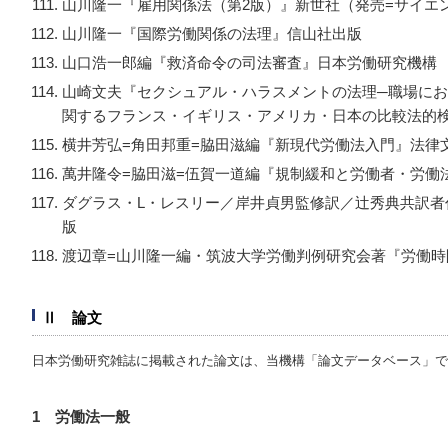
山川隆一『雇用関係法（第2版）』新世社（発売=サイエ
山川隆一『国際労働関係の法理』信山社出版
山口浩一郎編『救済命令の司法審査』日本労働研究機構
山崎文夫『セクシュアル・ハラスメントの法理─職場に
関するフランス・イギリス・アメリカ・日本の比較法的
横井芳弘=角田邦重=脇田滋編『新現代労働法入門』法律
萬井隆令=脇田滋=伍賀一道編『規制緩和と労働者・労働
ダグラス・L・レスリー／岸井貞男監修訳／辻秀典共訳者
版
渡辺章=山川隆一編・筑波大学労働判例研究会著『労働時
Ⅱ 論文
日本労働研究雑誌に掲載された論文は、当機構「論文データベース」で
1 労働法一般