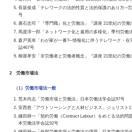
長坂俊成「テレワークの法的性質と法的保護のあり方─労
号
廣石忠司「『専門職』化と労働法」『講座 21世紀の労働法
馬渡淳一郎「ネットワーク化と雇用の多様化」季刊労働法
森戸英幸「わが家が一番?─情報化に伴うテレワーク・在
誌467号
柳屋孝安「非労働者と労働者概念」『講座 21世紀の労働法
2 労働市場法
（1）労働市場法一般
荒木尚志「労働市場と労働法」日本労働法学会誌97号
安西愈「アウトソーシングと人材ビジネス」ジュリスト11
鎌田耕一「契約労働（
Contract Labour
）をめぐる法的問題
本労働法学会誌92号
鎌田耕一「外部労働市場と労働法の課題」日本労働法学会