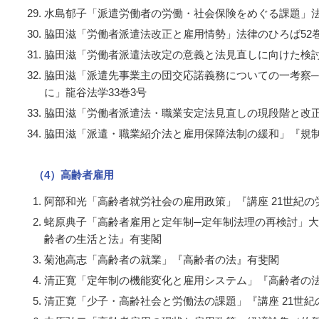
水島郁子「派遣労働者の労働・社会保険をめぐる課題」法
脇田滋「労働者派遣法改正と雇用情勢」法律のひろば52巻
脇田滋「労働者派遣法改定の意義と法見直しに向けた検討
脇田滋「派遣先事業主の団交応諾義務についての一考察
に」龍谷法学33巻3号
脇田滋「労働者派遣法・職業安定法見直しの現段階と改正
脇田滋「派遣・職業紹介法と雇用保障法制の緩和」『規
（4）高齢者雇用
阿部和光「高齢者就労社会の雇用政策」『講座 21世紀の労
蛯原典子「高齢者雇用と定年制─定年制法理の再検討」大
齢者の生活と法』有斐閣
菊池高志「高齢者の就業」『高齢者の法』有斐閣
清正寛「定年制の機能変化と雇用システム」『高齢者の
清正寛「少子・高齢社会と労働法の課題」『講座 21世紀