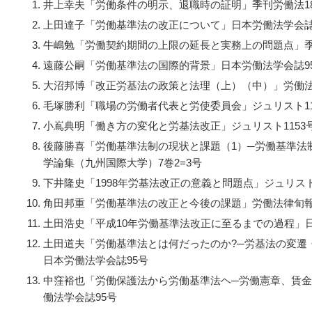
井上幸夫「労働条件の明示、退職時の証明」季刊労働法18
上田達子「労働基準法の改正について」日本労働法学会誌
牛嶋勉「労働契約期間の上限の延長と実務上の問題点」季
遠藤公嗣「労働基準法の国際的背景」日本労働法学会誌9
大沼邦博「改正労基法の政策と法理（上）（中）」労働法律旬
毛塚勝利「職場の労働者代表と労使委員会」ジュリスト11
小嶌典明「働き方の変化と労基法改正」ジュリスト1153
後藤勝喜「労働基準法制の現状と課題（1）─労働基準法
学論集（九州国際大学）7巻2=3号
下井隆史「1998年労基法改正の意義と問題点」ジュリスト1
角田邦重「労働基準法の改正と今後の課題」労働法律旬報1
土田浩史「平成10年労働基準法改正に至るまでの過程」日
土田道夫「労働基準法とは何だったのか?─労基法の変遷
日本労働法学会誌95号
中窪裕也「労働保護法から労働基準法ヘ─労働憲章、賃
働法学会誌95号