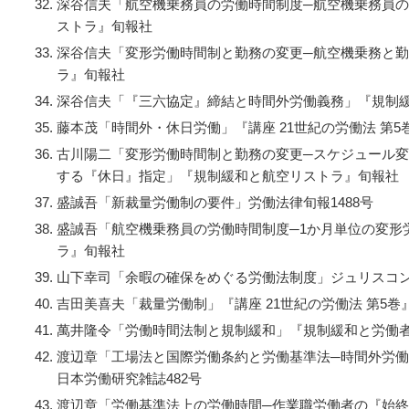
深谷信夫「航空機乗務員の労働時間制度─航空機乗務員
ストラ』旬報社
深谷信夫「変形労働時間制と勤務の変更─航空機乗務と
ラ』旬報社
深谷信夫「『三六協定』締結と時間外労働義務」『規制
藤本茂「時間外・休日労働」『講座 21世紀の労働法 第5
古川陽二「変形労働時間制と勤務の変更─スケジュール
する『休日』指定」『規制緩和と航空リストラ』旬報社
盛誠吾「新裁量労働制の要件」労働法律旬報1488号
盛誠吾「航空機乗務員の労働時間制度─1か月単位の変形
ラ』旬報社
山下幸司「余暇の確保をめぐる労働法制度」ジュリスコン
吉田美喜夫「裁量労働制」『講座 21世紀の労働法 第5巻
萬井隆令「労働時間法制と規制緩和」『規制緩和と労働
渡辺章「工場法と国際労働条約と労働基準法─時間外労
日本労働研究雑誌482号
渡辺章「労働基準法上の労働時間─作業職労働者の『始