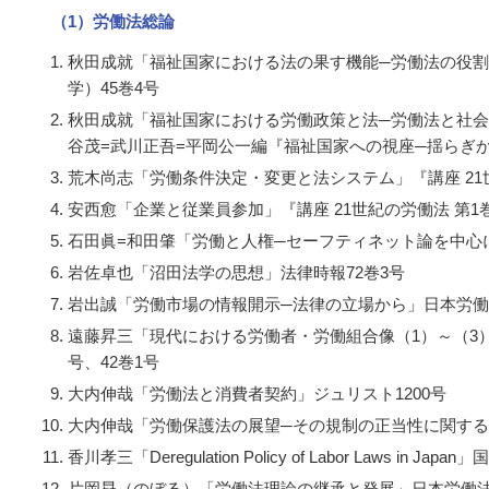
（1）労働法総論
秋田成就「福祉国家における法の果す機能─労働法の役
学）45巻4号
秋田成就「福祉国家における労働政策と法─労働法と社会
谷茂=武川正吾=平岡公一編『福祉国家への視座─揺らぎ
荒木尚志「労働条件決定・変更と法システム」『講座 21
安西愈「企業と従業員参加」『講座 21世紀の労働法 第1
石田眞=和田肇「労働と人権─セーフティネット論を中心
岩佐卓也「沼田法学の思想」法律時報72巻3号
岩出誠「労働市場の情報開示─法律の立場から」日本労働研
遠藤昇三「現代における労働者・労働組合像（1）～（3）
号、42巻1号
大内伸哉「労働法と消費者契約」ジュリスト1200号
大内伸哉「労働保護法の展望─その規制の正当性に関する
香川孝三「
Deregulation Policy of Labor Laws in Japan
」国
片岡曻（のぼる）「労働法理論の継承と発展」日本労働法