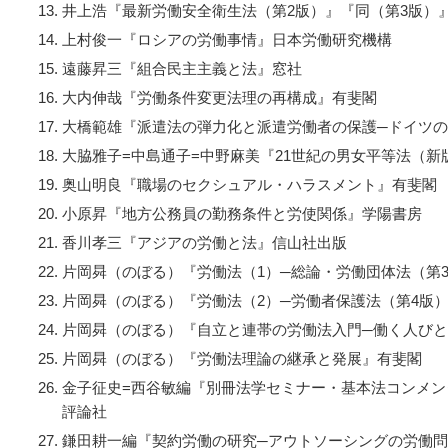
井上浩『最新労働安全衛生法（第2版）』『同（第3版）
上村俊一『ロシアの労働事情』日本労働研究機構
遠藤昇三『組合民主主義と法』窓社
大内伸哉『労働条件変更法理の再構成』有斐閣
大橋範雄『派遣法の弾力化と派遣労働者の保護─ドイツ
大脇雅子=中島通子=中野麻美『21世紀の男女平等法（新
奥山明良『職場のセクシュアル・ハラスメント』有斐閣
小原昇『地方公務員の勤務条件と労使関係』学陽書房
香川孝三『アジアの労働と法』信山社出版
片岡曻（のぼる）『労働法（1）─総論・労働団体法（第
片岡曻（のぼる）『労働法（2）─労働者保護法（第4版
片岡曻（のぼる）『自立と連帯の労働法入門─働く人び
片岡曻（のぼる）『労働法理論の継承と発展』有斐閣
金子征史=西谷敏編『別冊法学セミナー・基本法コンメン
評論社
鎌田耕一編『契約労働の研究─アウトソーシングの労働