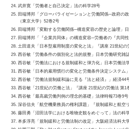
武井寛「労働者と自己決定」法の科学28号
田端博邦「グローバライゼーションと労働関係─政府の
（東京大学）52巻2号
田端博邦「変動する労働関係─構造変容の歴史と論理」日
田端博邦「『企業共同体』の構造変容─労働者の『共同性
土田道夫「日本型雇用制度の変化と法」『講座 21世紀の労
西谷敏「労働条件の個別化と法的規整」日本労働研究雑誌
西谷敏「労働法における規制緩和と弾力化」日本労働法学
西谷敏「日本的雇用慣行の変化と労働条件決定システム」民
西谷敏「労働法規制緩和論に見る『法と経済』」経済44
西谷敏「21世紀の労働と法」『講座 21世紀の労働法 第1
西谷敏「最高裁労働判例の理念的基礎」法律時報73巻9号
深谷信夫「航空機乗務員の権利課題」『規制緩和と航空
藤田勇「沼田法学における唯物史観をめぐって」法の科学
本多淳亮「規制緩和と労働法制の改定」大阪経済法科大学