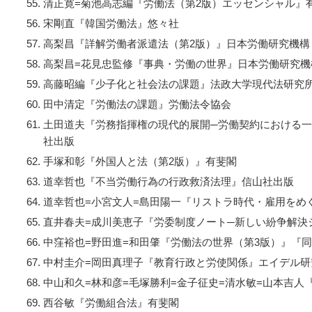
清正寛=菊池高志編『労働法（第2版）エッセンシャル』
宋剛直『韓国労働法』悠々社
高梨昌『詳解労働者派遣法（第2版）』日本労働研究機構
高梨昌=花見忠監修『事典・労働の世界』日本労働研究機
高藤昭編『少子化と社会法の課題』法政大学現代法研究所
田中清定『労働法の課題』労働法令協会
土田道夫『労務指揮権の現代的展開─労働契約における
社出版
手塚和彰『外国人と法（第2版）』有斐閣
道幸哲也『不当労働行為の行政救済法理』信山社出版
道幸哲也=小宮文人=島田陽一『リストラ時代・雇用をめ
直井春夫=成川美恵子『労委制度ノート─新しい紛争解決
中窪裕也=野田進=和田肇『労働法の世界（第3版）』『同
中村圭介=岡田真理子『教育行政と労使関係』エイデル研
中山和久=林和彦=毛塚勝利=金子征史=清水敏=山本吉人
西谷敏『労働組合法』有斐閣