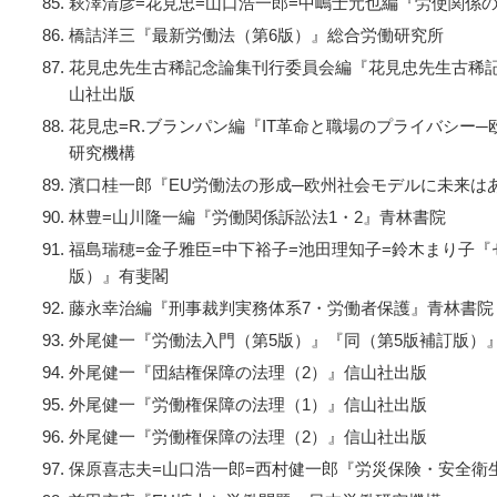
萩澤清彦=花見忠=山口浩一郎=中嶋士元也編『労使関係
橋詰洋三『最新労働法（第6版）』総合労働研究所
花見忠先生古稀記念論集刊行委員会編『花見忠先生古稀
山社出版
花見忠=R.ブランパン編『IT革命と職場のプライバシー
研究機構
濱口桂一郎『EU労働法の形成─欧州社会モデルに未来は
林豊=山川隆一編『労働関係訴訟法1・2』青林書院
福島瑞穂=金子雅臣=中下裕子=池田理知子=鈴木まり子
版）』有斐閣
藤永幸治編『刑事裁判実務体系7・労働者保護』青林書院
外尾健一『労働法入門（第5版）』『同（第5版補訂版）
外尾健一『団結権保障の法理（2）』信山社出版
外尾健一『労働権保障の法理（1）』信山社出版
外尾健一『労働権保障の法理（2）』信山社出版
保原喜志夫=山口浩一郎=西村健一郎『労災保険・安全衛