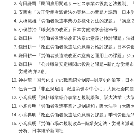
有田謙司「民間雇用関連サービス事業の役割と法規制」『講
安西愈「改正労働者派遣法の実務上の問題と課題」日本労
大橋範雄「労働者派遣事業の多様化と法的課題」『講座 2
小俣勝治「職安法の改正」日本労働法学会誌95号
鎌田耕一「労働者派遣法改正法案の意義と検討課題」法律
鎌田耕一「改正労働者派遣法の意義と検討課題」日本労働
鎌田耕一「労働者派遣法改正の意義と運用上の課題」ジュリ
鎌田耕一「公共職業安定機関の役割と課題─新たな労働市
労働法 第2巻』
神林龍「国営化までの職業紹介制度─制度史的沿革」日本
伍賀一道「非正規雇用─派遣労働を中心に」大原社会問題研
小嶌典明「無料職業紹介事業と規制緩和」阪大法学（大阪
小嶌典明「労働者派遣事業と規制緩和」阪大法学（大阪大
小嶌典明「改正労働者派遣法の意義と課題」季刊労働法190
小嶌典明「労働市場の規制改革─職業安定法・労働者派
分析』日本経済新同社