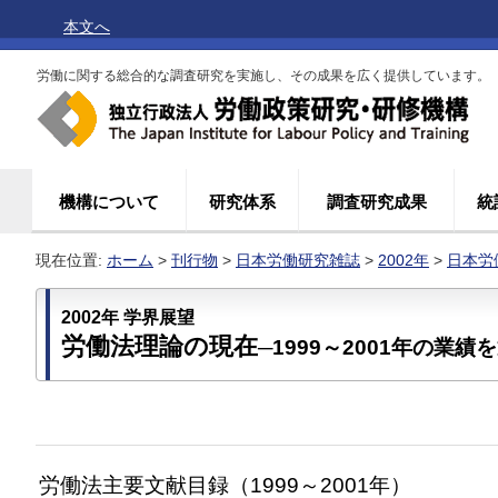
本文へ
労働に関する総合的な調査研究を実施し、その成果を広く提供しています。
機構について
研究体系
調査研究成果
統
現在位置:
ホーム
>
刊行物
>
日本労働研究雑誌
>
2002年
>
日本労働
2002年 学界展望
労働法理論の現在
─1999～2001年の業績
労働法主要文献目録（1999～2001年）