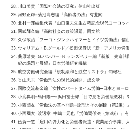
川口美貴『国際社会法の研究』信山社出版
河野正輝=菊池高志編『高齢者の法』有斐閣
北村一郎編集代表『山口俊夫先生古稀記念現代ヨーロッ
國武輝久編『高齢社会の政策課題』同文舘
久保敬治『フーゴ・ジンツハイマーとドイツ労働法』信
ウィリアム・B.グールド／松田保彦訳『新・アメリカ労
桑原靖夫=G.バンパー=R.ランズベリ一編『新版 先進諸
紀の課題と展望』日本労働研究機構
航空労働研究会編『規制緩和と航空リストラ』旬報社
香山忠志『労働刑法の現代的展開』成文堂
国際交流基金編『女性のパートタイム労働─日本とヨー
小嶌典明=島田陽一=浜田冨士郎『目で見る労働法教材』
小西國友『労働法の基本問題─論理とその展開（第2版）
小西國友=渡辺章=中嶋士元也『労働関係法（第3版）』
伍賀一道『雇用の弾力化と労働者派遣・職業紹介事業』