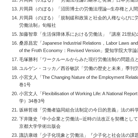
片岡曻（のぼる）「沼田博士の労働法理論─生存権と人間
片岡曻（のぼる）「規制緩和政策と社会的人権ならびに
労働法制』旬報社
加藤智章「生活保障体系における労働法」『講座 21世紀
桑原昌宏「
Japanese Industrial Relations，Labor Laws and
of the Froth Economy：Revised Version
」愛知学院大学論叢
毛塚勝利「ワークルールからみた現行労働法制の問題点と
ユルゲン・コッカ／西谷敏訳「労働の歴史と未来」季刊労
小宮文人「
The Changing Nature of the Employment Relati
巻1号
小宮文人「
Flexibilisation of Working Life: A National Repo
学）34巻3号
坂林哲雄「労働者協同組合法制定の今日的意義」法の科学
下井隆史「中小企業と労働法─近時の法改正を契機とし
京都大学学術出版会
諏訪康雄「少子化現象と労働法」『少子化と社会法の課