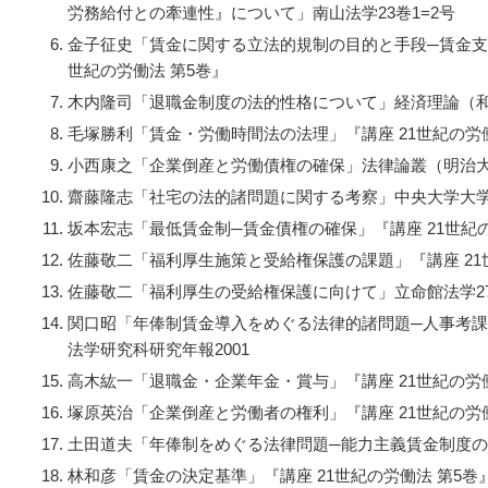
労務給付との牽連性』について」南山法学23巻1=2号
金子征史「賃金に関する立法的規制の目的と手段─賃金支
世紀の労働法 第5巻』
木内隆司「退職金制度の法的性格について」経済理論（和
毛塚勝利「賃金・労働時間法の法理」『講座 21世紀の労働
小西康之「企業倒産と労働債権の確保」法律論叢（明治大学
齋藤隆志「社宅の法的諸問題に関する考察」中央大学大学
坂本宏志「最低賃金制─賃金債権の確保」『講座 21世紀の
佐藤敬二「福利厚生施策と受給権保護の課題」『講座 21
佐藤敬二「福利厚生の受給権保護に向けて」立命館法学271
関口昭「年俸制賃金導入をめぐる法律的諸問題─人事考
法学研究科研究年報2001
高木紘一「退職金・企業年金・賞与」『講座 21世紀の労働
塚原英治「企業倒産と労働者の権利」『講座 21世紀の労働
土田道夫「年俸制をめぐる法律問題─能力主義賃金制度の
林和彦「賃金の決定基準」『講座 21世紀の労働法 第5巻