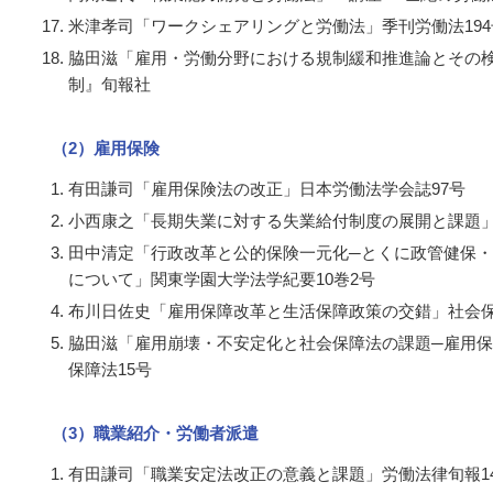
米津孝司「ワークシェアリングと労働法」季刊労働法194
脇田滋「雇用・労働分野における規制緩和推進論とその
制』旬報社
（2）雇用保険
有田謙司「雇用保険法の改正」日本労働法学会誌97号
小西康之「長期失業に対する失業給付制度の展開と課題」『
田中清定「行政改革と公的保険一元化─とくに政管健保・
について」関東学園大学法学紀要10巻2号
布川日佐史「雇用保障改革と生活保障政策の交錯」社会保
脇田滋「雇用崩壊・不安定化と社会保障法の課題─雇用
保障法15号
（3）職業紹介・労働者派遣
有田謙司「職業安定法改正の意義と課題」労働法律旬報14