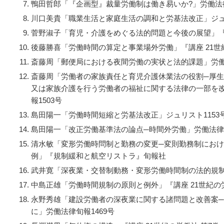
鴨田哲郎「『企画型』裁量労働制は働き易いか?」労働法律
川口美貴「職業生活と家庭生活の調和と労基法改正」ジュリ
菅野淑子「育児・介護をめぐる法的問題と今後の展望」『講
後藤勝喜「労働時間の算定と事業場外労働」『講座 21世
斎藤周「郵便局における夜間労働の実状と法的課題」労働法
斎藤周「労働者の家族責任と育児介護休業法の役割─厚
又は家族介護を行う労働者の福祉に関する法律の一部を
報1503号
島田陽一「労働時間短縮と労基法改正」ジュリスト1153
島田陽一「改正労働基準法の論点─時間外労働」労働法律旬
清水敏「変形労働時問制と勤務の変更─変則勤務制にお
例」『規制緩和と航空リストラ』旬報社
武井寛「深夜業・交替制動務・変形労働時間制の法的規制」
中島正雄「労働時間規制の原則と例外」『講座 21世紀の労
永野秀雄「建設労働者の深夜業に関する諸問題と改善案
に」労働法律旬報1469号