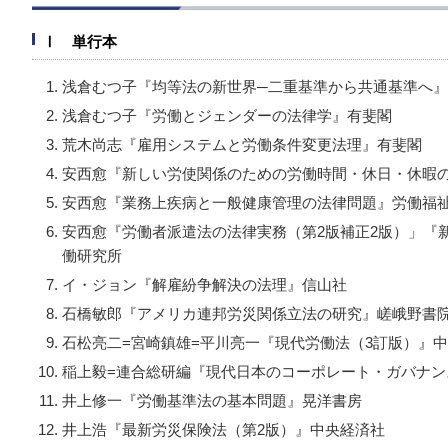
Ⅰ 単行本
浅倉むつ子『均等法の新世界─二重基準から共通基準へ
浅倉むつ子『労働とジェンダーの法律学』有斐閣
荒木尚志『雇用システムと労働条件変更法理』有斐閣
安西愈『新しい労使関係のための労働時間・休日・休暇の
安西愈『業務上疾病と一般健康管理の法律問題』労働福
安西愈『労働者派遣法の法律実務（第2版補正2版）」『
働研究所
イ・ジョン『解雇紛争解決の法理』信山社
石橋敏郎『アメリカ連邦労災関係立法の研究』嵯峨野書
石松亮二=宮崎鎮雄=平川亮一『現代労働法（3訂版）』
稲上毅=連合総研編『現代日本のコーポレート・ガバナン
井上修一『労働基準法の基本問題』晃洋書房
井上浩『最新労災保険法（第2版）』中央経済社