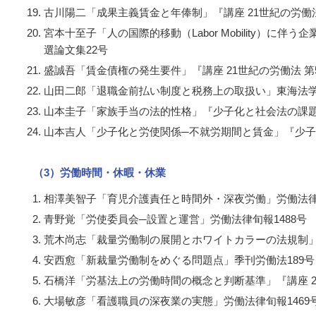
古川陽二「成果主義賃金と年俸制」『講座 21世紀の労働法
宮本十至子「人の国際的移動（
Labor Mobility
）に伴う企
選論文集22号
盛誠吾「賃金債権の発生要件」『講座 21世紀の労働法 第
山田二郎「退職金前払い制度と税務上の取扱い」東海法学
山本圭子「家族手当の法的性格」『少子化と社会法の課
山本吉人「少子化と労使関係─不就労期間と賃金」『少
（3）労働時間・休暇・休業
相澤美智子「育児介護責任と時間外・深夜労働」労働法律旬報
青野覚「労使委員会─設置と運営」労働法律旬報1488号
荒木尚志「裁量労働制の展開とホワイトカラーの法規制」
安西愈「新裁量労働制をめぐる問題点」季刊労働法189号
石橋洋「労基法上の労働時間の概念と判断基準」『講座 2
大場敏彦「看護職員の深夜業の実態」労働法律旬報1469