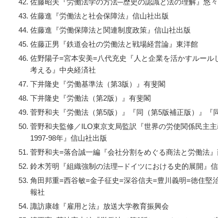
佐藤昭夫『労働法学の方法─歴史の認識と法の理解』悠
佐藤進『労働法と社会保障法』信山社出版
佐藤進『労働保障法と関連制度政策』信山社出版
佐藤正男『鉄道会社の労働法と戦場経営論』東洋館
佐野陽子=宮本安美=八代充史『人と企業を活かすルール
考える』中央経済社
下井隆史『労働基準法（第3版）』有斐閣
下井隆史『労働法（第2版）』有斐閣
菅野和夫『労働法（第5版）』『同（第5版補正版）』『
菅野和夫監修／ILO東京支局監訳『世界の労使関係民主主
1997-98年』信山社出版
菅野和夫=落合誠一編『会社分割をめぐる商法と労働法』
鈴木芳明『組織強制の法理─ドイツにおける史的展開』
角田邦重=西谷敏=金子征史=深谷信夫=豊川義明=徳住
報社
諏訪康雄『雇用と法』放送大学教育振興会