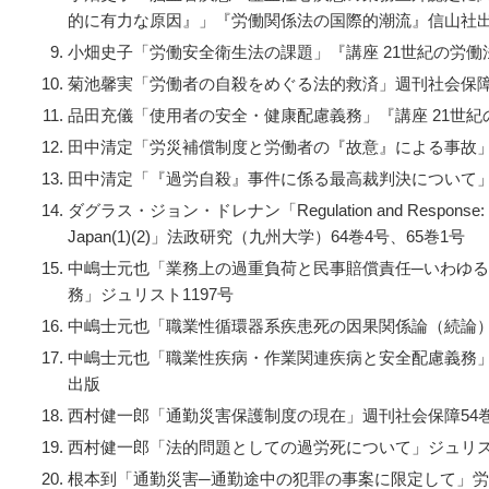
的に有力な原因』」『労働関係法の国際的潮流』信山社
小畑史子「労働安全衛生法の課題」『講座 21世紀の労働法
菊池馨実「労働者の自殺をめぐる法的救済」週刊社会保障53
品田充儀「使用者の安全・健康配慮義務」『講座 21世紀
田中清定「労災補償制度と労働者の『故意』による事故」
田中清定「『過労自殺』事件に係る最高裁判決について」
ダグラス・ジョン・ドレナン「
Regulation and Response: I
Japan(1)(2)
」法政研究（九州大学）64巻4号、65巻1号
中嶋士元也「業務上の過重負荷と民事賠償責任─いわゆ
務」ジュリスト1197号
中嶋士元也「職業性循環器系疾患死の因果関係論（続論）」
中嶋士元也「職業性疾病・作業関連疾病と安全配慮義務
出版
西村健一郎「通勤災害保護制度の現在」週刊社会保障54巻2
西村健一郎「法的問題としての過労死について」ジュリスト
根本到「通勤災害─通勤途中の犯罪の事案に限定して」労働