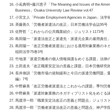
小嶌典明=藤川恵子「
The Meaning and Issues of the Ame
Business
」
Osaka University Law Review vol.47
小宮文人「
Private Employment Agencies in Japan
」法学
斉藤善久「労働者派遣法の改正」日本労働法学会誌95号
佐野哲「これからの公共職業紹介」ジュリスト1173号
島田陽一「派遣法改正と派遣先・派遣元企業の雇用責任」
島田陽一「改正労働者派遣法における適用対象業務のネ
稲田法学75巻3号
竹地潔「派遣労働者の個人情報保護をめぐる課題」法律の
土田道夫「改正職業安定法の意義と課題」日本労働研究雑
長井偉訓「労働市場の規制緩和と今日の派遣労働問題」
編）7号
中野麻美「改正労働者派遣法とこれからの課題」季刊労働法1
中野麻美「派遣対象業務のネガティブリスト化をめぐる諸
馬渡淳一郎「職業安定法改正の意義と問題点」ジュリスト1
馬渡淳一郎「労働者派遣法改正の意義と問題点」神戸学院