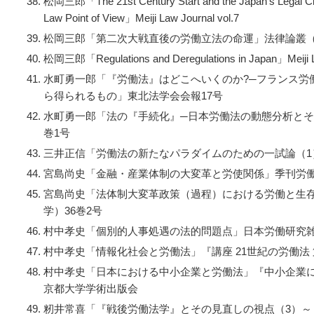
松岡三郎「
The 21st Century Start and the Japan's Legal C
Law Point of View
」
Meiji Law Journal vol.7
松岡三郎「第二次大戦直後の労働立法の命運」法律論叢（明
松岡三郎「
Regulations and Deregulations in Japan
」
Meiji
水町勇一郎「『労働法』はどこへいくのか?─フランス労
ら得られるもの」東北法学会会報17号
水町勇一郎「法の『手続化』─日本労働法の動態分析とそ
巻1号
三井正信「労働法の新たなパラダイムのための一試論（1）
宮島尚史「金融・産業体制の大変革と労使関係」季刊労働
宮島尚史「法体制大変革政策（過程）における労働と生
学）36巻2号
村中孝史「個別的人事処遇の法的問題点」日本労働研究雑
村中孝史「情報化社会と労働法」『講座 21世紀の労働法 
村中孝史「日本における中小企業と労働法」『中小企業
京都大学学術出版会
籾井常喜「『戦後労働法学』とその見直しの視点（3）～