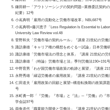
鎌田耕一「アウトソーシングの契約問題─業務委託契約
紀要）12号
小嶌典明「雇用の流動化と労働市場改革」NBL687号
小嶌典明=藤川恵子「
Less Regulation Is Essential to Labor
University Law Review vol.48
菅野和夫「労働市場の契約ルール」『講座 21世紀の労働法
諏訪康雄「キャリア権の構想をめぐる一試論」日本労働研
諏訪康雄「労働市場法の理念と体系」『講座 21世紀の労働
諏訪康雄「（時論）労働市場と法」季刊労働法190=191
中野育男「わが国労働市場政策の軌跡と展望」『講座 21
永野秀雄「縁辺労働者の雇用政策」『講座 21世紀の労働法
仁田道夫「雇用政策の回顧と展望─構造転換期の政策課題
号
水町勇一郎「『労働』『市場』と『法』─『労働』の『
学会誌97号
両角道代「職業能力開発と労働法」『講座 21世紀の労働法