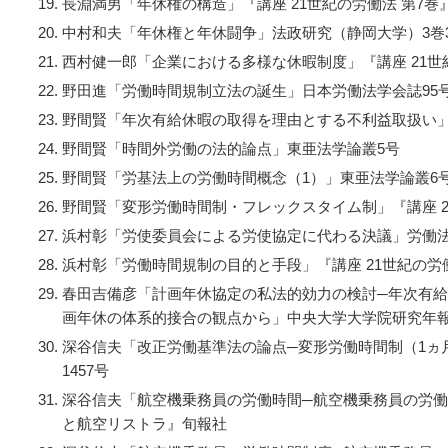
長淵満男「年休権の構造」『講座 21世紀の労働法 第7巻
中村和夫「年休権と年休闘争」法政研究（静岡大学）3巻3
西村健一郎「企業における多様な休暇制度」『講座 21世
野田進「労働時間規制立法の誕生」日本労働法学会誌95
野間賢「年次有給休暇の取得を理由とする不利益取扱い」
野間賢「時間外労働の法的論点」東亜法学論叢5号
野間賢「労基法上の労働時間概念（1）」東亜法学論叢6
野間賢「変形労働時間制・フレックスタイム制」『講座 2
浜村彰「労使委員会による労使協定に代わる決議」労働法律
浜村彰「労働時間規制の目的と手段」『講座 21世紀の労働
春田吉備彦「計画年休協定の私法的効力の検討─年次有
画年休の体系的接合の観点から」中央大学大学院研究年報
深谷信夫「改正労働基準法の論点─変形労働時間制（1ヵ
1457号
深谷信夫「航空機乗務員の労働時間─航空機乗務員の労
と航空リストラ』旬報社