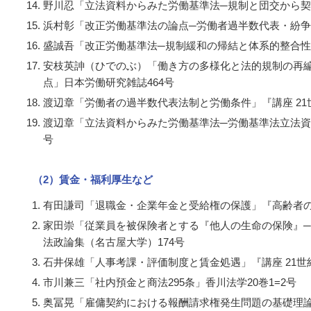
野川忍「立法資料からみた労働基準法─規制と団交から契
浜村彰「改正労働基準法の論点─労働者過半数代表・紛争解
盛誠吾「改正労働基準法─規制緩和の帰結と体系的整合性
安枝英訷（ひでのぶ）「働き方の多様化と法的規制の再編成
点」日本労働研究雑誌464号
渡辺章「労働者の過半数代表法制と労働条件」『講座 21
渡辺章「立法資料からみた労働基準法─労働基準法立法資
号
（2）賃金・福利厚生など
有田謙司「退職金・企業年金と受給権の保護」『高齢者
家田崇「従業員を被保険者とする『他人の生命の保険』
法政論集（名古屋大学）174号
石井保雄「人事考課・評価制度と賃金処遇」『講座 21世
市川兼三「社内預金と商法295条」香川法学20巻1=2号
奥冨晃「雇傭契約における報酬請求権発生問題の基礎理