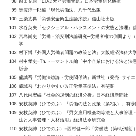
前田充康『EU拡大と労働問題』日本労働研究機構
馬渡淳一郎編『現代労働法』八千代出版
三柴丈典『労働安全衛生法論序説』信山社出版
水谷英夫『セクシュアル・ハラスメントの実態と法理』
宮島尚史『労働・治安刑法論研究─労働者権の側面より（
学
村下博『外国人労働者問題の政策と法』大阪経済法科大
村中孝史=Th.トーマンドル編『中小企業における法と法
版会
盛誠吾『労働法総論・労使関係法』新世社（発売=サイエ
盛誠吾『わかりやすい改正労働基準法』有斐閣
八代尚宏編『社会的規制の経済分析』日本経済新聞社
安枝英訷（ひでのぶ）『労働の法と政策（第2版）』有斐
安枝英訷（ひでのぶ）『男女雇用機会均等法と人事管理
法と人事管理・人材活用』経済法令研究会
安枝英訷（ひでのぶ）=西村健一郎『労働法（第6版補訂