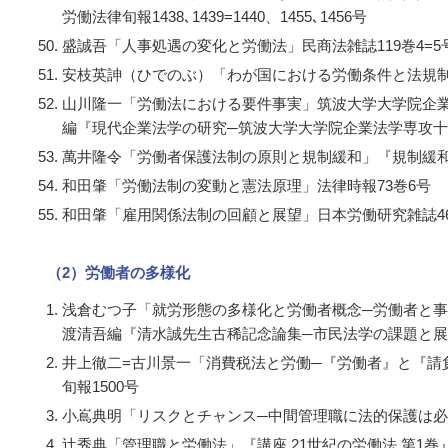
労働法律旬報1438､1439=1440、1455､1456号
盛誠吾「人事処遇の変化と労働法」民商法雑誌119巻4=5
安枝英訷（ひでのぶ）「わが国における労働条件と法規制」
山川隆一「労働法における要件事実」筑波大学大学院企
編『現代企業法学の研究─筑波大学大学院企業法学専攻
萬井隆令「労働者保護法制の原則と規制緩和」『規制緩
和田肇「労働法制の変動と憲法原理」法律時報73巻6号
和田肇「雇用関係法制の回顧と展望」日本労働研究雑誌46
（2）労働者の多様化
浅倉むつ子「就労形態の多様化と労働者概念─労働者と事
渡清吾編『清水誠先生古稀記念論集─市民法学の課題と
井上徹二=古川景一「消費税法と労働─『労働者』と『請
旬報1500号
小嶌典明「リスクとチャンス─中間管理職に法的保護は必要
辻秀典「管理職と労働法」『講座 21世紀の労働法 第1巻