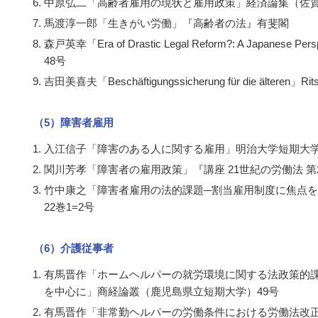
中原弘二「高齢者雇用の現状と雇用政策」経済論集（佐賀大
馬渡淳一郎「生きがい労働」『高齢者の法』有斐閣
森戸英幸「
Era of Drastic Legal Reform?: A Japanese Persp
48号
吉田美喜夫「
Beschäftigungssicherung für die älteren
」
Rit
（5）障害者雇用
入江信子「障害のある人に関する雇用」明治大学短期大学
関川芳孝「障害者の雇用政策」『講座 21世紀の労働法 第
竹中康之「障害者雇用の法的課題─割当雇用制度に焦点
22巻1=2号
（6）介護従事者
有馬晋作「ホームヘルパーの就労環境に関する法政策的
を中心に」商経論叢（鹿児島県立短期大学）49号
有馬晋作「非常勤ヘルパーの労働条件における労働法改