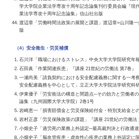
学大学院企業法学専攻十周年記念論集刊行委員会編『現
業法学専攻十周年記念論集』信山社出版
渡辺章「労働時間法政策の展開と課題」渡辺章=山川隆
版
（4）安全衛生・労災補償
石川洋「職場におけるストレス」中央大学大学院研究年報
石田眞「作業関連疾患」『講座 21世紀の労働法 第7巻』
一瀬尚美「請負契約における安全配慮義務に関する一考
安全配慮義務を中心として」立正大学大学院法学研究科研究
伊東優子「労安衛法の構造と間題点─その効力と労働者
論集（九州国際大学大学院）2巻1号
岩崎恵一「損害賠償金と労災保険給付金・特別支給金との
岩村正彦「労災保険政策の課題」『講座 21世紀の労働法 
小畑史子「過労死の業務上外認定─最高裁判決と行政通達」
小畑史子「脳血管疾患・虚血性心疾患の業務上外認定に