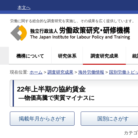
本文へ
労働に関する総合的な調査研究を実施し、その成果を広く提供しています。
機構について
研究体系
調査研究成果
統
現在位置:
ホーム
>
調査研究成果
>
海外労働情報
>
国別労働トピ
22年上半期の協約賃金
―物価高騰で実質マイナスに
掲載年月からさがす
国別にさがす
カテゴ