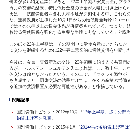
働者が多い特定産業に限ると、22年上半期の実質賃金はプラ
カ月の交渉の結果、特に低賃金層の賃金が大幅に引き上げら
氏は、「技能労働者を含む人材不足が深刻化する中、これら
た。連邦政府が主導した10月1日からの最低賃金時給12ユー
ではその水準以上の賃金体系が再構築されている。つまり、
おける労使関係を強化する重要な手段にもなっている」と説
このほか22年上半期は、その期間中に労使合意にいたらなかっ
に交渉を継続するために22年春に意図的に労使交渉を中断した
今後は、金属・電気産業の交渉、23年初頭に始まる公共部門
るが、トルステン・シュルテン氏によれば、ここ数十年、こ
体交渉は殆どなかったという。その上で、「ウクライ戦争が
を考慮すると、団体交渉の結果だけでは、多くの産業の労働
る追加の救済措置が必要な可能性がある」と指摘している。
関連記事
国別労働トピック：2012年10月『
12年上半期、多くの部
約賃上げ率を発表
』
国別労働トピック：2015年1月『
2014年の協約賃上げ率は