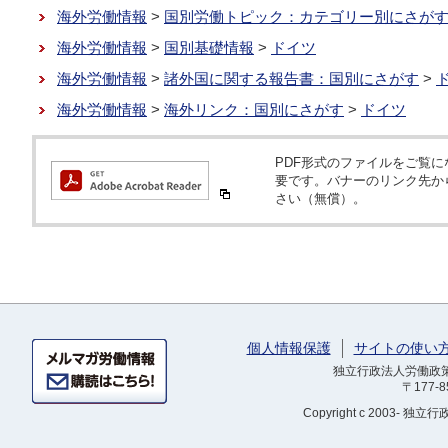
海外労働情報
>
国別労働トピック：カテゴリー別にさが
海外労働情報
>
国別基礎情報
>
ドイツ
海外労働情報
>
諸外国に関する報告書：国別にさがす
>
海外労働情報
>
海外リンク：国別にさがす
>
ドイツ
PDF形式のファイルをご覧になるため
要です。バナーのリンク先か
さい（無償）。
個人情報保護
サイトの使い
独立行政法人労働政策研
〒177-
Copyright
c 2003- 独