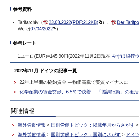
参考資料
Tarifarchiv（
23.08.2022(PDF:212KB)
）、
Der Tarifp
Welle(
07/04/2022
)
参考レート
1ユーロ(EUR)=145.90円(2022年11月2日現在
みずほ銀行
2022年11月 ドイツの記事一覧
22年上半期の協約賃金 ―物価高騰で実質マイナスに
化学産業の賃金交渉、6.5％で決着 ―「協調行動」の復活
関連情報
海外労働情報
>
国別労働トピック：掲載年月からさがす
海外労働情報
>
国別労働トピック：国別にさがす
>
ドイ