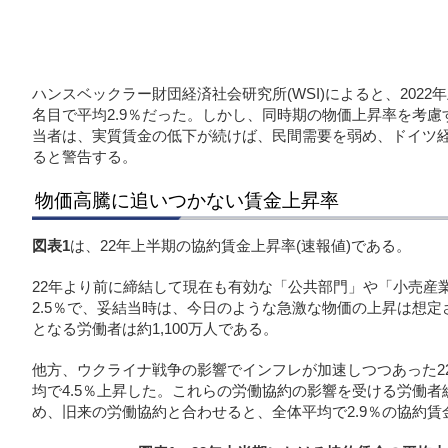
ハンスベックラー財団経済社会研究所(WSI)によると、2022
名目で平均2.9％だった。しかし、同時期の物価上昇率を考慮
当者は、実質賃金の低下が続けば、民間需要を弱め、ドイツ
ると警告する。
物価高騰に追いつかない賃金上昇率
図表1
は、22年上半期の協約賃金上昇率(速報値)である。
22年より前に締結して現在も有効な「公共部門」や「小売産
2.5％で、妥結当時は、今日のような急激な物価の上昇は想
となる労働者は約1,100万人である。
他方、ウクライナ戦争の影響でインフレが加速しつつあった2
均で4.5％上昇した。これらの労働協約の影響を受ける労働者
め、旧来の労働協約と合わせると、全体平均で2.9％の協約賃