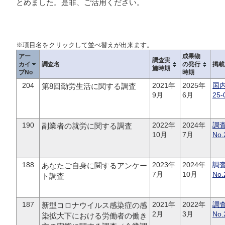
とめました。是非、ご活用ください。
※項目名をクリックして並べ替えが出来ます。
アー
成果物
調査実
カイ
調査名
の発行
掲載
施時期
ブNo
時期
204
2021年
2025年
国
第8回勤労生活に関する調査
9月
6月
25-
190
2022年
2024年
調
副業者の就労に関する調査
10月
7月
No.
188
2023年
2024年
調
あなたご自身に関するアンケー
7月
10月
No.
ト調査
187
2021年
2022年
調
新型コロナウイルス感染症の感
2月
3月
No.
染拡大下における労働者の働き