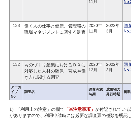
11月
No.
138
2020年
2022年
調
働く人の仕事と健康、管理職の
11月
3月
No.
職場マネジメントに関する調査
132
2020年
2022年
調
ものづくり産業におけるＤＸに
12月
3月
No.
対応した人材の確保・育成や働
き方に関する調査
アーカ
調査実施
成果物の
イブ
調査名
掲載
時期
発行時期
No
1）「利用上の注意」の欄で
「※注意事項」
が付記されている
がありますので、利用申請時には必要な調査票の種類を明記