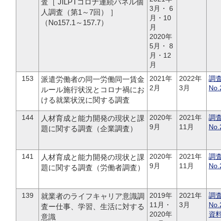
査［ JILPTコロナ連続パネル個
3月・ 6
人調査（第1～7回） ］
月・10
（No157.1～157.7）
月
2020年
5月・ 8
月・12
月
153
2021年
2022年
調
派遣労働者の同一労働同一賃金
2月
3月
No.
ルール施行状況とコロナ禍にお
ける就業状況に関する調査
144
2020年
2021年
調
人材育成と能力開発の現状と課
9月
11月
No.
題に関する調査（企業調査）
141
2020年
2021年
調
人材育成と能力開発の現状と課
9月
11月
No.
題に関する調査（労働者調査）
139
2019年
2021年
調
就業者のライフキャリア意識調
11月・
3月
No.
査ー仕事、学習、生活に対する
2020年
資
意識