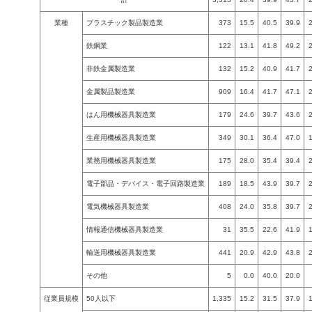
業種
プラスチック製品製造業
373
15.5
40.5
39.9
鉄鋼業
122
13.1
41.8
49.2
非鉄金属製造業
132
15.2
40.9
41.7
金属製品製造業
909
16.4
41.7
47.1
はん用機械器具製造業
179
24.6
39.7
43.6
生産用機械器具製造業
349
30.1
36.4
47.0
業務用機械器具製造業
175
28.0
35.4
39.4
電子部品・デバイス・電子回路製造業
189
18.5
43.9
39.7
電気機械器具製造業
408
24.0
35.8
39.7
情報通信機械器具製造業
31
35.5
22.6
41.9
輸送用機械器具製造業
441
20.9
42.9
43.8
その他
5
0.0
40.0
20.0
従業員規模
50人以下
1,335
15.2
31.5
37.9