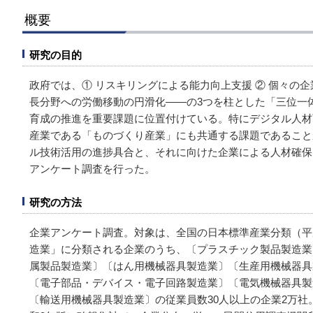
概要
研究の目的
政府では、① リスキリングによる能力向上支援 ② 個々の企
長分野への労働移動の円滑化――の3つを柱とした「三位一
育成の推進を重要課題に位置付けている。特にデジタル人材
産業である「ものづくり産業」にも共通する課題であること
ル技術活用の進捗具合と、それに向けた企業による人材確保
アンケート調査を行った。
研究の方法
企業アンケート調査。対象は、全国の日本標準産業分類（平成
造業」に分類される企業のうち、〔プラスチック製品製造業
属製品製造業〕〔はん用機械器具製造業〕〔生産用機械器具
〔電子部品・デバイス・電子回路製造業〕〔電気機械器具製
〔輸送用機械器具製造業〕の従業員数30人以上の企業2万