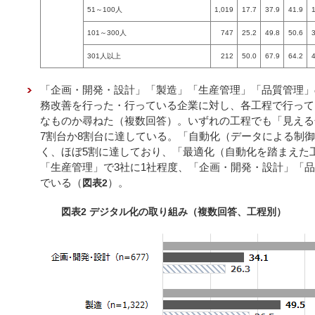
51～100人
1,019
17.7
37.9
41.9
101～300人
747
25.2
49.8
50.6
301人以上
212
50.0
67.9
64.2
「企画・開発・設計」「製造」「生産管理」「品質管理」
務改善を行った・行っている企業に対し、各工程で行って
なものか尋ねた（複数回答）。いずれの工程でも「見える
7割台か8割台に達している。「自動化（データによる制御
く、ほぼ5割に達しており、「最適化（自動化を踏まえた
「生産管理」で3社に1社程度、「企画・開発・設計」「品
でいる（
）。
図表2
図表2 デジタル化の取り組み（複数回答、工程別）