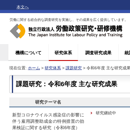
本文へ
労働に関する総合的な調査研究を実施し、その成果を広く提供しています。
機構について
研究体系
調査研究成果
統
現在位置:
ホーム
>
研究体系
>
課題研究
> 令和6年度 主な研究成
課題研究：令和6年度 主な研究成果
研究テーマ名
研究継続中
新型コロナウイルス感染症の影響に
伴う雇用調整助成金の特例措置の効
果検証に関する研究（令和6年度）