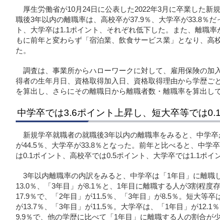
厚生労働省が10月24日に公表した2022年3月に卒業した
職後3年以内の離職率は、高校卒が37.9％、大学卒が33.8％
ト、大学卒は1.1ポイント、それぞれ低下した。また、離職
もに前年と変わらず「宿泊業、飲食サービス業」となり、高校卒が
た。
調査は、事業所からハローワークに対して、雇用保険の加
得者の生年月日、資格取得加入日、資格取得理由から学歴ご
を算出し、さらにその離職日から離職者数・離職率を算出し
中学卒では3.6ポイント上昇し、短大卒等では0.
新規学卒就職者の就職後3年以内の離職率をみると、中学卒が5
が44.5％、大学卒が33.8％となった。前年と比べると、中学
は0.1ポイント、高校卒では0.5ポイント、大学卒では1.1ポ
3年以内離職率の内訳をみると、中学卒は「1年目」に離職した
13.0％、「3年目」が8.1％と、1年目に離職する人が3割程
17.9％で、「2年目」が11.5％、「3年目」が8.5％。短大等
が13.7％、「3年目」が11.5％。大学卒は、「1年目」が12.1
9.9％で、他の学歴に比べて「1年目」に離職する人の割合が