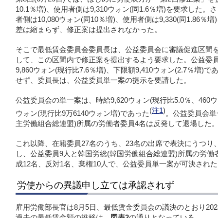
10.1％増)、使用者側は9,310ウォン(同1.6％増)を要求し
者側は10,080ウォン(同10％増)、使用者側は9,330(同1.
差は縮まらず、修正案は提出されなかった。
そこで最低賃金委員会委員長は、公益委員会に審議促進区間
して、この区間内で修正案を提出するよう要求した。公益委
9,860ウォン(現行比7.6％増)、下限額9,410ウォン(2.7
せず、委員長は、公益委員単一案の提示を要請した。
公益委員会の単一案は、時給9,620ウォン(現行比5.0％、460ウ
(
注1
)
ウォン(現行比9万6140ウォン増)であった
。公益委員会単
主労働組合総連盟)所属の労働者委員4名は反発して退場した
これ以降、在籍委員27名のうち、23名の出席で表決にうつり、
し、公益委員9人と韓国労総(韓国労働組合総連盟)所属の労働
成12名、反対1名、棄権10人で、公益委員単一案が可決され
労使からの異議申し立ては承認されず
雇用労働部長官は8月5日、最低賃金委員会の議決のとおり20
過去の最低賃金額の推移は、
図表2
の通りとなっている。