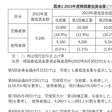
図表1:2023年度韓国最低賃金案
(
2023年最低賃金
2022年度
区分
最低賃金額
当初案
第1回修正案
第2回
10,890
10,340
10,0
労働者側
(18.9%)
(12.9%)
(10.1
9,160
9,160
9,260
9,31
使用者側
(0.0％)
(1.1%)
(1.6
注：（）内は現行比引き上げ率
出所：韓国最低賃金委員会報道資料(2022年6月30日付)を
第5回全体会議(6月21日)では、労使とも最低賃金案を提示し
第6回会議(6月23日)では、労使双方が「当初案」を発表した。労
比18.9％増)を要求し、使用者側は、現行凍結の9,160ウォン
第7回(6月28日)では、労使双方が「第1回修正案」を提出した。労
増)を要求し、使用者側は、9,260ウォン(同1.1％増)を要求し
第8回(6月29日)では、はじめに労使双方が「第2回修正案」を提