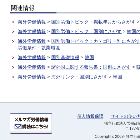
関連情報
海外労働情報
>
国別労働トピック：掲載年月からさがす
海外労働情報
>
国別労働トピック：国別にさがす
>
韓国
海外労働情報
>
国別労働トピック：カテゴリー別にさが
労働条件・就業環境
海外労働情報
>
国別基礎情報
>
韓国
海外労働情報
>
諸外国に関する報告書：国別にさがす
>
海外労働情報
>
海外リンク：国別にさがす
>
韓国
個人情報保護
サイトの使い
独立行政法人労働政策研
〒177-
Copyright
c 2003- 独