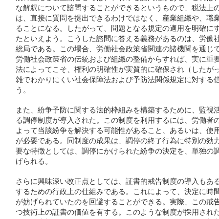
な解釈について諮問することができるというもので、税法上
は、直接に質問を提出できるわけではなく、産業組織や、職
ることになる。したがって、問題となる規定の適用を明確に
たといえよう。こうした諮問に答える義務があるのは、労働
総局である。この場合、労働社会政策省関連の諸機関を通じ
労働社会政策省の伝統および組織の整備からすれば、実に重
法によってこそ、権利の明確性が実質的に確保され（したが
雑でわかりにくい社会保障法および予防法関係規定に対する
う。
また、紛争予防に関する法的枠組みを構築するために、監視
る調停制度が導入された。この制度を利用するには、労働者
よって当該紛争を解決する可能性があること、あるいは、使
が必要である。同制度の成果は、調停の終了行為に特別の効
要な特徴としては、調停にかけられた紛争の決定を、単独の
げられる。
さらに興味深い改正点としては、証書的戒告制度の導入もあ
するための行政上の仕組みである。これによって、決定に時
が妨げられていたのを回避することができる。実際、この戒
つ技術上の証書の価値を有する。このような制度が採用され