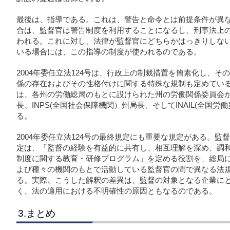
最後は、指導である。これは、警告と命令とは前提条件が異
合は、監督官は警告制度を利用することになるし、刑事法上
われる。これに対し、法律が監督官にどちらかはっきりしな
いる場合には、この指導の制度が使われるのである。
2004年委任立法124号は、行政上の制裁措置を簡素化し、
係の存在およびその性格付けに関する特殊な規制も定めてい
は、各州の労働総局のもとに設けられた州の労働関係委員会
長、INPS(全国社会保障機関）州局長、そしてINAIL(全国
る。
2004年委任立法124号の最終規定にも重要な規定がある。
定は、「監督の経験を有益的に共有し、相互理解を深め、調
制度に関する教育・研修プログラム」を定める役割を、総局
よび種々の機関のもとで活動している監督官の間で異なる法
る。実際、こうした解釈の差異は、監督の対象となる企業に
く、法の適用における不明確性の原因ともなるのである。
3.まとめ