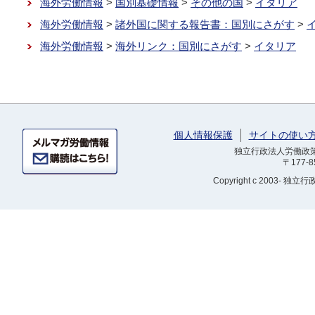
海外労働情報
>
国別基礎情報
>
その他の国
>
イタリア
海外労働情報
>
諸外国に関する報告書：国別にさがす
>
海外労働情報
>
海外リンク：国別にさがす
>
イタリア
個人情報保護
サイトの使い
独立行政法人労働政策研
〒177-
Copyright
c 2003- 独