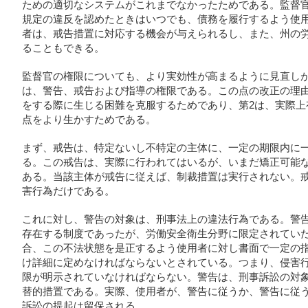
ための適切なシステムがこれまでなかったためである。監督
規定の違反を認めたときはいつでも、債務を履行するよう使
者は、戒告措置に対応する機会が与えられるし、また、州の
ることもできる。
監督官の権限についても、より実効性が高まるように見直し
は、警告、戒告および指導の権限である。この点の改正の理由
をする際に生じる困難を克服するためであり、第2は、実際上
点をより生かすためである。
まず、戒告は、特定ないし不特定の主体に、一定の期限内に
る。この戒告は、実際に行われてはいるが、いまだ矯正可能
ある。当該主体が戒告に従えば、制裁措置は実行されない。
害行為だけである。
これに対し、警告の対象は、刑事法上の違法行為である。警
存在する制度であったが、労働安全衛生分野に限定されてい
合、この不法状態を是正するよう使用者に対し書面で一定の
け詳細に定めなければならないとされている。つまり、侵害
限が明示されていなければならない。警告は、刑事訴訟の対
替的措置である。実際、使用者が、警告に従うか、警告に従
訴訟の提起は留保される。