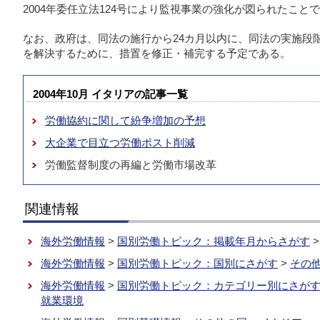
2004年委任立法124号により監視事業の強化が図られたこ
なお、政府は、同法の施行から24カ月以内に、同法の実施段
を解決するために、措置を修正・補完する予定である。
2004年10月 イタリアの記事一覧
労働協約に関して紛争増加の予想
大企業で目立つ労働ポスト削減
労働監督制度の再編と労働市場改革
関連情報
海外労働情報
>
国別労働トピック：掲載年月からさがす
海外労働情報
>
国別労働トピック：国別にさがす
>
その
海外労働情報
>
国別労働トピック：カテゴリー別にさが
就業環境