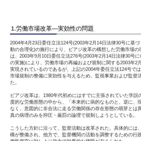
1.労働市場改革―実効性の問題
2004年4月23日委任立法124号(2003年2月14日法律30
動の合理化)の施行により、ビアジ改革の構想した労働市場の
は、2003年9月10日委任立法276号(2003年2月14日法律
の実施)により、労働市場の再編および規制に関する2003年2月
実現されているのであるが、上記の2004年委任立法124号では
市場規制の整備に実効性を与えるため、監視事業および監督
た。
ビアジ改革は、1980年代初めにはすでに主張されていた学
度的な労働形態の中から、「本来的に病的なものと、逆に、
なく、意図的に非合法に走る労働関係の存在形態の萌芽とは
真の病理のみを抑圧・厳罰の論理で規制しようとしている。
こうした方針に沿って、監督活動は改革された。具体的には
構が整備され、他方で、監督機関の活動を調整するための行