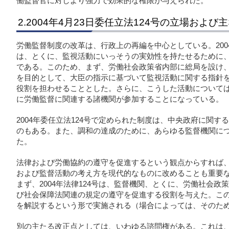
働監督官に対しより強力で効果的な権限が与えられた。
2.2004年4月23日委任立法124号の立場および
労働監督制度の改革は、行政上の再編を中心としている。200
は、とくに、監視活動にいっそうの実効性を持たせるために
である。このため、まず、労働社会政策省内部に総局を設け
を目的として、大臣の指示に基づいて監視活動に関する指針
役割を担わせることとした。さらに、こうした活動について
に労働監督に関連する諸機関が参加することになっている。
2004年委任立法124号で定められた制度は、中央政府に関
のもある。また、調和の達成のために、あらゆる監督機関に
た。
法律および労働協約の遵守を促進するという観点からすれば
および監督活動の考え方を現代的なものに改めることも重要
まず、2004年法律124号は、監督機関、とくに、労働社会
び社会保障法関連の規定の遵守を促進する役割を与えた。こ
を解説するという形で実施される（場合によっては、そのた
別の主たる改正点としては、いわゆる諮問権がある。これは