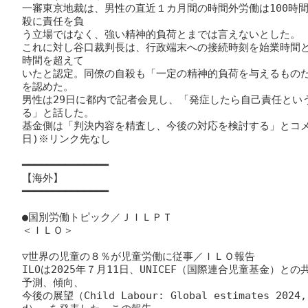
一審東京地裁は、男性の直近１カ月間の時間外労働は100時
殺に責任を負

う立場ではなく、強い精神的負荷とまでは言えないとした。

これに対し谷口裁判長は、行政端末への接続時刻を始業時間と
時間を超えて

いたと認定。同僚の自殺も「一定の精神的負荷を与えるもの
を認めた。

男性は29日に都内で記者会見し、「発症したら自己責任とい
る」と話した。

基金側は「判決内容を精査し、今後の対応を検討する」とコメン
日)※リンク先なし

━━━━━━━━━━━━━━

【海外】

━━━━━━━━━━━━━━

●国別労働トピック／ＪＩＬＰＴ

＜ＩＬＯ＞

▽世界の児童の８％が児童労働に従事／ＩＬＯ報告

ILOは2025年７月11日、
UNICEF
（国際連合児童基金）との共
予測、傾向、

今後の展望（
Child Labour: Global estimates 2024,