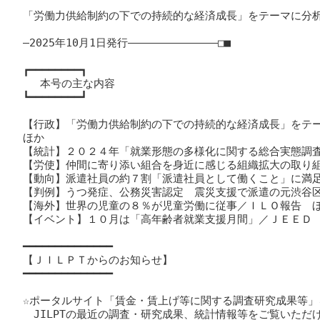
「労働力供給制約の下での持続的な経済成長」をテーマに分析
―2025年10月1日発行――――――――――――――□■

┏━━━━━━━━┓

　 本号の主な内容

┗━━━━━━━━┛

【行政】「労働力供給制約の下での持続的な経済成長」をテ
ほか

【統計】２０２４年「就業形態の多様化に関する総合実態調査
【労使】仲間に寄り添い組合を身近に感じる組織拡大の取り組
【動向】派遣社員の約７割「派遣社員として働くこと」に満足
【判例】うつ発症、公務災害認定　震災支援で派遣の元渋谷区
【海外】世界の児童の８％が児童労働に従事／ＩＬＯ報告　ほ
【イベント】１０月は「高年齢者就業支援月間」／ＪＥＥＤ　
━━━━━━━━━━━━━━

【ＪＩＬＰＴからのお知らせ】

━━━━━━━━━━━━━━

☆ポータルサイト「賃金・賃上げ等に関する調査研究成果等」
　JILPTの最近の調査・研究成果、統計情報等をご覧いただけ