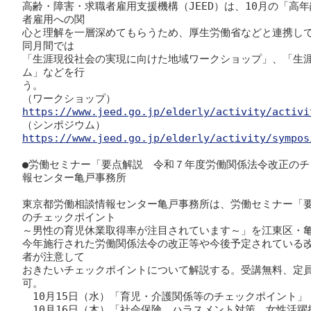
高齢・障害・求職者雇用支援機構（JEED）は、10月の「高
者雇用への関

心と理解を一層深めてもらうため、厚生労働省などと連携し
同月間では

「生涯現役社会の実現に向けた地域ワークショップ」、「生
ム」などを行

う。

https://www.jeed.go.jp/elderly/activity/activi
https://www.jeed.go.jp/elderly/activity/sympos
●労働セミナー「要点解説　令和７年度労働関係法令改正の
報センター亀戸事務所

東京都労働相談情報センター亀戸事務所は、労働セミナー「
のチェックポイント

～男性の育児休業取得率が注目されています～」を江東区・亀
今年施行された労働関係法令の改正等や今後予定されている
者が注意して

おきたいチェックポイントについて解説する。受講無料、定員
可。

　10月15日（水）「育児・介護関係等のチェックポイント」
