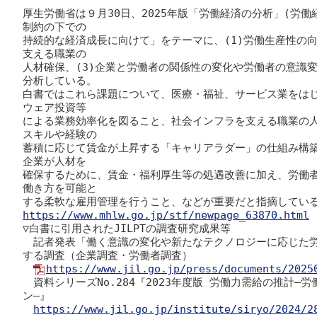
厚生労働省は９月30日、2025年版「労働経済の分析」(労
制約の下での

持続的な経済成長に向けて」をテーマに、(1)労働生産性の向
支える職業の

人材確保、(3)企業と労働者の関係性の変化や労働者の意識
分析している。

白書ではこれら課題について、医療・福祉、サービス業をは
ウェア投資等

による業務効率化を図ること、社会インフラを支える職業の
スキルや経験の

蓄積に応じて賃金が上昇する「キャリアラダー」の仕組み構
企業が人材を

確保するために、賃金・福利厚生等の処遇改善に加え、労働
働き方を可能と

https://www.mhlw.go.jp/stf/newpage_63870.html

▽白書に引用されたJILPTの調査研究成果等

　記者発表「働く意識の変化や新たなテクノロジーに応じた
する調査（企業調査・労働者調査）

https://www.jil.go.jp/press/documents/2025
　資料シリーズNo.284『2023年度版 労働力需給の推計
ン―』

https://www.jil.go.jp/institute/siryo/2024/2