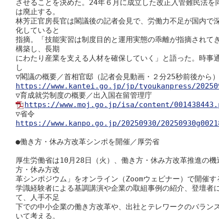
させることを決めた。24年６月に成立した改正入管難民法を
は廃止する。

林芳正官房長官は閣議後の記者会見で、労働力不足が国内で
化していると

指摘。「技能実習は制度目的と運用実態の乖離が指摘されて
構築し、長期

にわたり産業を支える人材を確保していく」と語った。時事通信
し

https://www.kantei.go.jp/jp/tyoukanpress/20250
https://www.moj.go.jp/isa/content/001438443.
https://www.kanpo.go.jp/20250930/20250930g0021
●働き方・休み方改革シンポを開催／厚労省

厚生労働省は10月28日（火）、働き方・休み方改革推進の
方・休み方改

革シンポジウム」をオンライン（
Zoom
ウェビナー）で開催する
学識経験者による基調講演や企業の取組事例の紹介、登壇者
て、人手不足

下での中小企業の働き方改革や、出社とテレワークのバラン
いて考える。
