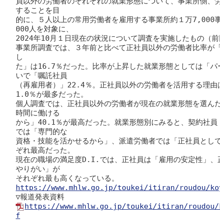
員以外の労働者のそれぞれの就業形態について、事業所側、
することを目

的に、５人以上の常用労働者を雇用する事業所約１万7,000
000人を対象に、

2024年10月１日現在の状況について調査を実施したもの（前回
事業所調査では、３年前と比べて正社員以外の労働者比率が「
し

た」は16.7％だった。比率が上昇した就業形態としては「パ
いで「嘱託社員

（再雇用者）」22.4％。正社員以外の労働者を活用する理
1.0％が最多だった。

個人調査では、正社員以外の労働者が現在の就業形態を選ん
時間に働ける

から」40.1％が最高だった。就業形態別にみると、契約社
では「専門的な

資格・技能を活かせるから」、派遣労働者では「正社員とし
ぞれ最高だった。

現在の職場の満足度D.I.では、正社員は「雇用の安定性」
やりがい」が

https://www.mhlw.go.jp/toukei/itiran/roudou/ko
https://www.mhlw.go.jp/toukei/itiran/roudou/
f