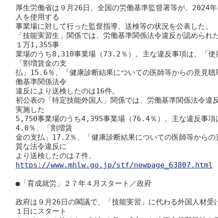
厚生労働省は９月26日、全国の労働基準監督署等が、2024
人を使用する

事業場に対して行った監督指導、送検等の状況を公表した。

「技能実習生」関係では、労働基準関係法令違反が認められ
１万1,355事

業場のうち8,310事業場（73.2％）。主な違反事項は、「使
「割増賃金の支

払」15.6％、「健康診断結果についての医師等からの意見聴
働基準関係法令

違反により送検したのは16件。

初公表の「特定技能外国人」関係では、労働基準関係法令違
実施した

5,750事業場のうち4,395事業場（76.4％）。主な違反
4.0％、「割増賃

金の支払」17.2％、「健康診断結果についての医師等からの
質な法令違反に

https://www.mhlw.go.jp/stf/newpage_63807.html
●「育成就労」２７年４月スタート／政府

政府は９月26日の閣議で、「技能実習」に代わる外国人材受け
１日にスタート
