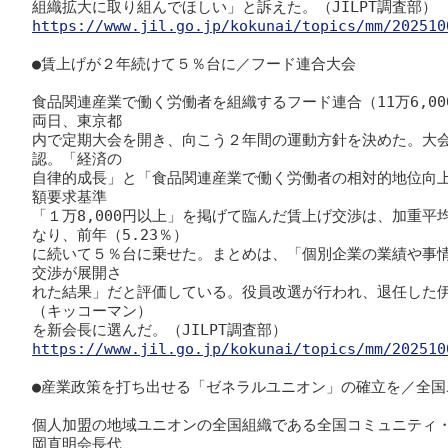
https://www.jil.go.jp/kokunai/topics/mm/202510
●賃上げが２年続けて５％台に／フード連合大会

食品関連産業で働く労働者を組織するフード連合（11万6,00
両日、東京都

内で定期大会を開き、向こう２年間の運動方針を決めた。大会
認。「経済の

自律的成長」と「食品関連産業で働く労働者の相対的地位向
額要求基準

「１万8,000円以上」を掲げて臨んだ賃上げ交渉は、加重平均で
なり、前年（5.23％）

に続いて５％台に乗せた。まとめは、「個別企業の業績や事
交渉が展開さ

れた結果」だと評価している。役員改選が行われ、退任した
（キッコーマン）

https://www.jil.go.jp/kokunai/topics/mm/202510
●産業政策を打ち出せる「ゼネラルユニオン」の確立を／全国
個人加盟の地域ユニオンの全国組織である全国コミュニティ
岡直明会長代
