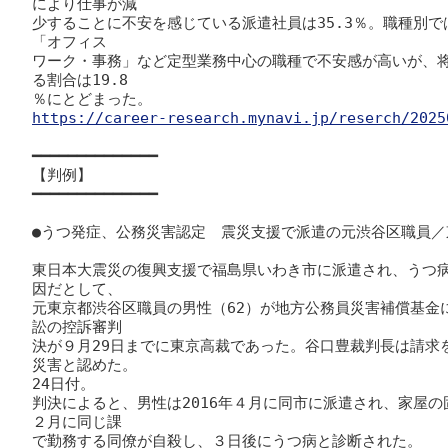
により仕事が減

少することに不安を感じている派遣社員は35.3％。職種別
「オフィス

ワーク・事務」など定型業務中心の職種で不安感が高いが、
る割合は19.8

https://career-research.mynavi.jp/reserch/2025
━━━━━━━━━━━━━━

【判例】

━━━━━━━━━━━━━━

●うつ発症、公務災害認定　震災支援で派遣の元渋谷区職員／
東日本大震災の復興支援で福島県いわき市に派遣され、うつ
因だとして、

元東京都渋谷区職員の男性（62）が地方公務員災害補償基金
訟の控訴審判

決が９月29日までに東京高裁であった。谷口豊裁判長は請求
災害と認めた。

24日付。

判決によると、男性は2016年４月に同市に派遣され、家屋の
２月に同じ課

で勤務する同僚が自殺し、３日後にうつ病と診断された。
