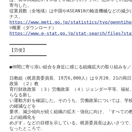
寄与した。

従業員数（全地域）は中国や
ASEAN10
の輸送機械などの減少に
https://www.meti.go.jp/statistics/tyo/genntiho
https://www.e-stat.go.jp/stat-search/files?sta
━━━━━━━━━━━━━━

【労使】

━━━━━━━━━━━━━━

●仲間に寄り添い組合を身近に感じる組織拡大の取り組みを／
日教組（梶原貴委員長、19万6,000人）は９月20、21の
政策 （２）教

育行財政政策 （３）労働政策 （４）ジェンダー平等、福祉
らなる新し

い運動方針を確認した。そのうち、労働政策については、学
の縮減などを

要求。減少傾向が続く組織の拡大・強化に向け、「すべての教
上の組織化を

めざす」などの目標を示している。梶原委員長はあいさつで
なったところで、
