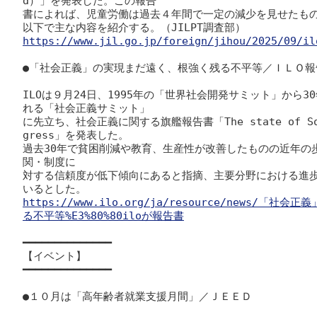
d
）」を発表した。この報告

書によれば、児童労働は過去４年間で一定の減少を見せたもの
https://www.jil.go.jp/foreign/jihou/2025/09/il
●「社会正義」の実現まだ遠く、根強く残る不平等／ＩＬＯ報告
ILOは９月24日、1995年の「世界社会開発サミット」から3
れる「社会正義サミット」

に先立ち、社会正義に関する旗艦報告書「
The state of S
gress
」を発表した。

過去30年で貧困削減や教育、生産性が改善したものの近年の
関・制度に

対する信頼度が低下傾向にあると指摘、主要分野における進
https://www.ilo.org/ja/resource/news/「社
る不平等%E3%80%80iloが報告書
━━━━━━━━━━━━━━

【イベント】

━━━━━━━━━━━━━━

●１０月は「高年齢者就業支援月間」／ＪＥＥＤ
