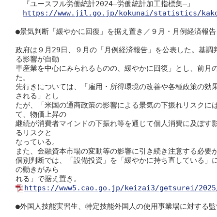
　『ユースフル労働統計2024―労働統計加工指標集―』

https://www.jil.go.jp/kokunai/statistics/kak
●景気判断「緩やかに回復」を据え置き／９月・月例経済報告

政府は９月29日、９月の「月例経済報告」を公表した。基調
る影響が自動

車産業を中心にみられるものの、緩やかに回復」とし、前月
た。

先行きについては、「雇用・所得環境の改善や各種政策の効
される」とし

たが、「米国の通商政策の影響による景気の下振れリスクに
て、物価上昇の

継続が消費者マインドの下振れ等を通じて個人消費に及ぼす
るリスクと

なっている。

また、金融資本市場の変動等の影響に引き続き注意する必要が
個別判断では、「設備投資」を「緩やかに持ち直している」
の動きがみら

https://www5.cao.go.jp/keizai3/getsurei/2025
●外国人技能実習生、特定技能外国人の使用事業場に対する監