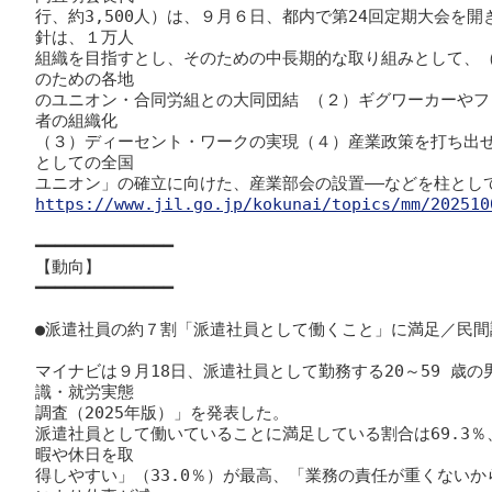
行、約3,500人）は、９月６日、都内で第24回定期大会を
針は、１万人

組織を目指すとし、そのための中長期的な取り組みとして、
のための各地

のユニオン・合同労組との大同団結 （２）ギグワーカーや
者の組織化

（３）ディーセント・ワークの実現（４）産業政策を打ち出
としての全国

https://www.jil.go.jp/kokunai/topics/mm/202510
━━━━━━━━━━━━━━

【動向】

━━━━━━━━━━━━━━

●派遣社員の約７割「派遣社員として働くこと」に満足／民間調
マイナビは９月18日、派遣社員として勤務する20～59 歳
識・就労実態

調査（2025年版）」を発表した。

派遣社員として働いていることに満足している割合は69.3
暇や休日を取

得しやすい」（33.0％）が最高、「業務の責任が重くないから