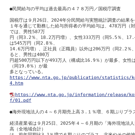
●民間給与の平均は過去最高の４７８万円／国税庁調査

国税庁は９月26日、2024年分民間給与実態統計調査の結果を
１年を通じて勤務した給与所得者の平均給与は、478万円（対
では、男性587万

円（同3.2％、18.2万円増）、女性333万円（同5.5％、1
は545万円（同2.8％、

14.6万円増）、正社員（正職員）以外は206万円（同2.2％
ると、男性は400万

円超500万円以下が493万人（構成比16.9％）が最多、女性は
（同19.0％）が最

https://www.nta.go.jp/publication/statistics/k
4.htm
https://www.nta.go.jp/information/release/ko
f/01.pdf
●海外現地法人の４～６月期売上高３.１％増、６期ぶりプラス
経済産業省は９月25日、2025年４～６月期の「海外現地法
高（全地域合計）

は、前年同期比3.1％増で６期ぶりのプラス。北米やその他