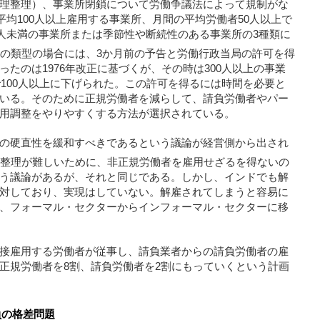
理整理）、事業所閉鎖について労働争議法によって規制がな
平均100人以上雇用する事業所、月間の平均労働者50人以上で
0人未満の事業所または季節性や断続性のある事業所の3種類に
の類型の場合には、3か月前の予告と労働行政当局の許可を得
たのは1976年改正に基づくが、その時は300人以上の事業
で100人以上に下げられた。この許可を得るには時間を必要と
いる。そのために正規労働者を減らして、請負労働者やパー
用調整をやりやすくする方法が選択されている。
の硬直性を緩和すべきであるという議論が経営側から出され
整理が難しいために、非正規労働者を雇用せざるを得ないの
う議論があるが、それと同じである。しかし、インドでも解
対しており、実現はしていない。解雇されてしまうと容易に
、フォーマル・セクターからインフォーマル・セクターに移
接雇用する労働者が従事し、請負業者からの請負労働者の雇
正規労働者を8割、請負労働者を2割にもっていくという計画
負の格差問題