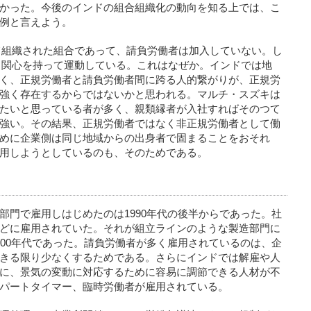
かった。今後のインドの組合組織化の動向を知る上では、こ
例と言えよう。
て組織された組合であって、請負労働者は加入していない。し
も関心を持って運動している。これはなぜか。インドでは地
く、正規労働者と請負労働者間に跨る人的繋がりが、正規労
強く存在するからではないかと思われる。マルチ・スズキは
たいと思っている者が多く、親類縁者が入社すればそのつて
強い。その結果、正規労働者ではなく非正規労働者として働
めに企業側は同じ地域からの出身者で固まることをおそれ
用しようとしているのも、そのためである。
部門で雇用しはじめたのは1990年代の後半からであった。社
どに雇用されていた。それが組立ラインのような製造部門に
000年代であった。請負労働者が多く雇用されているのは、企
きる限り少なくするためである。さらにインドでは解雇や人
に、景気の変動に対応するために容易に調節できる人材が不
パートタイマー、臨時労働者が雇用されている。