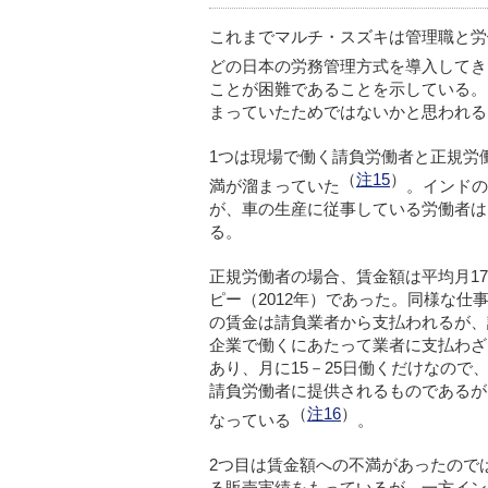
これまでマルチ・スズキは管理職と労
どの日本の労務管理方式を導入してき
ことが困難であることを示している。
まっていたためではないかと思われる
1つは現場で働く請負労働者と正規労
（
注15
）
満が溜まっていた
。インドの
が、車の生産に従事している労働者は
る。
正規労働者の場合、賃金額は平均月1700
ピー（2012年）であった。同様な仕
の賃金は請負業者から支払われるが、
企業で働くにあたって業者に支払わざ
あり、月に15－25日働くだけなの
請負労働者に提供されるものであるが
（
注16
）
なっている
。
2つ目は賃金額への不満があったので
る販売実績をもっているが、一方イン