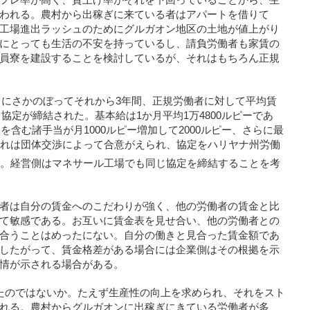
われる。農村から出稼ぎに来ている者はアパートを借りて
工場進出ラッシュのためにグルガオン地区の土地が値上がり
にとっても生活の不安を持っているし、請負労働者も家賃の
員寮を建設することを検討しているが、それはもちろん正規
4月にさかのぼってそれから3年間、正規労働者に対して平均賃
う協定が締結された。基本給は1か月平均1万4800ルピーであ
を含む諸手当が月1000ルピー増加して2000ルピー、さらに最
これは団体交渉によって合意がえられ、協定をハリヤナ州労働
。経営側はマネサール工場でも同じ協定を締結することを考
者は自分の賃金へのこだわりが強く、他の労働者の賃金と比
て敏感である。お互いに賃金表を見せ合い、他の労働者との
合うことはめったにない。自分の働きと見合った賃金額であ
したがって、賃金格差がある場合には企業側はその根拠を示
情が示される場合がある。
たのではないか。たえず生産性の向上を求められ、それをスト
れる。農村からグルガオンに出稼ぎにきている労働者が多