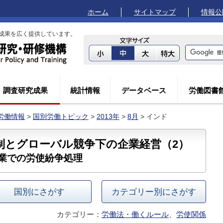
ホーム
サイトマップ
情報公
成果を広く提供しています。
調査研究成果
統計情報
データベース
労働図書
労働情報
>
国別労働トピック
>
2013年
>
8月
> インド
制とグローバル競争下の企業経営（2）
業での労使紛争処理
国別にさがす
カテゴリー別にさがす
カテゴリー：
労働法・働くルール
、
労使関係