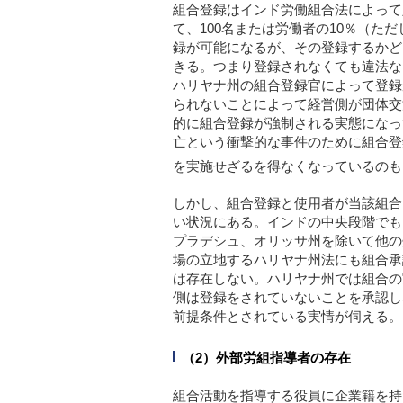
組合登録はインド労働組合法によって定
て、100名または労働者の10％（た
録が可能になるが、その登録するかど
きる。つまり登録されなくても違法な
ハリヤナ州の組合登録官によって登録
られないことによって経営側が団体交
的に組合登録が強制される実態になって
亡という衝撃的な事件のために組合登
を実施せざるを得なくなっているのも
しかし、組合登録と使用者が当該組合
い状況にある。インドの中央段階でも
プラデシュ、オリッサ州を除いて他の
場の立地するハリヤナ州法にも組合承
は存在しない。ハリヤナ州では組合の
側は登録をされていないことを承認し
前提条件とされている実情が伺える。
（2）外部労組指導者の存在
組合活動を指導する役員に企業籍を持