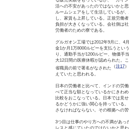
活への不安があったのではないかと思
ルームシェアをして生活しているが、
し、家賃も上昇している。正規労働者
負担が大きくなっている。会社側は社
労働者のための寮である。
グルガオン工場では2012年9月に、
金1か月1万8000ルピーを支払うとい
り、通勤手当が1200ルピー、物価手当
大12日間の医療休暇が認められた。
（
注17
）
省職員の前で署名がなされた
えていたと思われる。
日本の労働者と比べて、インドの労働
べて正当な額となっているかにきわめ
比較をおこなっている。日本では見せ
るかどうかに強い関心を持っている。
さなければならない。その根拠への苦
3つ目は仕事のやり方への不満があっ
レスと感じていたのではないかと思わ