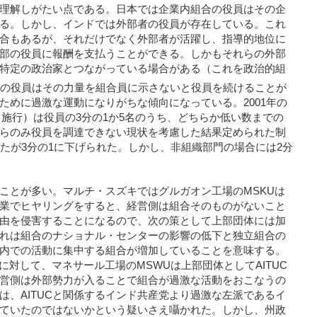
理解しがたい点である。日本では企業内組合の役員はその企
る。しかし、インドでは外部者の役員が存在している。これ
合もあるが、それだけでなく外部者が活躍し、指導的地位に
部の役員に報酬を支払うことができる。しかもそれらの外部
特定の政治家とつながっている場合がある（これを政治的組
の役員はその力量を組合員に示さないと役員を続けることが
ために過激な運動になりがちな傾向になっている。2001年の
1日施行）は役員の3分の1か5名のうち、どちらか低い数までの
らのみ役員を調達できない現状を考慮した結果定められた制
ったが3分の1に下げられた。しかし、非組織部門の場合には2分
ことが多い。マルチ・スズキではグルガオン工場のMSKUは
業でヒヤリングをすると、経営側は組合そのものがないこと
由を侵害することになるので、次の策として上部団体には加
れは組合のナショナル・センターの影響の低下と独立組合の
内での活動に集中する組合が増加していることを意味する。
に対して、マネサール工場のMSWUは上部団体としてAITUC
営側は外部勢力が入ることで組合が過激な活動をおこなうの
は、AITUCと関係するインド共産党より過激な左派であるイ
ていたのではないかという疑いさえ囁かれた。しかし、州政