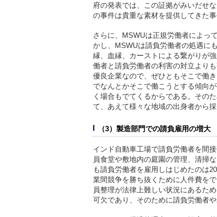
府の発表では、この証拠がみいだせな
の事件は貴重な素材を提供してきた事
さらに、MSWUは正規労働者によっ
かし、MSWUは請負労働者の処遇に
縁、血縁、カーストによる繋がりが強
働者と請負労働者の利害の対立よりも
優良企業なので、ぜひともそこで働き
でなんとかそこで働こうとする傾向が
く場合もでてくるからである。そのた
て、あえて様々な地域の出身者から採
（3）製造部門での請負雇用の増大
インド自動車工場で請負労働者を間接
員食堂や敷地内の庭園の管理、清掃な
も請負労働者を雇用しはじめたのは2
業間競争を勝ち抜くために人件費をで
員整理が法律上難しい状況にあるため
可欠であり、そのために請負労働者や