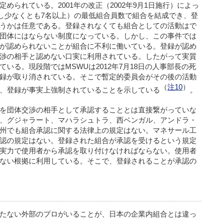
められている。2001年の改正（2002年9月1日施行）によっ
だし少なくとも7名以上）の最低組合員数で組合を結成でき、登
うかは任意である。登録されなくても組合としての活動はで
団体にはならない制度になっている。しかし、この事件では
が認められないことが組合に不利に働いている。登録が認め
渉の相手と認めない口実に利用されている。したがって実質
いる。現段階ではMSWUは2012年7月18日の人事部長の死
録が取り消されている。そこで暫定的委員会がその後の活動
（
注10
）
、登録が事実上強制されていることを示している
。
を団体交渉の相手として承認することとは直接繋がっていな
、グジャラート、マハラシュトラ、西ベンガル、アンドラ・
州でも組合承認に関する法律上の規定はない。マネサール工
認の規定はない。登録された組合が承認を受けるという規定
実力で使用者から承認を取り付けなければならない。使用者
ない根拠に利用している。そこで、登録されることが承認の
たない外部のプロがいることが、日本の企業内組合とは違っ