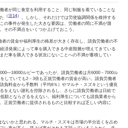
働者が同じ食堂を利用すること、同じ制服を着ていることな
（
注14
）
た
。しかし、それだけでは労使協調関係を維持する
この事件が発生した大きな要因は、労働者の間に不満が溜
。その不満点をいくつか上げておこう。
働者の賃金や福利厚生の格差が大きく存在し、請負労働者の不
経済発展によって車を購入できる中産階層が増えてきている
まだ車を購入できる状況にないことへの不満が蓄積してい
0―18000ルピーであったが、請負労働者は月6000－7000ル
事をしていても2－3倍も正規労働者の賃金が高い。請負労働者
請負料金から手数料（平均8％）やマルチ・スズキという優良
るをえない謝礼を控除されるし、さらに請負労働者は日給で
で、低額とならざるをえない。福利厚生についても請負業者から
、正規労働者に提供されるものと比較すれば乏しい内容に
はないかと思われる。マルチ・スズキは市場の半分近くを占め
フレ率が高く、賃上げ率がそれを下回っていることから、生