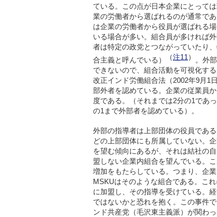
ている。この点が日本企業にとっては
業の労働者から選ばれるのが通常であ
は企業の労働者から役員が選ばれる場
いる場合が多い。組合員が多ければ外
者は特定の政党とつながっていたり、
（
注11
）
合主義と呼んでいる）
。外部
できないので、組合活動を可視化する
改正インド労働組合法（2002年9月
部外者を認めている。企業の従業員か
度である。（それまでは2分の1であ
の1まで外部者を認めている）。
外部の指導者は上部団体の役員である
どの上部団体にも所属していない。企
を望む傾向にあるが、それは結社の自
盟しない企業内組合を望んでいる。こ
増加をもたらしている。つまり、企業
MSKUはそのような組合である。これ
に加盟し、その指導を受けている。経
ではないかと恐れを抱く。この事件で
ンド共産党（毛沢東主義派）が関わっ