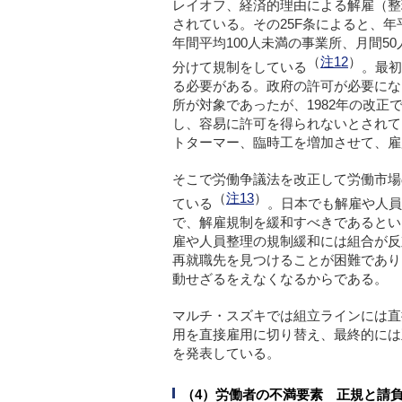
レイオフ、経済的理由による解雇（整
されている。その25F条によると、年
年間平均100人未満の事業所、月間5
（
注12
）
分けて規制をしている
。最初
る必要がある。政府の許可が必要になっ
所が対象であったが、1982年の改正
し、容易に許可を得られないとされて
トターマー、臨時工を増加させて、雇
そこで労働争議法を改正して労働市場
（
注13
）
ている
。日本でも解雇や人員
で、解雇規制を緩和すべきであるとい
雇や人員整理の規制緩和には組合が反
再就職先を見つけることが困難であり
動せざるをえなくなるからである。
マルチ・スズキでは組立ラインには直
用を直接雇用に切り替え、最終的には
を発表している。
（4）労働者の不満要素 正規と請