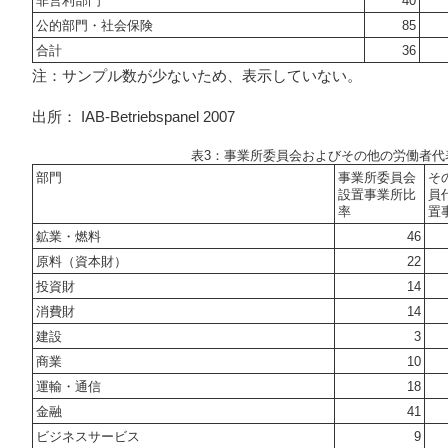
非営利部門
40
公的部門・社会保険
85
合計
36
注：サンプル数が少ないため、表示していない。
出所： IAB-Betriebspanel 2007
表3：事業所委員会およびその他の労働者代表：2
部門
事業所委員会
そ
設置事業所比
員
率
置
鉱業・燃料
46
原料（資本財）
22
投資財
14
消費財
14
建設
3
商業
10
運輸・通信
18
金融
41
ビジネスサービス
9