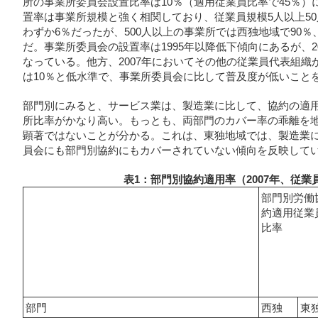
所の事業所委員会設置比率は10％（適用従業員比率で45％
置率は事業所規模と強く相関しており、従業員規模5人以上5
わずか6％だったが、500人以上の事業所では西独地域で90％
だ。事業所委員会の設置率は1995年以降低下傾向にあるが、2
なっている。他方、2007年においてその他の従業員代表組織
は10％と低水準で、事業所委員会に比して普及度が低いこと
部門別にみると、サービス業は、製造業に比して、協約の適
所比率がかなり高い。もっとも、両部門のカバー率の乖離を
顕著ではないことが分かる。これは、東独地域では、製造業
員会にも部門別協約にもカバーされていない傾向を反映して
表1：部門別協約適用率（2007年、従業
部門別労働
約適用従業
比率
部門
西独
東