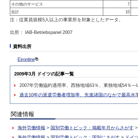
その他のサービス
7
合計
10
注：従業員規模5人以上の事業所を対象としたデータ。
出所： IAB-Betriebspanel 2007
資料出所
Eironline
2009年3月 ドイツの記事一覧
2007年労働協約適用率、西独地域63％、東独地域54％―I
過去10年の派遣労働者増加率、先進諸国のなかで最高水準
関連情報
海外労働情報
>
国別労働トピック：掲載年月からさがす
海外労働情報
>
国別労働トピック：国別にさがす
>
ドイ