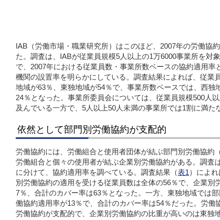
IAB（労働市場・職業研究所）はこのほど、2007年の労働
た。調査は、IABが従業員規模5人以上の1万6000事業所を
で、2007年における従業員数・事業所数ベースの協約適用
機関の設置率を明らかにしている。調査結果によれば、従業
地域が63％、東独地域が54％で、事業所数ベースでは、西独
24％となった。事業所委員会については、従業員規模500人
及んでいる一方で、5人以上50人未満の事業所では1割に満た
依然として部門別労働協約が支配的
労働協約には、労働組合と使用者団体が結ぶ部門別労働協約
労働組合と個々の使用者が結ぶ企業別労働協約がある。調査
に分けて、協約適用率を調べている。調査結果（
表1
）によれ
別労働協約の適用を受ける従業員数は全体の56％で、企業別
7％、合計のカバー率は63％となった。一方、東独地域では部
働協約適用率が13％で、合計のカバー率は54％だった。労
労働協約が支配的で、企業別労働協約の比重が高いのは東独