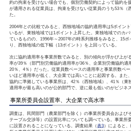
約の拘束を受けない場合でも、個別労働契約によって協約を
が適用される従業員は、拘束を受けない従業員のうち53％（
た。
2004年との比較でみると、西独地域の協約適用率は5ポイン
いるが、東独地域では1ポイント上昇した。東独地域でのカバ
ているものの、1996年～2007年の時系列推移をみると、1
り、西独地域の低下幅（13ポイント）を上回っている。
次に協約適用率を事業所数でみると、別の傾向が浮かび上が
率が39％（部門別労働協約適用率が36％、企業別労働協約適
20％、4％）だった。従業員数ベースの適用率と事業所数ベ
いほど適用率が低く、大企業では高いことに起因する。また
協約に準拠している事業所は、42％（西独地域）、41％（東
適用率が最も高いのが公的部門で、逆に最も低いのがビジネ
事業所委員会設置率、大企業で高水準
調査は、民間部門（農業部門を除く）の事業所委員会および
テーブル交渉等）の設置比率についても調べている。事業所委
に設置されることになっている。調査結果（
表3
）によると、