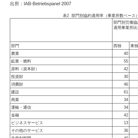
出所：IAB-Betriebspanel 2007
表2 部門別協約適用率（事業所数ベース）:2
部門別労働協
適用事業所比
部門
西独
東
農業
40
鉱業・燃料
55
原料（資本財）
42
投資財
30
消費財
46
建設
61
商業
34
運輸・通信
34
金融
42
ビジネスサービス
13
その他のサービス
36