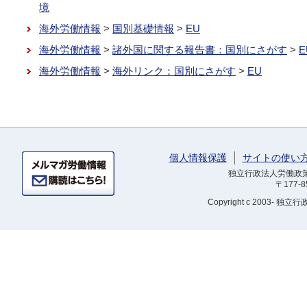
境
海外労働情報
>
国別基礎情報
>
EU
海外労働情報
>
諸外国に関する報告書：国別にさがす
>
海外労働情報
>
海外リンク：国別にさがす
>
EU
個人情報保護
サイトの使い
独立行政法人労働政策研
〒177-
Copyright
c 2003- 独