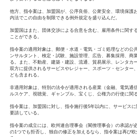
他方、指令案は、加盟国が、公序良俗、公衆安全、環境保護
内法でこの自由を制限できる例外規定を盛り込んだ。
加盟国はまた、団体交渉による合意を含む、雇用条件に関す
ことができる。
指令案の適用対象は、郵便・水道・電気・ゴミ処理などの公
ンサルタント、検定・試験、施設管理、広告、募集採用、商
る。また、不動産、建築・建設、流通、貿易展示、レンタカ
双方に提供されるサービスやレジャー、スポーツ・センター
ども含まれる。
非適用対象は、特別の法令が適用される産業（金融、電気通
ルスケア、視聴覚、ギャンブル、宝くじ、公権力の行使に関
指令案は、加盟国に対し、指令施行後5年以内に、サービスに
要請している。
指令案の成立には、欧州連合理事会（閣僚理事会）の承認が
の1つでも拒否し、独自の修正を加えるなら、指令案は再び欧