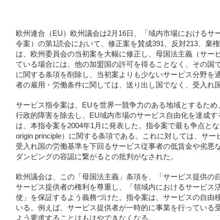
欧州連合（EU）欧州議会は2月16日、「域内市場における
令案）の第1読会において、修正案を賛成391、反対213、棄
は、欧州委員会の当初案を大幅に修正し、母国法主義（サー
ている場合には、他の加盟国の許可を得ることなく、その国
に関する条項を削除し、当初案よりも少ないサービス分野を
者の雇用・労働条件に関しては、送り出し国でなく、受入れ
サービス指令案は、EUを世界一競争力のある地域とするため
行政的障害を除去し、EU域内市場のサービス自由化を達成す
は、本指令案を2004年1月に発表した。指令案で最も争点となった
origin principle）に関する条項である。これに対して
受入れ国の労働基準を下回るサービス従事者の低賃金や劣悪
ダンピングの容認に繋がるとの批判がなされた。
欧州議会は、この「母国法主義」条項を、「サービス提供の
サービス提供者の権利を尊重し、「領域内におけるサービス
使」を保証するよう義務づけた。指令案は、サービスの自由
いる。例えば、サービス提供者が一時的に事業を行っている
よう要求することはもはやできなくなる。