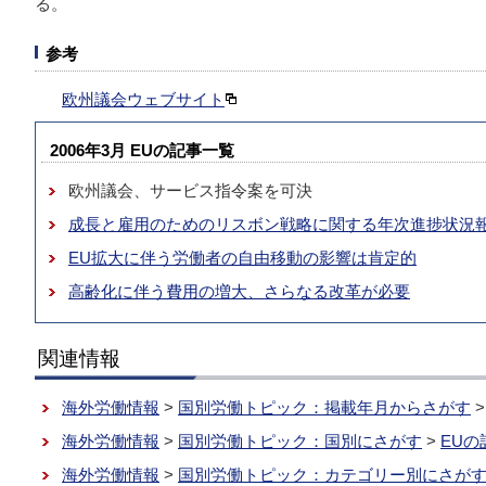
る。
参考
欧州議会ウェブサイト
2006年3月 EUの記事一覧
欧州議会、サービス指令案を可決
成長と雇用のためのリスボン戦略に関する年次進捗状況
EU拡大に伴う労働者の自由移動の影響は肯定的
高齢化に伴う費用の増大、さらなる改革が必要
関連情報
海外労働情報
>
国別労働トピック：掲載年月からさがす
海外労働情報
>
国別労働トピック：国別にさがす
>
EUの
海外労働情報
>
国別労働トピック：カテゴリー別にさが