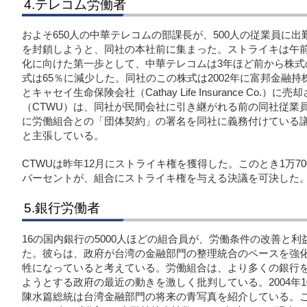
4.テレコム労働者
およそ650人の中華テレコムの部課長が、500人の従業員に
を封鎖しようと、同社の本社前に集まった。ストライキは午前
化に向けた第一歩として、中華テレコムは3年ほど前から株式
式は65％に減少した。同社のこの株式は2002年に富邦金融持株会社（Futo
とキャセイ生命保険会社（Cathay Life Insurance Co
（CTWU）は、同社が民間会社に引き継がれる前の同社従業
に労働組合との「団体契約」の署名を同社に義務付けている
と主張している。
CTWUは昨年12月にストライキ権を獲得した。このとき1万70
パーセントが、組合にストライキ権を与える決議を可決した
5.銀行労働者
16の国内銀行の5000人ほどの組合員が、労働条件の改善と
た。彼らは、政府が台湾の金融部門の整理統合のペースを強
牲になっていると考えている。労働組合は、より多くの銀行
ようとする政府の最近の動きを激しく批判している。2004年1
陳水篇総統は台湾金融部門の将来の青写真を紹介している。こ