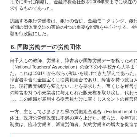
までに6行に削減し、金融持株会社数を2006年末までに現在の
求するものであった。
抗議する銀行労働者は、銀行の合併、金融モニタリング、銀
者間の団体間交渉の実施の4つの重要な問題を中心とする、4
願を行政院にした。
6. 国際労働デーの労働団体
何千人もの教師、労働者、障害者が国際労働デーを祝うため
（National Teachers' Association）の傘下の小学
た。これは1991年から彼らが戦いを続けてきた訴えであっ
障害者を含む全国宝くじ従業員組合であり、障害を持つ数百
は、現行販売制度を変えないことを要求した。宝くじを運営
の障害を持つ小売業者に与えられた販売権を取り戻し、代わ
し、この組織が雇用する従業員だけに宝くじスタントの運営
一方、主としてさまざまな県の労働組合連合（Federation of T
体は、政府の労働政策に不満の声を上げた。彼らは、今年7月
制度は、臨時労働者、派遣労働者、契約労働者の増大を促進