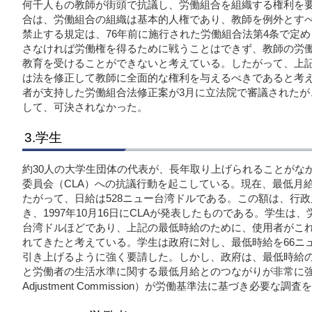
何千人もの教師が街頭で抗議し、労働組合を組織する権利を
合は、労働組合の組織は基本的人権であり、教師を例外とす
禁止する規定は、76年前に施行された労働組合法第4条で定
さなければ労働権を得るために戦うことはできず、教師の労
教育を受けることができないと考えている。したがって、上
は法を修正して教師に全面的な権利を与えるべきであると考
者が支持した労働組合法修正案が3月に立法院で審議されたが
して、可決されなかった。
3.学生
約30人の大学生団体の代表が、長年取り上げられることがな
委員会（CLA）への抗議行動を起こしている。現在、最低月給は
たがって、日給は528ニュー台湾ドルである。この額は、行政
き、1997年10月16日にCLAが発表したものである。学生は、
台湾ドルほどであり、上記の最低時給のために、使用者がこ
れてきたと考えている。学生は政府に対し、最低時給を66ニ
引き上げるように強く要請した。しかし、政府は、最低時給
と労働者の生活水準に関する最低月給とのつながりが非常に強
Adjustment Commission）が労働基準法に基づき必要