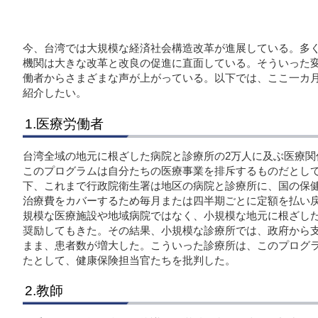
今、台湾では大規模な経済社会構造改革が進展している。多
機関は大きな改革と改良の促進に直面している。そういった
働者からさまざまな声が上がっている。以下では、ここ一カ
紹介したい。
1.医療労働者
台湾全域の地元に根ざした病院と診療所の2万人に及ぶ医療関
このプログラムは自分たちの医療事業を排斥するものだとし
下、これまで行政院衛生署は地区の病院と診療所に、国の保
治療費をカバーするため毎月または四半期ごとに定額を払い
規模な医療施設や地域病院ではなく、小規模な地元に根ざし
奨励してもきた。その結果、小規模な診療所では、政府から
まま、患者数が増大した。こういった診療所は、このプログ
たとして、健康保険担当官たちを批判した。
2.教師