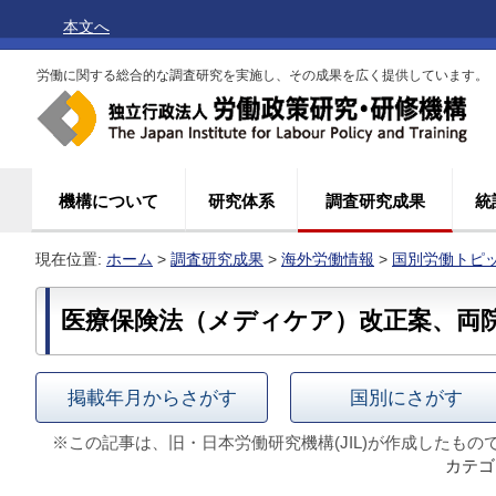
本文へ
労働に関する総合的な調査研究を実施し、その成果を広く提供しています。
機構について
研究体系
調査研究成果
統
現在位置:
ホーム
>
調査研究成果
>
海外労働情報
>
国別労働トピ
医療保険法（メディケア）改正案、両
掲載年月からさがす
国別にさがす
※この記事は、旧・日本労働研究機構(JIL)が作成したもの
カテゴ