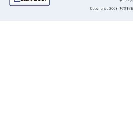
〒177-
Copyright
c 2003- 独