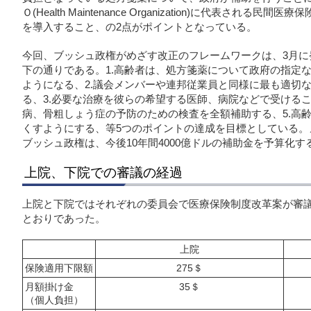
Ｏ(Health Maintenance Organization)に代表さ
を導入すること、の2点がポイントとなっている。
今回、ブッシュ政権がめざす改正のフレームワークは、3月に
下の通りである。1.高齢者は、処方箋薬について政府の指定
ようになる、2.議会メンバーや連邦従業員と同様に最も適切
る、3.必要な治療を彼らの希望する医師、病院などで受けるこ
病、骨粗しょう症の予防のための検査を全額補助する、5.高
くすようにする、等5つのポイントの達成を目標としている。
ブッシュ政権は、今後10年間4000億ドルの補助金を予算化す
上院、下院での審議の経過
上院と下院ではそれぞれの委員会で医療保険制度改革案が審
とおりであった。
上院
保険適用下限額
275＄
月額掛け金
35＄
（個人負担）