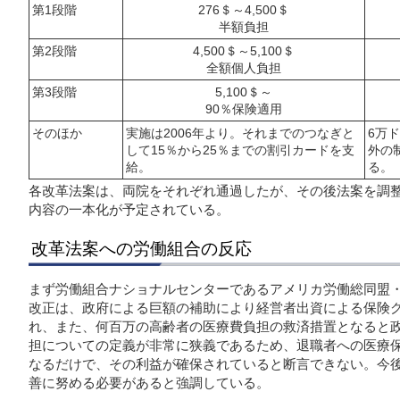
第1段階
276＄～4,500＄
半額負担
第2段階
4,500＄～5,100＄
全額個人負担
第3段階
5,100＄～
90％保険適用
そのほか
実施は2006年より。それまでのつなぎと
6万
して15％から25％までの割引カードを支
外の
給。
る。
各改革法案は、両院をそれぞれ通過したが、その後法案を調
内容の一本化が予定されている。
改革法案への労働組合の反応
まず労働組合ナショナルセンターであるアメリカ労働総同盟・産
改正は、政府による巨額の補助により経営者出資による保険
れ、また、何百万の高齢者の医療費負担の救済措置となると
担についての定義が非常に狭義であるため、退職者への医療
なるだけで、その利益が確保されていると断言できない。今
善に努める必要があると強調している。