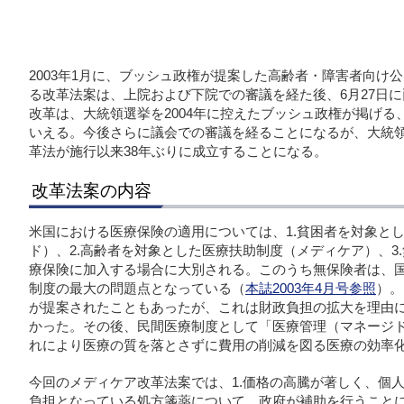
2003年1月に、ブッシュ政権が提案した高齢者・障害者向け
る改革法案は、上院および下院での審議を経た後、6月27日
改革は、大統領選挙を2004年に控えたブッシュ政権が掲げ
いえる。今後さらに議会での審議を経ることになるが、大統領
革法が施行以来38年ぶりに成立することになる。
改革法案の内容
米国における医療保険の適用については、1.貧困者を対象と
ド）、2.高齢者を対象とした医療扶助制度（メディケア）、3
療保険に加入する場合に大別される。このうち無保険者は、国
制度の最大の問題点となっている（
本誌2003年4月号参照
）。
が提案されたこともあったが、これは財政負担の拡大を理由
かった。その後、民間医療制度として「医療管理（マネージ
れにより医療の質を落とさずに費用の削減を図る医療の効率
今回のメディケア改革法案では、1.価格の高騰が著しく、個
負担となっている処方箋薬について、政府が補助を行うことに