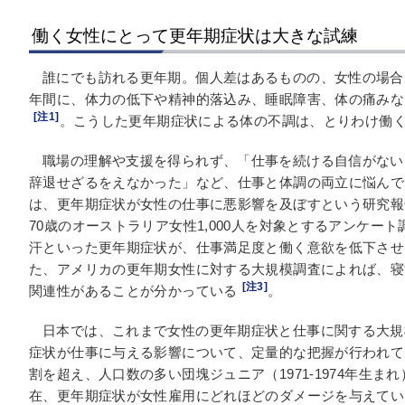
働く女性にとって更年期症状は大きな試練
誰にでも訪れる更年期。個人差はあるものの、女性の場合、
年間に、体力の低下や精神的落込み、睡眠障害、体の痛みな
[注1]
。こうした更年期症状による体の不調は、とりわけ働
職場の理解や支援を得られず、「仕事を続ける自信がない
辞退せざるをえなかった」など、仕事と体調の両立に悩んで
は、更年期症状が女性の仕事に悪影響を及ぼすという研究報告
70歳のオーストラリア女性1,000人を対象とするアンケー
汗といった更年期症状が、仕事満足度と働く意欲を低下させ
た、アメリカの更年期女性に対する大規模調査によれば、寝
[注3]
関連性があることが分かっている
。
日本では、これまで女性の更年期症状と仕事に関する大規
症状が仕事に与える影響について、定量的な把握が行われて
割を超え、人口数の多い団塊ジュニア（1971-1974年生
在、更年期症状が女性雇用にどれほどのダメージを与えてい