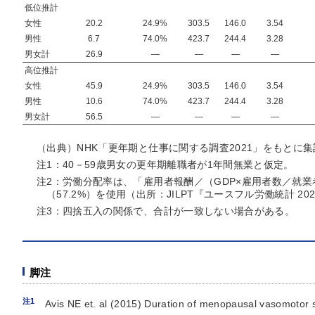
低位推計
女性
20.2
24.9%
303.5
146.0
3.54
男性
6.7
74.0%
423.7
244.4
3.28
男女計
26.9
―
―
―
―
高位推計
女性
45.9
24.9%
303.5
146.0
3.54
男性
10.6
74.0%
423.7
244.4
3.28
男女計
56.5
―
―
―
―
（出典）NHK「更年期と仕事に関する調査2021」をもとに集
注1：40－59歳男女の更年期離職者が1年間無業と仮定。
注2：労働分配率は、「雇用者報酬／（GDP×雇用者数／就業者
（57.2%）を使用（出所：JILPT『ユースフル労働統計 2
注3：四捨五入の関係で、合計が一致しない場合がある。
脚注
注1
Avis NE et. al (2015) Duration of menopausal vasomoto