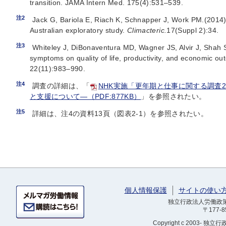
transition. JAMA Intern Med. 175(4):531–539.
注2
Jack G, Bariola E, Riach K, Schnapper J, Work PM.(20
Australian exploratory study.
Climacteric.
17(Suppl 2):34.
注3
Whiteley J, DiBonaventura MD, Wagner JS, Alvir J, Shah
symptoms on quality of life, productivity, and economic o
22(11):983–990.
注4
調査の詳細は、「
NHK実施「更年期と仕事に関する調査
と支援について―（PDF:877KB）
」を参照されたい。
注5
詳細は、注4の資料13頁（図表2-1）を参照されたい。
個人情報保護
サイトの使い
独立行政法人労働政策研
〒177-
Copyright
c 2003- 独