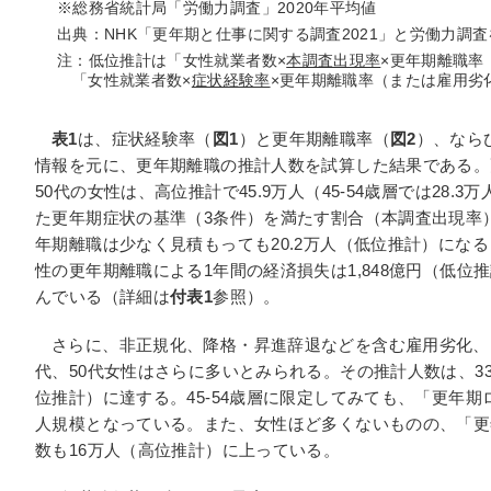
※総務省統計局「労働力調査」2020年平均値
出典：NHK「更年期と仕事に関する調査2021」と労働力調
注：低位推計は「女性就業者数×
本調査出現率
×更年期離職率
「女性就業者数×
症状経験率
×更年期離職率（または雇用劣
表1
は、症状経験率（
図1
）と更年期離職率（
図2
）、なら
情報を元に、更年期離職の推計人数を試算した結果である。
50代の女性は、高位推計で45.9万人（45-54歳層では28
た更年期症状の基準（3条件）を満たす割合（本調査出現率）
年期離職は少なく見積もっても20.2万人（低位推計）になる
性の更年期離職による1年間の経済損失は1,848億円（低位推
んでいる（詳細は
付表1
参照）。
さらに、非正規化、降格・昇進辞退などを含む雇用劣化、
代、50代女性はさらに多いとみられる。その推計人数は、33.
位推計）に達する。45-54歳層に限定してみても、「更年期
人規模となっている。また、女性ほど多くないものの、「更年
数も16万人（高位推計）に上っている。