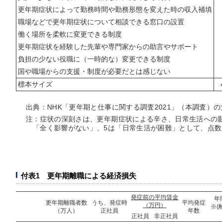
更年期症状によって勤務時間や勤務形態を変えた時の収入補填
職場などで更年期症状について相談できる窓口の設置
働く場所を柔軟に変更できる制度
更年期症状を経験した先輩や専門家からの助言やサポート
負担の少ない役職に（一時的な）変更できる制度
国や職場からの支援・制度が必要だとは感じない
標本サイズ
出典：NHK「更年期と仕事に関する調査2021」（本調査）
注：症状の深刻さは、更年期症状による辛さ、日常生活への
「全く影響がない」、5は「日常生活が困難」として、点
付表1 更年期離職による経済損失
発症前の平均賃金
年
更年期離職者数
うち、発症時
平均発症
（万円）
※(
（万人）
正社員
年数
正社員
非正社員