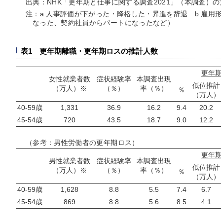
出典：NHK「更年期と仕事に関する調査2021」（本調査）の女
注：a 人事評価が下がった・降格した・昇進を辞退 b 雇
なった、契約社員からパートになったなど）
表1 更年期離職・更年期ロスの推計人数
更年
女性就業者数
症状経験率
本調査出現
低位推計
（万人）※
（％）
率（％）
％
（万人）
40-59歳
1,331
36.9
16.2
9.4
20.2
45-54歳
720
43.5
18.7
9.0
12.2
（参考：男性労働者の更年期ロス）
更年
男性就業者数
症状経験率
本調査出現
低位推計
（万人）※
（％）
率（％）
％
（万人）
40-59歳
1,628
8.8
5.5
7.4
6.7
45-54歳
869
8.8
5.6
8.5
4.1