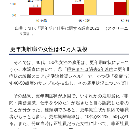
出典：NHK「更年期と仕事に関する調査2021」（スクリーニン
り集計。
更年期離職の女性は46万人規模
それでは、40代、50代女性の雇用は、更年期症状によっ
うか。本調査において、①「
現在または過去3年以内
に更年
症状の診断スコアが"
受診推奨レベル
"」で、かつ③「
発症当
す40-59歳層のサンプルを抽出し、その雇用状況について詳
その結果、更年期症状が原因で、いずれかの雇用劣化（非
間・業務量減、仕事をやめた）が起きたと自ら認識した者の割
ことが分かった。種類別でみると、更年期症状が原因で離職
者がもっとも多い。更年期離職率は、40代が8.1%、50代が10.
る。また、発症当時は正社員だった女性に比べて、非正社員