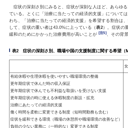
症状の深刻さ別にみると、症状が深刻な人ほど、あらゆる
ている。とくに「治療に当たっての経済的支援」については
わち、「治療に当たっての経済的支援」を希望する割合は、症
して、症状の重い者は43.0%に上っている（
表2
）。症状の
[注5]
緩和のためにかかった治療費用が高いことが
、その背
表2 症状の深刻さ別、職場や国の支援制度に関する希望（M
有給休暇や生理休暇を使いやすい職場環境の整備
更年期症状で休んだ時の収入保証
更年期症状で休んでも不利益な取扱いを受けない支援
更年期症状の時に使える休暇制度の新設・拡充
治療にあたっての経済的支援
働く時間を柔軟に変更できる制度（短時間勤務も含む）
症状を緩和できる環境（職場の休憩所や職場環境の改善など）
負担の少ない業務に（一時的な）変更できる制度