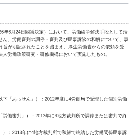
成26年6月24日閣議決定）において、労働紛争解決手段として活
せん、労働審判の調停・審判及び民事訴訟の和解について、事
行う旨が明記されたことを踏まえ、厚生労働省からの依頼を受
法人労働政策研究・研修機構において実施したもの。
下「あっせん」）：2012年度に4労働局で受理した個別労働
労働審判」）：2013年に4地方裁判所で調停または審判で終
）：2013年に4地方裁判所で和解で終結した労働関係民事訴