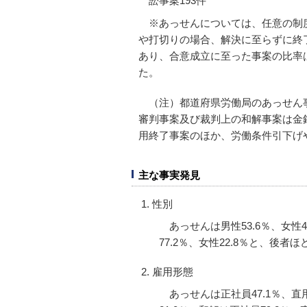
訟事案193件
※あっせんについては、任意の制
や打切りの場合、解決に至らずに終
あり、合意成立に至った事案の比率は、2
た。
（注）都道府県労働局のあっせん
審判事案及び裁判上の和解事案は金
用終了事案のほか、労働条件引下げ
主な事実発見
性別
あっせんは男性53.6％、女性4
77.2％、女性22.8％と、後
雇用形態
あっせんは正社員47.1％、直