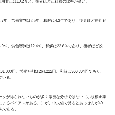
％、直用非正規19.2％と、後者ほど正社員の比率が高い。
7年、労働審判は2.5年、和解は4.3年であり、後者ほど長期勤
9％、労働審判は12.4％、和解は22.8％であり、後者ほど役
,000円、労働審判は264,222円、和解は300,894円であり、
ている。
ータが得られないものが多く厳密な分析ではない（小規模企業
によるバイアスがある。）が、中央値で見るとあっせんが40
0人である。