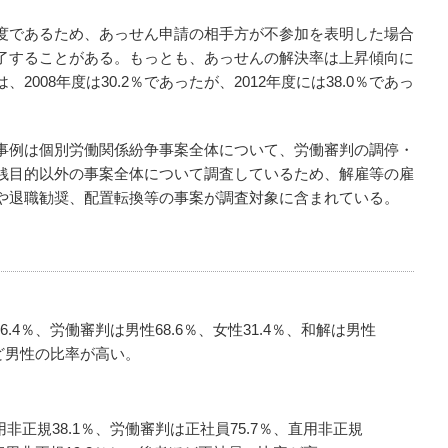
度であるため、あっせん申請の相手方が不参加を表明した場合
了することがある。もっとも、あっせんの解決率は上昇傾向に
008年度は30.2％であったが、2012年度には38.0％であっ
事例は個別労働関係紛争事案全体について、労働審判の調停・
銭目的以外の事案全体について調査しているため、解雇等の雇
や退職勧奨、配置転換等の事案が調査対象に含まれている。
6.4％、労働審判は男性68.6％、女性31.4％、和解は男性
者ほど男性の比率が高い。
用非正規38.1％、労働審判は正社員75.7％、直用非正規