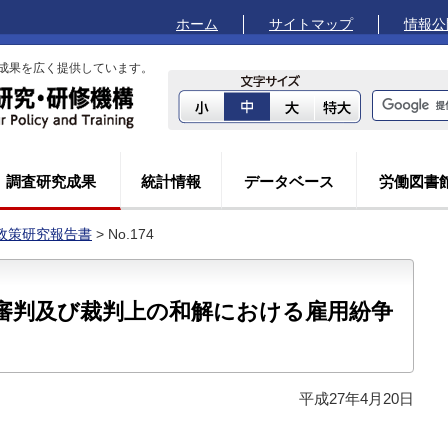
ホーム
サイトマップ
情報公
成果を広く提供しています。
調査研究成果
統計情報
データベース
労働図書
政策研究報告書
> No.174
審判及び裁判上の和解における雇用紛争
平成27年4月20日