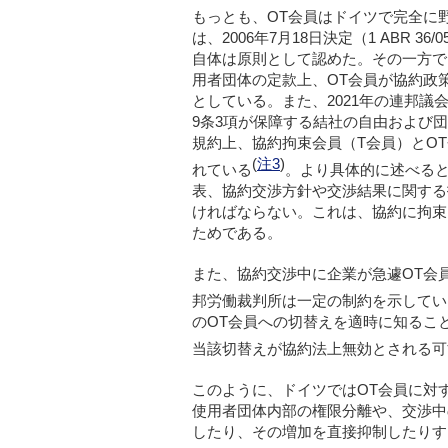
もっとも、OT会員はドイツで完全に
は、2006年7月18日決定（1 ABR
自体は原則として認めた。その一方で
用者団体の定款上、OT会員が協約政
としている。また、2021年の連邦議
9条3項が保障する結社の自由および
規約上、協約拘束会員（T会員）とO
(
注3
)
れている
。より具体的に述べると
表、協約交渉方針や交渉結果に関する
ければならない。これは、協約に拘束
ためである。
また、協約交渉中に企業が急遽OT会
邦労働裁判所は一定の制約を示してい
のOT会員への切替えを適時に知るこ
当該切替えが協約法上無効とされる可
このように、ドイツではOT会員に対
使用者団体内部の権限分離や、交渉中
したり、その増加を直接抑制したりす