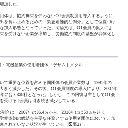
増加した。
団体は、協約拘束を伴わないOT会員制度を導入するように
出を食い止めるための「緊急避難的な例外」として位置づけ
な加入形態となっていった。同論文は、OT会員の拡大によ
束を受けない企業が増加し、労働協約制度の基盤が弱体化し
属・電機産業の使用者団体「ゲザムトメタル
いて重要な位置を占める同団体の会員企業数は、1991年の
4社へと大きく減少した。その後、OT会員制度の導入により、2007年
年には7,335社となった。しかし、この回復は主としてOT会
を受けるT会員は引き続き減少している。
は、2007年の36.4％から、2016年には50％を超え、
まり、労働協約の締結を主要な任務とする使用者団体において、加
束されていない状況が生じている（
図表1
）。