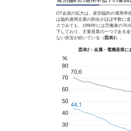
OT会員の拡大は、産別協約の適用率低
は協約適用企業の割合がほぼ半数に達
スでみても、1990年には労働者の70.
下しており、主要産業の一つである金
ない状況が続いている（
図表2
）。
図表2：金属・電機産業に