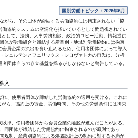
国別労働トピック：2026年6月
ながら、その団体が締結する労働協約には拘束されない「協
労働協約システムの空洞化を招いているとして問題視されてい
員として、法務、人事労務相談、政治的ロビー活動、情報提供
団体が労働組合と締結する産業別・地域別労働協約には拘束
代に会員企業の流出を食い止めるため、使用者団体によって導入
・シュルテンとフェリックス・シロヴァトカの両氏は、分析
用者団体自らの存立基盤を揺るがしかねないと警告している。
導入
ばれ、使用者団体が締結した労働協約の適用を受ける。これに
ながら、協約上の賃金、労働時間、その他の労働条件には拘束
年代以降、使用者団体から会員企業の離脱が進んだことがある。
、同団体が締結した労働協約に拘束されるのが原則であっ
間規制、産業別協約による処遇設計上の制約に対する不満が