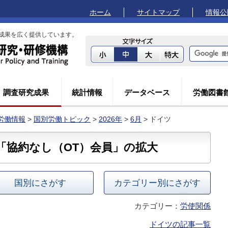
ホーム
サイトマップ
情報公
成果を広く提供しています。
調査研究成果
統計情報
データベース
労働図書
労働情報
>
国別労働トピック
>
2026年
>
6月
> ドイツ
「協約なし（OT）会員」の拡大
国別にさがす
カテゴリー別にさがす
カテゴリー：
労使関係
ドイツの記事一覧