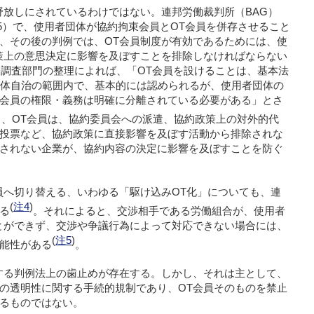
野放しにされているわけではない。連邦労働裁判所（BAG）
 36/05）で、使用者団体が協約拘束会員とOT会員を併存させること
、その後の判例では、OT会員制度が有効であるためには、使
策上の意思決定に影響を及ぼすことを排除しなければならない
会調査部門の整理によれば、「OT会員を設けることは、基本法
団体自治の範囲内で、基本的には認められるが、使用者団体の
T会員の権限・義務は明確に分離されている必要がある」とさ
、OT会員は、協約委員会への派遣、協約政策上の対外的代
投票など、協約政策に直接影響を及ぼす活動から排除されな
されない企業が、協約内容の決定に影響を及ぼすことを防ぐ
員へ切り替える、いわゆる「駆け込みOT化」についても、連
(
注4
)
る
。それによると、交渉相手である労働組合が、使用者
とができず、交渉や争議行為によって対応できない場合には、
(
注5
)
能性がある
。
する判例法上の歯止めが存在する。しかし、それは主として、
の透明性に関する手続的規制であり、OT会員そのものを禁止
るものではない。