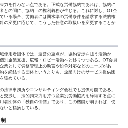
束力を伴わない点である。正式な労働協約であれば、協約に
者との間に、協約上の権利義務が生じる。これに対し、OT企
ている場合、労働者には同水準の労働条件を請求する法的権
針の変更に応じて、こうした任意の取扱いを変更することが
域使用者団体では、運営の重点が、協約交渉を担う活動か
個別企業支援、広報・ロビー活動へと移りつつある。OT会員
企業として労務管理上の助言や紛争対応などのニーズがあ
約を締結する団体というよりも、企業向けのサービス提供団
を強めている。
の法律事務所やコンサルティング会社でも提供可能である。
と交渉し、法的拘束力を持つ産業別労働協約を締結する点に
用者団体の「独自の価値」であり、この機能が弱まれば、使
ないと指摘している。
規制