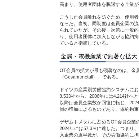
高まり、使用者団体を脱退する企業が
こうした会員離れを防ぐため、使用者
なった。当初、同制度は会員企業の流
られていたが、その後、次第に一般的
り、使用者団体に加入しながら協約拘
ていると指摘している。
金属・電機産業で顕著な拡大
OT会員の拡大が最も顕著なのは、金
（
Gesamtmetall
）」である。
ドイツの産業別労働協約システムにお
9,533社から、2006年には4,21
以降は会員企業数が回復に転じ、2024
員の増加によるものであり、協約拘束
ゲザムトメタルに占めるOT会員企業の割合
2024年には57.3％に達した。つ
入企業の過半数が、その労働協約に拘