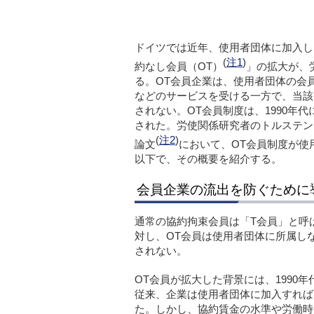
ドイツでは近年、使用者団体に加入し
(
注1
)
約なし会員（OT）
」の拡大が、
る。OT会員企業は、使用者団体の会
などのサービスを受ける一方で、当該
されない。OT会員制度は、1990年
された。労使関係研究者のトルステン
(
注2
)
論文
において、OT会員制度が使
以下で、その概要を紹介する。
会員企業の流出を防ぐために
通常の協約拘束会員は「T会員」と呼
対し、OT会員は使用者団体に所属し
されない。
OT会員が拡大した背景には、1990
従来、企業は使用者団体に加入すれば
た。しかし、協約賃金の水準や労働時