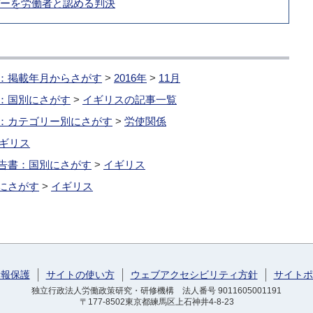
バーを労働者と認める判決
：掲載年月からさがす
>
2016年
>
11月
：国別にさがす
>
イギリスの記事一覧
：カテゴリー別にさがす
>
労使関係
ギリス
告書：国別にさがす
>
イギリス
にさがす
>
イギリス
情報保護
サイトの使い方
ウェブアクセシビリティ方針
サイトポ
独立行政法人労働政策研究・研修機構 法人番号 9011605001191
〒177-8502東京都練馬区上石神井4-8-23