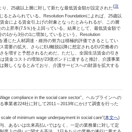
(
注
より、25歳以上層に対して新たな最低賃金額が設定された
じるとみられている。
Resolution Foundation
によれば、25歳以
活賃金による賃金引上げの対象となったとみられるが、この層
金の上昇率(7.5％)を上回っている。結果として、最低賃金額で
分の1から3分の1に増加しているという。
Resolution
を通じた人材調達・維持の努力は積極的評価できるとしてい
ス需要の拡大、さらにEU離脱以降に想定されるEU労働者の
さを増すと予想されるためだ。ただし、全国生活賃金の引き
には賃金コストの増加が23億ポンドに達すると推計、介護事業
は難しくなるとみており、介護サービスへの財源を拡大する
age compliance in the social care sector
"。ヘルプラインへの
事業者224社に対して2011～2013年にかけて調査を行った
e scale of minimum wage underpayment in social care"
(
本文へ
)
与、あるいは出来高払いではなく、一定の業務量に対して定
制度上の扱いに関する手法。1日あたりの業務の遂行に要する