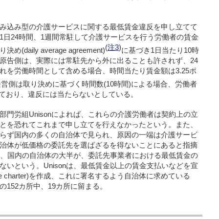
み込み型の介護サービスに関する最低賃金違反を申し立てて
1日24時間、1週間常駐して介護サービスを行う労働者の賃金
(
注3
)
り決め(
daily average agreement
)
に基づき1日当たり10時
原告側は、実際には常駐先から外に出ることも許されず、24
れを労働時間として含める場合、時間当たり賃金額は3.25ポ
営側は取り決めに基づく時間数(10時間)による場合、労働者
れており、違反には当たらないとしている。
部門労組
Unison
によれば、これらの介護労働者は契約上の立
とを恐れてこれまで申し立てを行えなかったという。また、
らず国内の多くの自治体で見られ、原因の一端は介護サービ
治体が低価格の委託先を選ばざるを得ないことにあると指摘
、国内の自治体の大半が、委託先事業者における最低賃金の
ないという。
Unison
は、最低賃金以上の賃金支払いなどを宣
e charter
)を作成、これに署名するよう自治体に求めている
152カ所中、19カ所に留まる。