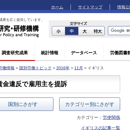
ホーム
サイトマップ
情報公
成果を広く提供しています。
調査研究成果
統計情報
データベース
労働図書
労働情報
>
国別労働トピック
>
2016年
>
11月
> イギリス
賃金違反で雇用主を提訴
国別にさがす
カテゴリー別にさがす
カテゴリー：
労使関係
イギリスの記事一覧