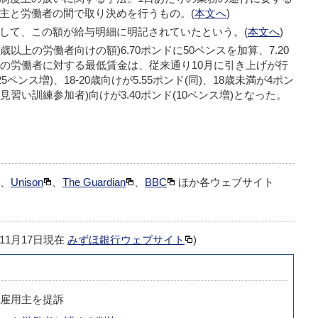
主と労働者の間で取り決めを行うもの。(
本文へ
)
して、この額が給与明細に明記されていたという。(
本文へ
)
1歳以上の労働者向けの額)6.70ポンドに50ペンスを加算、7.20
での労働者に対する最低賃金は、従来通り10月に引き上げが行
25ペンス増)、18-20歳向けが5.55ポンド(同)、18歳未満が4ポン
(見習い訓練参加者)向けが3.40ポンド(10ペンス増)となった。
、
Unison
、
The Guardian
、
BBC
ほか各ウェブサイト
6年11月17日現在
みずほ銀行ウェブサイト
)
雇用主を提訴