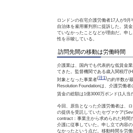
ロンドンの在宅介護労働者17人が9
自治体を雇用審判所に提訴した。賃金
ていなかったことなどが理由だ。申し
性を示唆している。
訪問先間の移動は労働時間
介護業は、国内でも代表的な低賃金業
てきた。監督機関である歳入関税庁(
(
注1
)
対象となった事業者
の約半数が
Resolution Foundation
は、介護労働者
賃金の総額は1億3000万ポンド(1人
今回、原告となった介護労働者は、ロ
の提供を受託していたセヴァケア(
Sev
contract
：事業主から求められた時間
介護に従事していた。申し立て内容の
なかったという点だ。移動時間を労働