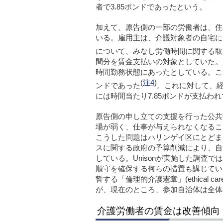
者で3.85ポンドであったという。
加えて、原告側の一部の労働者は、住
いる。雇用主は、介護対象者の自宅に
について、みなし労働時間に関する取
間分を賃金支払いの対象としていた。
時間勤務状態にあったとしている。こ
(
注4
)
ンドであった
。これに対して、経
には時間当たり7.85ポンドが支払わ
原告側の申し立ての支援を行った公共
場が弱く、仕事が与えられなくなるこ
こうした問題はハリンゲイ区にとどま
スに関する政府の予算削減により、自
している。
Unison
が実施した調査では
順守を確保する何らの措置も講じてい
誓する「倫理的介護憲章」(
ethical car
が、現在のところ、参加自治体は全体の
介護労働者の賃金は改善傾向