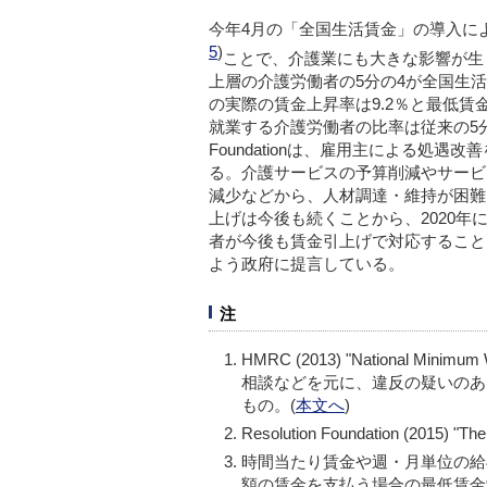
今年4月の「全国生活賃金」の導入に
5
)
ことで、介護業にも大きな影響が生
上層の介護労働者の5分の4が全国生
の実際の賃金上昇率は9.2％と最低賃
就業する介護労働者の比率は従来の5
Foundation
は、雇用主による処遇改善
る。介護サービスの予算削減やサービ
減少などから、人材調達・維持が困難
上げは今後も続くことから、2020年
者が今後も賃金引上げで対応すること
よう政府に提言している。
注
HMRC (2013) "
National Minimum W
相談などを元に、違反の疑いのある
もの。(
本文へ
)
Resolution Foundation (2015) "Th
時間当たり賃金や週・月単位の給
額の賃金を支払う場合の最低賃金