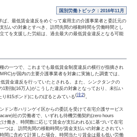
国別労働トピック：2016年11月
月半ば、最低賃金違反をめぐって雇用主の介護事業者と委託元の
支払いの対象とすべき、訪問先間の移動時間を労働時間とし
立てを支援した労組は、過去最大の最低賃金違反となる可能
種の一つで、これまでも最低賃金制度違反の横行が指摘され
HMRC)が国内の主要介護事業者を対象に実施した調査では、
最低賃金違反を行っていたとされる。また、シンクタンクの
の1割強(16万人)がこうした違反の対象となっており、未払い
(
注2
)
当たり815ポンド)にものぼるとみている
。
ンドン市ハリンゲイ区からの委託を受けて在宅介護サービス
acare
)社の労働者で、いずれも待機労働契約(
zero hours
だけ働き、時間数に応じて賃金が支払われる)に基づいて在宅
一つは、訪問先間の移動時間が賃金支払いの対象とされてい
時間に含めて計算した場合、時間当たり賃金は最も低い労働