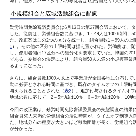
減）。他方、パートタイムの専従者は1組合当たり1人から1.
小規模組合と広域活動組合に配慮
勤労時間免除審議委員会は6月13日の第27回会議において、
した。従前は、労働組合数に基づき、1～49人は1000時間、50
た。改正案はこの2つの区分を統一し、組合員数1～99人の上限
1
）。その他の区分の上限時間は据え置かれた。労働側は、従前
し、使用者側は17区分への細分化を要求していた。韓国の201
である。委員会の決定により、組合員50人未満の小規模事業
るようになった。
さらに、組合員数1000人以上で事業所が全国各地に分布し
動に必要とされる時間に基づき、既存のタイムオフの上限時間
与えられることとされた（
表2
）。追加付与されるタイムオフ
地域の数に応じて、2～5地域は10％、6～9地域は20％、10
今回の改正案は、勤労時間免除審議委員会の実態調査の結果
組合員50人未満の労働組合の活動時間が、タイムオフ制導入
た、地域分布の程度が大きいほど移動距離が長く、労働組合
が分かった。