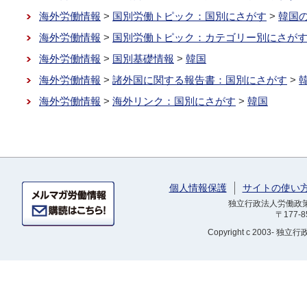
海外労働情報
>
国別労働トピック：国別にさがす
>
韓国
海外労働情報
>
国別労働トピック：カテゴリー別にさが
海外労働情報
>
国別基礎情報
>
韓国
海外労働情報
>
諸外国に関する報告書：国別にさがす
>
海外労働情報
>
海外リンク：国別にさがす
>
韓国
個人情報保護
サイトの使い
独立行政法人労働政策研
〒177-
Copyright
c 2003- 独