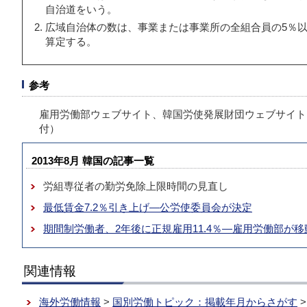
自治道をいう。
広域自治体の数は、事業または事業所の全組合員の5％
算定する。
参考
雇用労働部ウェブサイト、韓国労使発展財団ウェブサイト
付）
2013年8月 韓国の記事一覧
労組専従者の勤労免除上限時間の見直し
最低賃金7.2％引き上げ―公労使委員会が決定
期間制労働者、2年後に正規雇用11.4％―雇用労働部が
関連情報
海外労働情報
>
国別労働トピック：掲載年月からさがす