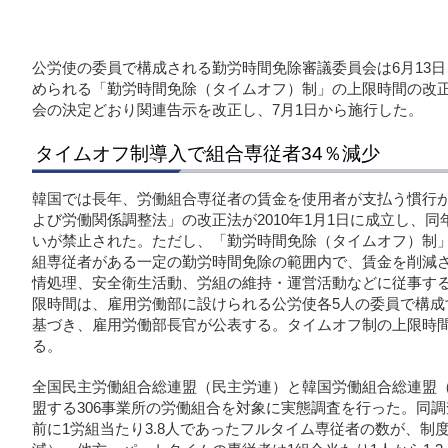
公労使の委員で構成される勤労時間免除審議委員会は6月13
められる「勤労時間免除（タイムオフ）制」の上限時間の改
会の決定どおり関連告示を改正し、7月1日から施行した。
タイムオフ制導入で組合専従者34％減少
韓国では長年、労働組合専従者の賃金を使用者が支払う慣行
よび労働関係調整法」の改正法が2010年1月1日に成立し、同
いが禁止された。ただし、「勤労時間免除（タイムオフ）制
組専従者がある一定の勤労時間免除の範囲内で、賃金を削減
情処理、安全衛生活動、労組の維持・運営活動などに従事す
限時間は、雇用労働部に設けられる公労使各5人の委員で構成
基づき、雇用労働部長官が公表する。タイムオフ制の上限時間
る。
全国民主労働組合総連盟（民主労連）と韓国労働組合総連盟（韓
盟する306事業所の労働組合を対象に実態調査を行った。同
前に1労組当たり3.8人であったフルタイム専従者の数が、制度導