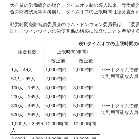
大企業の労働組合の場合、タイムオフ制の導入以来、専従組
合の財務状況等を考慮し、タイムオフの上限時間は据え置か
勤労時間免除審議委員会のキム・ドンウォン委員長は、「委
証し、ウィンウィンの労使関係の構築に役立つことを希望す
表1 タイムオフの上限時間の
組合員数
上限時間(年間)
改正前
改正後
1人～49人
1,000時間
2,000時間
パートタイムで使
で利用可能な人員
50人～99人
2,000時間
100人～199人
3,000時間
3,000時間
200人～299人
4,000時間
4,000時間
300人～499人
5,000時間
5,000時間
パートタイムで使
で利用可能な人員
500人～999人
6,000時間
6,000時間
1,000人～2,999
10,000時間
10,000時間
人