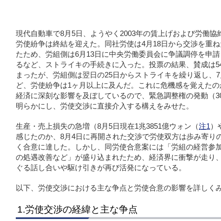
現代自動車で8月5日、ようやく2003年の賃上げおよび労働協
労使紛争は終結を迎えた。同社労使は4月18日から交渉を重
たため、労組側は6月13日に中央労働委員会に争議調停を申請
るなど、ストライキの手続きに入った。投票の結果、賛成は54
まったが、労組側は翌日の25日からストライキを繰り返し、7
ど、労使紛争は1ヶ月以上に及んだ。これに危機感を覚えたの
経済に深刻な影響を及ぼしているので、緊急調整権の発動（3
明らかにし、労使交渉に直接介入する構えをみせた。
生産・売上損失の急増（8月5日現在1兆3851億ウォン（
注1
）
感じたのか、8月4日に再開された交渉で労使双方は歩み寄り
く合意に達した。しかし、同労使合意案には「労組の経営参
の処遇改善など」が盛り込まれたため、経済界に衝撃が走り
ぐる話し合いや駆け引きが再び活発になっている。
以下、労使交渉における主な争点と労使合意の影響を詳しく
1.労使交渉の経緯と主な争点