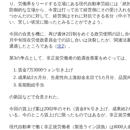
り、労働界をリードする立場にある現代自動車労組には「絶
防御的な立場から、今度は打って出て経営側にその受け入れ
つかんだのに対して、経営側はそれに対抗できる名分（中小
い、苦しい状況に陥ったとみることができよう。
今回の合意を機に、再び週休2日制をめぐる政労使間の話し合
月中旬現在労使政委員会での話し合いは決裂したが、関連法
通過したところである（
注2
）。
第3の争点として、非正規労働者の処遇改善案をめぐっては、
賃金7万3000ウォン引き上げ
成果給2カ月分、生産性向上激励金名目で1カ月分、品質
長期勤続手当
の新設などで合意された。
今回の賃上げ案は2002年のそれ（賃金8％引き上げ、成果給
いる。今のところ賃上げに限ったものではあるが、非正規労
現代自動車で働く非正規労働者（製造ライン請負）は8000人