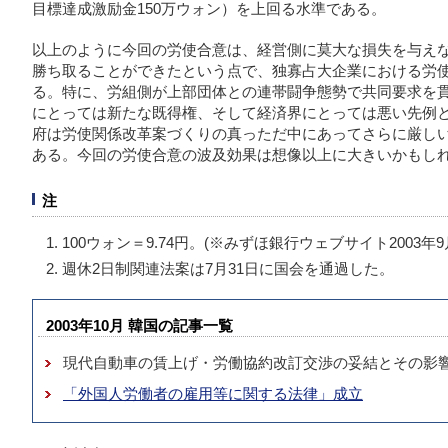
目標達成激励金150万ウォン）を上回る水準である。
以上のように今回の労使合意は、経営側に莫大な損失を与え
勝ち取ることができたという点で、独寡占大企業における労
る。特に、労組側が上部団体との連帯闘争態勢で共同要求を
にとっては新たな既得権、そして経済界にとっては悪い先例
府は労使関係改革案づくりの真っただ中にあってさらに厳し
ある。今回の労使合意の波及効果は想像以上に大きいかもし
注
100ウォン＝9.74円。(※みずほ銀行ウェブサイト2003年
週休2日制関連法案は7月31日に国会を通過した。
2003年10月 韓国の記事一覧
現代自動車の賃上げ・労働協約改訂交渉の妥結とその
「外国人労働者の雇用等に関する法律」成立