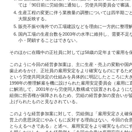
ては「90日前に労組側に通知し、労使共同委員会で審議
生産工程の変更に伴う業務量の調整については四半期ご
大限反映する。
販売不振や海外での工場建設などを理由に一方的に整理
国内工場の生産台数を2003年の水準に維持し、需要不
小・閉鎖することはできない。
そのほかに在職中の正社員に対しては58歳の定年まで雇用を
このように今回の経営参加案は、主に生産・売上の変動や国
歯止めをかけ、正社員の雇用安定をより確実なものにするた
という労使共同決定の仕組みを具体的に明記したところに大
1998年の整理解雇を機に設けられた雇用安定委員会（雇用
に解消して、2001年から労使同人数構成で設置されるよう
組側に拒否権が保障されるため、労組の経営参加の度合いが
上げられたものと見なされている。
このような経営参加案に対して、労組側は「雇用安定さえ確
営上の意思決定にやみくもに反対する理由はない。今回の合
とらえるべきである」と述べ、雇用安定をより確実なものに