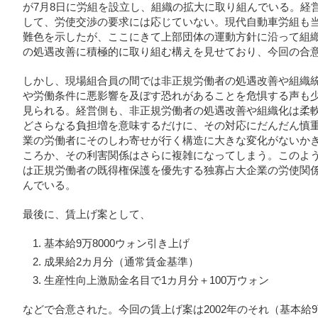
が7月8日に労組を設立し、組織の拡大に取り組んでいる。経
して、労使交渉の要求には応じていない。現代自動車労組も
難色を示したが、ここにきて上部団体の運動方針に沿って組
の処遇改善に積極的に取り組む構えを見せており、今回の合
しかし、現場組合員の間では非正規労働者の処遇改善や組織
や労働条件に悪影響を及ぼす恐れがあることを危惧する声も
見られる。経営側も、非正規労働者の処遇改善や組織化は柔
どさらなる負担増を意味するだけに、その対応にだんだん慎
業の労働者にそのしわ寄せが行く構造に大きな変化がないか
ころか、その利害関係はさらに複雑になってしまう。このよ
は正規労働者の既得権保護を優先する独寡占大企業の労使関
んでいる。
最後に、賃上げ案として、
基本給9万8000ウォン引き上げ
成果給2カ月分（通常賃金基準）
生産性向上激励金名目で1カ月分＋100万ウォン
などで合意された。今回の賃上げ案は2002年のそれ（基本給9