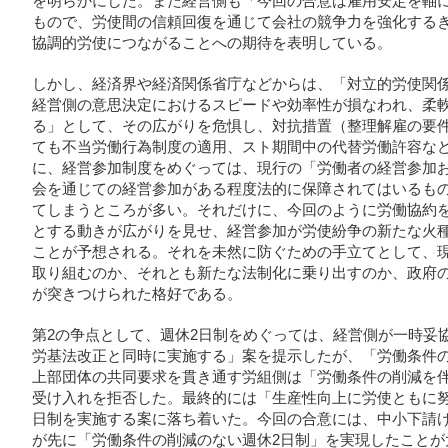
を明らかにした。また経営側も「今回の合意は雇用安定を軸
もので、労使間の信頼回復を通じて会社の競争力を強化する
協調的労使につながることへの期待を表明している。
しかし、経済界や経済関係省庁などからは、「対立的労使関
経営側の意思決定におけるスピードや効率性が損なわれ、柔
る」として、その広がりを危惧し、対抗措置（整理解雇の要
ても不当労働行為制度の適用、スト期間中の代替労働許容な
に、経営参加制度をめぐっては、現行の「労働者の経営参加
会を通じての経営参加がある程度法的に保障されてはいるも
てしまうところが多い。それだけに、今回のように労働協約
とする動きが広がりを見せ、経営参加が労使紛争の新たな火
ことが予想される。それを未然に防ぐための手立てとして、
取り組むのか、それとも新たな法制化に乗り出すのか、政府
が突きつけられた格好である。
第2の争点として、週休2日制をめぐっては、経営側が一時妥
労基法改正と同時に実施する」案を提示したが、「労働条件の
上部団体の共同要求を貫き通す労組側は「労働条件の削減を
受け入れを拒否した。最終的には「生産性向上に労使ともに努
日制を実施する案に落ち着いた。今回の合意には、中小下請
が先に「労働条件の削減のない週休2日制」を実現したことが