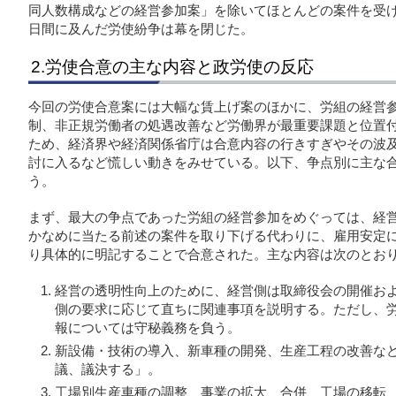
同人数構成などの経営参加案」を除いてほとんどの案件を受け
日間に及んだ労使紛争は幕を閉じた。
2.労使合意の主な内容と政労使の反応
今回の労使合意案には大幅な賃上げ案のほかに、労組の経営参
制、非正規労働者の処遇改善など労働界が最重要課題と位置
ため、経済界や経済関係省庁は合意内容の行きすぎやその波
討に入るなど慌しい動きをみせている。以下、争点別に主な
う。
まず、最大の争点であった労組の経営参加をめぐっては、経
かなめに当たる前述の案件を取り下げる代わりに、雇用安定
り具体的に明記することで合意された。主な内容は次のとお
経営の透明性向上のために、経営側は取締役会の開催お
側の要求に応じて直ちに関連事項を説明する。ただし、
報については守秘義務を負う。
新設備・技術の導入、新車種の開発、生産工程の改善な
議、議決する」。
工場別生産車種の調整、事業の拡大、合併、工場の移転