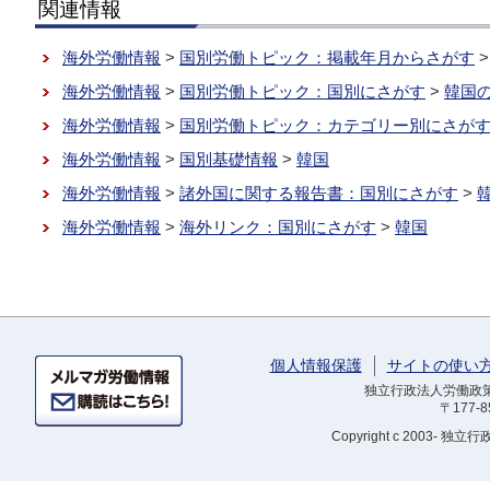
関連情報
海外労働情報
>
国別労働トピック：掲載年月からさがす
海外労働情報
>
国別労働トピック：国別にさがす
>
韓国
海外労働情報
>
国別労働トピック：カテゴリー別にさが
海外労働情報
>
国別基礎情報
>
韓国
海外労働情報
>
諸外国に関する報告書：国別にさがす
>
海外労働情報
>
海外リンク：国別にさがす
>
韓国
個人情報保護
サイトの使い
独立行政法人労働政策研
〒177-
Copyright
c 2003- 独