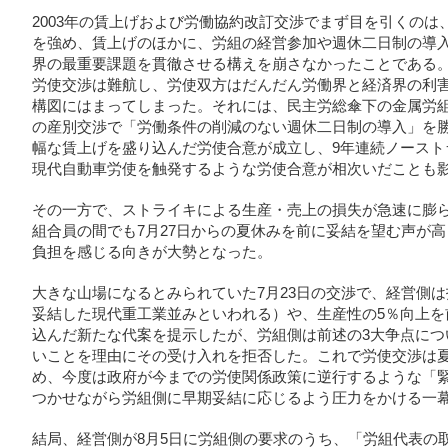
2003年の賃上げおよび労働協約改訂交渉でまず目を引くの
を強め、賃上げのほかに、労組の経営参加や週休二日制の導
界の最重要課題を貫徹させる構えを崩さなかったことである。
労使交渉は難航し、労使双方はだんだん労働界と経済界の利
構図にはまってしまった。それには、民主労総傘下の金属労
の産別交渉で「労働条件の削減のない週休二日制の導入」を
幅な賃上げを盛り込んだ労使合意が成立し、9年連続ノースト
現代自動車労使を触発するような労使合意が相次いだことも
その一方で、ストライキによる生産・売上の損失が急速に膨
組合員の間でも7月27日からの夏休みを前に妥結を望む声が
負担を感じる向きが大勢となった。
大きな山場になるとみられていた7月23日の交渉で、経営側
妥結した現代重工業並みといわれる）や、生産性の5％向上を
込んだ新たな代案を提示したが、労組側は前述の3大争点につ
いことを理由にその受け入れを拒否した。これで労使交渉は
め、今度は政府が今までの労使関係政策に逆行するような「
つかせながら労組側に早期妥結に応じるよう圧力をかける一
結局、経営側が8月5日に労組側の要求のうち、「労組代表の