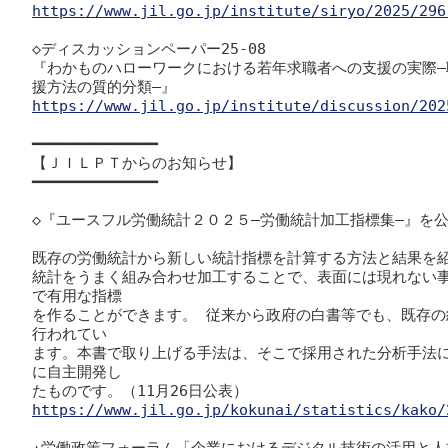
https://www.jil.go.jp/institute/siryo/2025/296
◇ディスカッションペーパー25-08

『わかものハローワークにおける若年求職者への支援の実際
https://www.jil.go.jp/institute/discussion/202
━━━━━━━━━━━━━━

【ＪＩＬＰＴからのお知らせ】

━━━━━━━━━━━━━━

◇『ユースフル労働統計２０２５―労働統計加工指標集―』を公
既存の労働統計から新しい統計指標を計算する方法と結果を紹
統計をうまく組み合わせ加工することで、表面には現れない
で有用な指標

を作ることができます。 従来から政府の白書等でも、既存
行われてい

ます。本書で取り上げる手法は、そこで採用された分析手法
に自主開発し

https://www.jil.go.jp/kokunai/statistics/kako/
★労働政策フォーラム「企業におけるデジタル技術の活用と人材