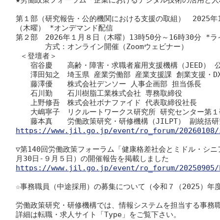
第１部（研究報告・公的機関における支援の取組）　2025年1
（木曜） *オンデマンド配信

第２部　2026年１月８日（木曜）13時50分～16時30分 *ラ
　　　　方式：オンライン開催（
Zoom
ウェビナー）

 ＜登壇者＞

　　宿谷慶　　高齢・障害・求職者雇用支援機構（JEED） 公
　　澤田知之　埼玉県 産業労働部 産業支援課 創業支援・DX
　　藤澤優　　株式会社デンソー 人事企画部 担当係長

　　石川勤　　石川樹脂工業株式会社 専務取締役

　　上野修吾　株式会社ボナファイド 代表取締役社長

　　大嶋寧子　リクルートワークス研究所 研究センター第１
https://www.jil.go.jp/event/ro_forum/20260108/
▽第140回労働政策フォーラム「健康格差社会とミドル・シニ
https://www.jil.go.jp/event/ro_forum/20250905/
☆事務職員（中途採用）の募集について（令和７（2025）年度
労働政策研究・研修機構では、情報システムを担当する事務職
詳細は転職・求人サイト「Type」をご覧下さい。
