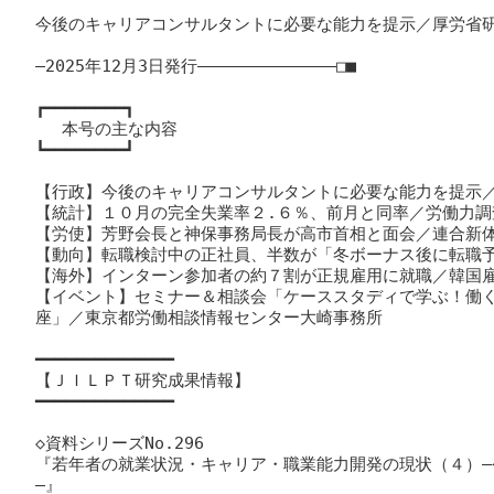
今後のキャリアコンサルタントに必要な能力を提示／厚労省研
―2025年12月3日発行――――――――――――――□■

┏━━━━━━━━┓

　 本号の主な内容

┗━━━━━━━━┛

【行政】今後のキャリアコンサルタントに必要な能力を提示／
【統計】１０月の完全失業率２.６％、前月と同率／労働力調
【労使】芳野会長と神保事務局長が高市首相と面会／連合新体
【動向】転職検討中の正社員、半数が「冬ボーナス後に転職予
【海外】インターン参加者の約７割が正規雇用に就職／韓国雇
【イベント】セミナー＆相談会「ケーススタディで学ぶ！働
座」／東京都労働相談情報センター大崎事務所

━━━━━━━━━━━━━━

【ＪＩＬＰＴ研究成果情報】

━━━━━━━━━━━━━━

◇資料シリーズNo.296

『若年者の就業状況・キャリア・職業能力開発の現状（４）