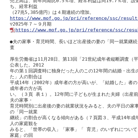
売上高は、前年同期比0.5％増、経常利益は同19.7％増、設
ち、経常利益

https://www.mof.go.jp/pri/reference/ssc/result
https://www.mof.go.jp/pri/reference/ssc/resu
●夫の家事・育児時間、長いほど出産後の妻の「同一就業継
査

厚生労働省は11月28日、第13回「21世紀成年者縦断調査（平
公表した。2012

年の第１回調査時に独身だった人のこの12年間の結婚・出生
た」人の割合は

平成14年（2002年）成年者の方が高いが、「結婚した」者
成年者の方が高

い。（３頁 表１）。12年間に子どもが生まれた夫婦（出産
夫の家事・

育児時間別に出産後の妻の就業状況をみると、夫の平日の家
の「同一就業

継続」の割合が高くなる傾向がある（７頁図３、平成14年成
人の家庭観を

みると、「世帯の収入」「家事」「 育児」のいずれについ
家庭」の回
