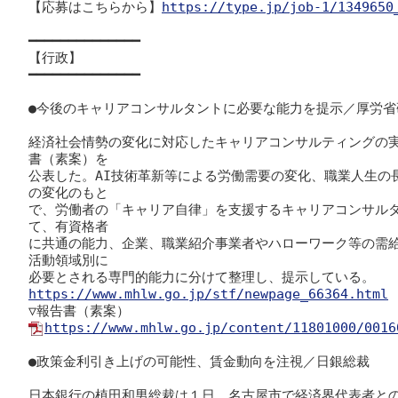
【応募はこちらから】
https://type.jp/job-1/1349650
━━━━━━━━━━━━━━

【行政】

━━━━━━━━━━━━━━

●今後のキャリアコンサルタントに必要な能力を提示／厚労省研
経済社会情勢の変化に対応したキャリアコンサルティングの実
書（素案）を

公表した。AI技術革新等による労働需要の変化、職業人生の
の変化のもと

で、労働者の「キャリア自律」を支援するキャリアコンサル
て、有資格者

に共通の能力、企業、職業紹介事業者やハローワーク等の需
活動領域別に

https://www.mhlw.go.jp/stf/newpage_66364.html
https://www.mhlw.go.jp/content/11801000/0016
●政策金利引き上げの可能性、賃金動向を注視／日銀総裁

日本銀行の植田和男総裁は１日、名古屋市で経済界代表者と