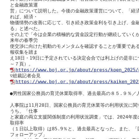
と金融政策運

営」について説明した。今後の金融政策運営について、「経
れば、経済・

物価情勢の改善に応じて、引き続き政策金利を引き上げ、金
る」と述べた。

その上で「今は企業の積極的な賃金設定行動が継続していく
来年の春季労

使交渉に向けた初動のモメンタムを確認することが重要であ
報収集を踏ま

え18日・19日に予定されている決定会合では利上げの是非
https://www.boj.or.jp/about/press/koen_2025/
https://www.boj.or.jp/about/press/kaiken_202
●男性国家公務員の育児休業取得率、過去最高の８５.９％／人
人事院は11月28日、国家公務員の育児休業等の利用状況に
うち、「仕事

と家庭の両立支援関係制度の利用状況調査」では、2024年
取得率

（１日以上取得）は85.9％と、過去最高となった。また、
フォローアップ」
