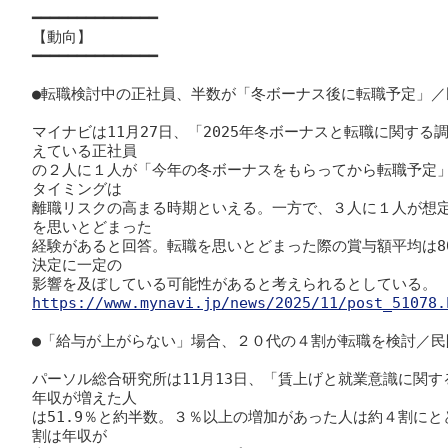
━━━━━━━━━━━━━━

【動向】

━━━━━━━━━━━━━━

●転職検討中の正社員、半数が「冬ボーナス後に転職予定」／
マイナビは11月27日、「2025年冬ボーナスと転職に関す
えている正社員

の２人に１人が「今年の冬ボーナスをもらってから転職予定
タイミングは

離職リスクの高まる時期といえる。一方で、３人に１人が想
を思いとどまった

経験があると回答。転職を思いとどまった際の賞与額平均は8
決定に一定の

https://www.mynavi.jp/news/2025/11/post_51078.
●「給与が上がらない」場合、２０代の４割が転職を検討／民間
パーソル総合研究所は11月13日、「賃上げと就業意識に関す
年収が増えた人

は51.9％と約半数。３％以上の増加があった人は約４割にと
割は年収が
