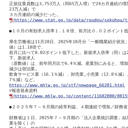
正規従業員数は3,753万人（同65万人増）で24カ月連続の増
23万人減）で

https://www.stat.go.jp/data/roudou/sokuhou/t
●１０月の有効求人倍率１.１８倍、前月比０.０２ポイント低
厚生労働省は11月28日、2025年10月分「一般職業紹介状
値）は1.18倍で、

前月に比べて0.02ポイント低下した。新規求人倍率（同）は2
下。新規求人

（原数値）は、前年同月比で6.4％減。産業別にみると、増加
減少は宿泊業,

飲食サービス業（16.1％減）、卸売業,小売業（12.8％減
https://www.mhlw.go.jp/stf/newpage_66201.html
https://www.mhlw.go.jp/content/11602000/0015
●２０２５年７～９月期の経常利益、４期連続で増加／財務省
財務省は１日、2025年７～９月期の「法人企業統計調査」
業を除く）の
