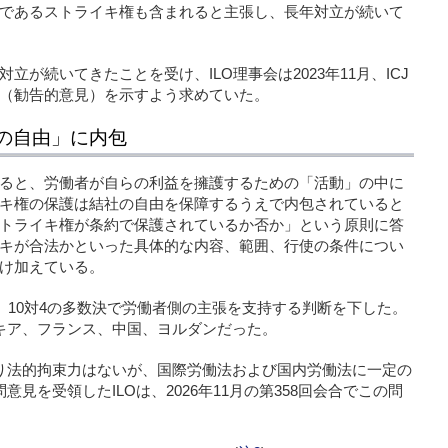
であるストライキ権も含まれると主張し、長年対立が続いて
が続いてきたことを受け、ILO理事会は2023年11月、ICJ
（勧告的意見）を示すよう求めていた。
の自由」に内包
ると、労働者が自らの利益を擁護するための「活動」の中に
キ権の保護は結社の自由を保障するうえで内包されていると
トライキ権が条約で保護されているか否か」という原則に答
キが合法かといった具体的な内容、範囲、行使の条件につい
け加えている。
て、10対4の多数決で労働者側の主張を支持する判断を下した。
キア、フランス、中国、ヨルダンだった。
なり法的拘束力はないが、国際労働法および国内労働法に一定の
意見を受領したILOは、2026年11月の第358回会合でこの問