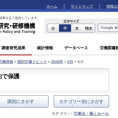
ホーム
サイトマップ
情報公
成果を広く提供しています。
調査研究成果
統計情報
データベース
労働図書
労働情報
>
国別労働トピック
>
2026年
>
5月
> ILO
約で保護
国別にさがす
カテゴリー別にさがす
カテゴリ−：
労働法・働くルール