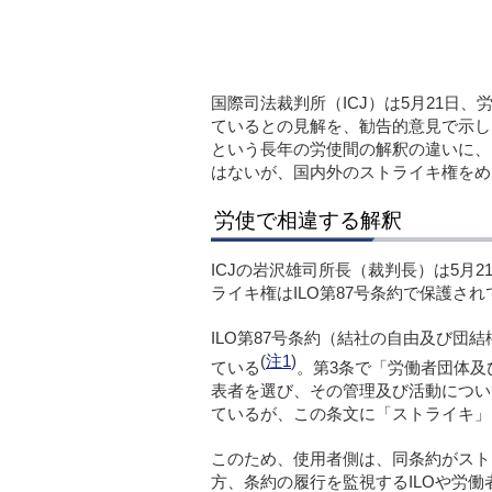
国際司法裁判所（ICJ）は5月21日
ているとの見解を、勧告的意見で示し
という長年の労使間の解釈の違いに、
はないが、国内外のストライキ権をめ
労使で相違する解釈
ICJの岩沢雄司所長（裁判長）は5月
ライキ権はILO第87号条約で保護さ
ILO第87号条約（結社の自由及び
(
注1
)
ている
。第3条で「労働者団体及
表者を選び、その管理及び活動につい
ているが、この条文に「ストライキ」
このため、使用者側は、同条約がスト
方、条約の履行を監視するILOや労