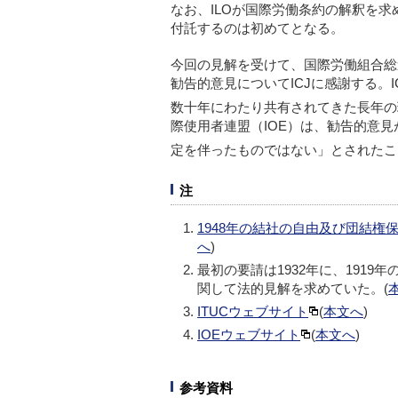
なお、ILOが国際労働条約の解釈を
付託するのは初めてとなる。
今回の見解を受けて、国際労働組合総
勧告的意見についてICJに感謝する。
数十年にわたり共有されてきた長年の
際使用者連盟（IOE）は、勧告的意
定を伴ったものではない」とされたこ
注
1948年の結社の自由及び団結権保
へ
)
最初の要請は1932年に、1919年
関して法的見解を求めていた。(
ITUCウェブサイト
(
本文へ
)
IOEウェブサイト
(
本文へ
)
参考資料