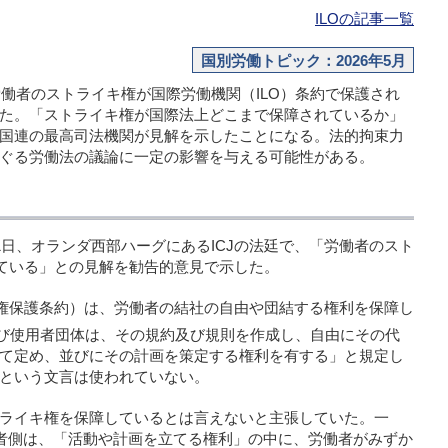
ILOの記事一覧
国別労働トピック：2026年5月
、労働者のストライキ権が国際労働機関（ILO）条約で保護され
た。「ストライキ権が国際法上どこまで保障されているか」
国連の最高司法機関が見解を示したことになる。法的拘束力
ぐる労働法の議論に一定の影響を与える可能性がある。
21日、オランダ西部ハーグにあるICJの法廷で、「労働者のスト
れている」との見解を勧告的意見で示した。
団結権保護条約）は、労働者の結社の自由や団結する権利を保障し
び使用者団体は、その規約及び規則を作成し、自由にその代
て定め、並びにその計画を策定する権利を有する」と規定し
という文言は使われていない。
ライキ権を保障しているとは言えないと主張していた。一
働者側は、「活動や計画を立てる権利」の中に、労働者がみずか