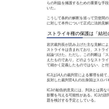
らの利益を擁護するための重要な手段
いた。
こうして条約の解釈を巡って労使間の対立
に対して本件について正式に法的見解
ストライキ権の保護は「結社
岩沢裁判長が読み上げた主な見解によ
ストライキは含まれており、ストライ
結論づけた。ただし、この判断は「ス
えたものであり、どのようなストライ
て細かく定義したものではない、と付
ICJは14人の裁判官による審理を経
反対した裁判官4人の出身国はスロバ
ICJの勧告的意見には、判決とは異
影響を与える可能性がある。ICJの諮問
題を検討する予定としている。