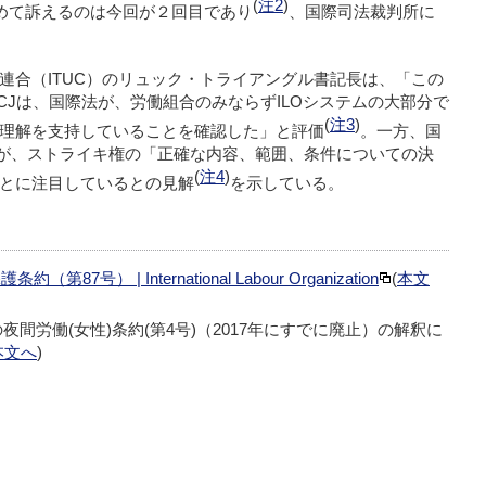
(
注2
)
求めて訴えるのは今回が２回目であり
、国際司法裁判所に
連合（ITUC）のリュック・トライアングル書記長は、「この
ICJは、国際法が、労働組合のみならずILOシステムの大部分で
(
注3
)
理解を支持していることを確認した」と評価
。一方、国
見が、ストライキ権の「正確な内容、範囲、条件についての決
(
注4
)
とに注目しているとの見解
を示している。
護条約（第87号） |
International Labour Organization
(
本文
の夜間労働(女性)条約(第4号)（2017年にすでに廃止）の解釈に
本文へ
)