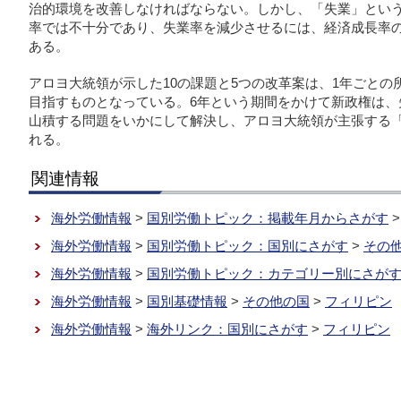
治的環境を改善しなければならない。しかし、「失業」という
率では不十分であり、失業率を減少させるには、経済成長率の
ある。
アロヨ大統領が示した10の課題と5つの改革案は、1年ごとの
目指すものとなっている。6年という期間をかけて新政権は、
山積する問題をいかにして解決し、アロヨ大統領が主張する
れる。
関連情報
海外労働情報
>
国別労働トピック：掲載年月からさがす
海外労働情報
>
国別労働トピック：国別にさがす
>
その
海外労働情報
>
国別労働トピック：カテゴリー別にさが
海外労働情報
>
国別基礎情報
>
その他の国
>
フィリピン
海外労働情報
>
海外リンク：国別にさがす
>
フィリピン