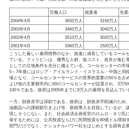
労働人口
就業者
失業
2004年4月
3650万人
3150万人
2003年4月
3460万人
3040万人
2002年4月
3510万人
3020万人
2001年4月
3360万人
2920万人
こうした厳しい雇用情勢のなか、急速に成長しているコール
ている。フィリピンは、優秀な人材、低コスト、改良が進む
としての立地条件を充分に備えている。コールセンターの市場
5～7年後にはロシア・アイルランド・イスラエル・中国と同
場となり、コールセンターサービスの世界的需要の50％を占
よび他の主要都市内に60のコールセンターが設置され、3万5
100％である。政府は2005年までに8万人の雇用を見込んでい
一方、財政赤字は深刻である。政府は、財政赤字削減のため、
油製品への課税額引き上げ等、新税導入を目指しているが、
現しそうにない。また、社会経済企画長官のロムロ・ネリ氏に
保するためには、公共投資ならびに民間投資を80億ドル増加
部門だけでなく、ナショナルパワー社をはじめとする国有企