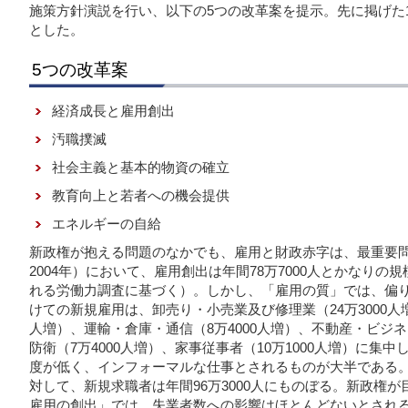
施策方針演説を行い、以下の5つの改革案を提示。先に掲げた
とした。
5つの改革案
経済成長と雇用創出
汚職撲滅
社会主義と基本的物資の確立
教育向上と若者への機会提供
エネルギーの自給
新政権が抱える問題のなかでも、雇用と財政赤字は、最重要問題
2004年）において、雇用創出は年間78万7000人とかなり
れる労働力調査に基づく）。しかし、「雇用の質」では、偏りがみ
けての新規雇用は、卸売り・小売業及び修理業（24万3000人
人増）、運輸・倉庫・通信（8万4000人増）、不動産・ビジネ
防衛（7万4000人増）、家事従事者（10万1000人増）に
度が低く、インフォーマルな仕事とされるものが大半である。ま
対して、新規求職者は年間96万3000人にものぼる。新政権が
雇用の創出」では、失業者数への影響はほとんどないとされ