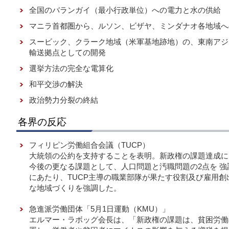
全国のバランガイ（最小行政単位）への電力と水の供給
マニラ首都圏から、ルソン、ビザヤ、ミンダナオ各地域へ
スービック、クラーク地域（米軍基地跡地）の、東南アジ
輸送拠点としての開発
選挙方法の完全な電算化
和平交渉の解決
政治勢力分裂の終結
各界の反応
フィリピン労働組合会議（TUCP）
大統領の公約を支持することを表明。新政権の課題達成に
今後の更なる課題として、人口問題と汚職問題の2点を 強
にあたり、TUCP主導の職業部隊が果たす役割及び雇用
な地域づくりを強調した。
急進派労働団体「5月1日運動（KMU）」
エルマー・ラボッグ会長は、「新政権の課題は、貧困労働