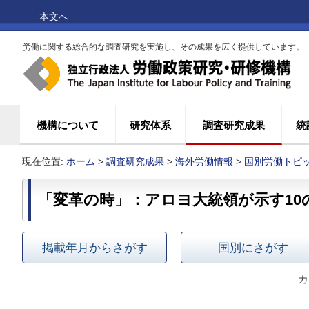
本文へ
労働に関する総合的な調査研究を実施し、その成果を広く提供しています。
機構について
研究体系
調査研究成果
統
現在位置:
ホーム
>
調査研究成果
>
海外労働情報
>
国別労働トピ
「変革の時」：アロヨ大統領が示す10
掲載年月からさがす
国別にさがす
カ