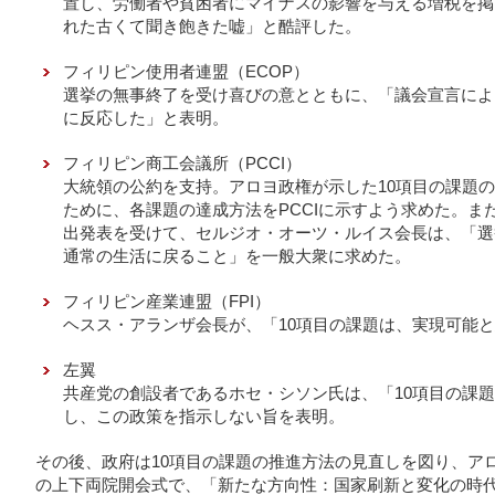
置し、労働者や貧困者にマイナスの影響を与える増税を掲
れた古くて聞き飽きた嘘」と酷評した。
フィリピン使用者連盟（ECOP）
選挙の無事終了を受け喜びの意とともに、「議会宣言によ
に反応した」と表明。
フィリピン商工会議所（PCCI）
大統領の公約を支持。アロヨ政権が示した10項目の課題
ために、各課題の達成方法をPCCIに示すよう求めた。ま
出発表を受けて、セルジオ・オーツ・ルイス会長は、「選
通常の生活に戻ること」を一般大衆に求めた。
フィリピン産業連盟（FPI）
ヘスス・アランザ会長が、「10項目の課題は、実現可能
左翼
共産党の創設者であるホセ・シソン氏は、「10項目の課
し、この政策を指示しない旨を表明。
その後、政府は10項目の課題の推進方法の見直しを図り、アロ
の上下両院開会式で、「新たな方向性：国家刷新と変化の時