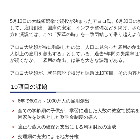
5月10日の大統領選挙で続投が決まったアヨロ氏。6月30日
して、雇用創出、国庫の安定、インフラ整備などを掲げ、さ
方針演説では、この「変革の時」を一致団結して乗り越えよ
アロヨ大統領が特に強調したのは、人口に見合った雇用の創出。
人以上の雇用を創出する」としている。過去5年間の失業率は
が続くなか、「雇用の創出」は最も大きな課題である。
アロヨ大統領が、就任演説で掲げた課題は10項目。その内容
10項目の課題
6年で600万～1000万人の雇用創出
全ての学齢期の子供が、学習に適した人数の教室で授業を
困家族を対象とした奨学金制度の導入
適正な歳入の確保と支出による均衡財政の達成
交通網の充実による地方分権