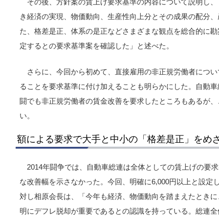
その後、方針案の賃上げ要求基準の内容について説明し、
き経済の実現、物価動向、生産性向上分とその成果の配分、
た、格差是正、体系の是正などさまざまな観点を総合的に勘案
定するとの要求基準案を確認した」と述べた。
さらに、今回から初めて、直接雇用の非正規労働者につい
ることを要求基準に付け加えることも明らかにした。自動車総
闘でも非正規労働者の賃金改善を要求したところもあるが、
い。
額による要求で大手と中小の「格差是正」をめ
2014年闘争では、自動車総連は全体としての賃上げの要
な改善幅を示さなかった。今回、明確に6,000円以上と設
対し相原会長は、「今年も経済、物価動向を踏まえたときに
明にデフレ脱却が重要であるとの認識を持っている。総連全