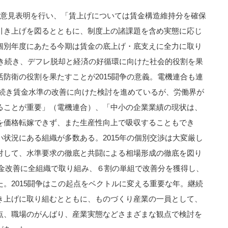
が意見表明を行い、「賃上げについては賃金構造維持分を確保
引き上げを図るとともに、制度上の諸課題を含め実態に応じ
個別年度にあたる今期は賃金の底上げ・底支えに全力に取り
引き続き、デフレ脱却と経済の好循環に向けた社会的役割を果
防衛の役割を果たすことが2015闘争の意義。電機連合も連
年に続き賃金水準の改善に向けた検討を進めているが、労働界が
ることが重要」（電機連合）、「中小の企業業績の現状は、
を価格転嫁できず、また生産性向上で吸収することもでき
状況にある組織が多数ある。2015年の個別交渉は大変厳し
対して、水準要求の徹底と共闘による相場形成の徹底を図り
は賃金改善に全組織で取り組み、６割の単組で改善分を獲得し、
。2015闘争はこの起点をベクトルに変える重要な年。継続
き上げに取り組むとともに、ものづくり産業の一員として、
点、職場のがんばり、産業実態などさまざまな観点で検討を