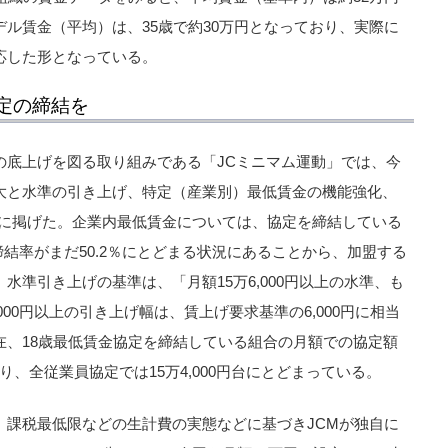
ル賃金（平均）は、35歳で約30万円となっており、実際に
応した形となっている。
定の締結を
の底上げを図る取り組みである「JCミニマム運動」では、今
大と水準の引き上げ、特定（産業別）最低賃金の機能強化、
柱に掲げた。企業内最低賃金については、協定を締結している
で、締結率がまだ50.2％にとどまる状況にあることから、加盟する
水準引き上げの基準は、「月額15万6,000円以上の水準、も
,000円以上の引き上げ幅は、賃上げ要求基準の6,000円に相当
在、18歳最低賃金協定を締結している組合の月額での協定額
おり、全従業員協定では15万4,000円台にとどまっている。
、課税最低限などの生計費の実態などに基づきJCMが独自に