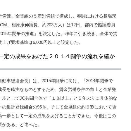
基幹労連、全電線の５産別労組で構成し、春闘における相場形
CM、相原康伸議長、約203万人）は12日、都内で協議委員
「2015年闘争の推進」を決定した。昨年に引き続き、全体で賃
上げ要求基準は6,000円以上と設定した。
一定の成果をあげた２０１４闘争の流れを確か
動車総連会長）は、2015年闘争に向け、「2014年闘争で
成長を確実なものとするため、賃金労働条件の向上と企業発
一歩としてJC共闘全体で『１％以上』と５年ぶりに具体的な
手の集計登録組合の95％、そして全単組の約６割において賃
第一歩として一定の成果をあげることができた。今後はこの
要がある」と述べた。