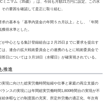
Cミニマム（35歳）」は、今回も月額21万円に設定。この水
、その要因を確認して是正に取り組む。
要求の基本を「基準内賃金の年間５カ月以上」とし、「年間
低獲得水準とした。
どが中心となる集計登録組合は２月25日までに要求を提出す
ては、連合の拡大戦術委員会との連携のもとに戦術委員会で
回答日については３月18日（水曜日）が確実視されている。
も推進
の実現に向けた総実労働時間短縮や仕事と家庭の両立支援の
ランスの実現には年間総実労働時間1,800時間台の実現が不
有給休暇などの制度面の充実、所定外労働の適正化、年次有