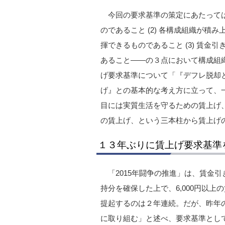
今回の要求基準の策定にあたっては
のであること (2) 各構成組織が積
揮できるものであること (3) 賃
あること――の３点において構成組
げ要求基準について「『デフレ脱却
げ』との基本的な考え方に立って、
目には実質生活を守るための賃上げ
の賃上げ、という三本柱から賃上げ
１３年ぶりに賃上げ要求基準
「2015年闘争の推進」は、賃金
持分を確保した上で、6,000円以
提起するのは２年連続。だが、昨年
に取り組む」と述べ、要求基準とし