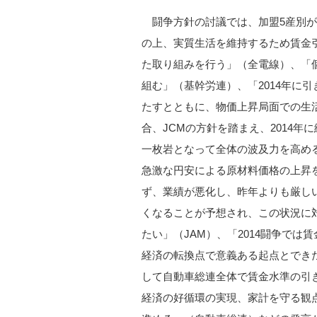
闘争方針の討議では、加盟5産別
の上、実質生活を維持するため賃金
た取り組みを行う」（全電線）、「
組む」（基幹労連）、「2014年に
たすとともに、物価上昇局面での生活
合、JCMの方針を踏まえ、2014
一枚岩となって全体の波及力を高め
急激な円安による原材料価格の上昇
ず、業績が悪化し、昨年よりも厳しい
くなることが予想され、この状況に
たい」（JAM）、「2014闘争で
経済の転換点で意義ある起点とできた
して自動車総連全体で賃金水準の引
経済の好循環の実現、家計を守る観