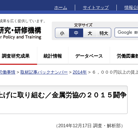
ホーム
サイトマップ
情報公
成果を広く提供しています。
調査研究成果
統計情報
データベース
労働図書
労働事情
>
取材記事バックナンバー
>
2014年
> ６，０００円以上の賃
上げに取り組む／金属労協の２０１５闘争
（2014年12月17日 調査・解析部）