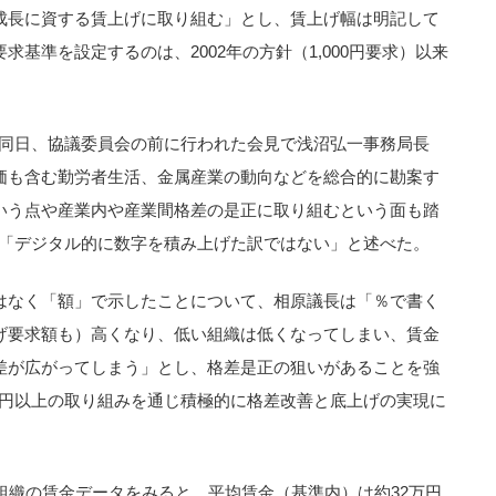
成長に資する賃上げに取り組む」とし、賃上げ幅は明記して
基準を設定するのは、2002年の方針（1,000円要求）以来
て、同日、協議委員会の前に行われた会見で浅沼弘一事務局長
価も含む勤労者生活、金属産業の動向などを総合的に勘案す
いう点や産業内や産業間格差の是正に取り組むという面も踏
し、「デジタル的に数字を積み上げた訳ではない」と述べた。
はなく「額」で示したことについて、相原議長は「％で書く
げ要求額も）高くなり、低い組織は低くなってしまい、賃金
差が広がってしまう」とし、格差是正の狙いがあることを強
00円以上の取り組みを通じ積極的に格差改善と底上げの実現に
組織の賃金データをみると、平均賃金（基準内）は約32万円