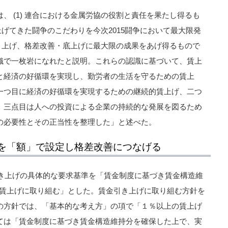
、 (1) 連合における金属労協の役割と責任を果たし得るも
み上げてきた闘争のこだわりを今次2015闘争において最大限発
金引き上げ、格差改善・底上げに最大限の成果をあげ得るもので
織で一枚岩になれたと説明。これらの認識に基づいて、賃上
と経済の好循環を実現し、勤労者の生活を守るための賃上
一つ目に経済の好循環を実現するための継続的賃上げ、二つ
、三点目は人への投資による企業の持続的な発展を図るため
の必要性とその正当性を整理した」と述べた。
を「額」で設定し格差改善につなげる
引き上げの具体的な要求基準を「賃金制度に基づき賃金構造維
上の賃上げに取り組む」とした。賃金引き上げに取り組む方針を
の方針では、「基本的な考え方」の項で「１％以上の賃上げ
ては「賃金制度に基づき賃金構造維持分を確保した上で、実