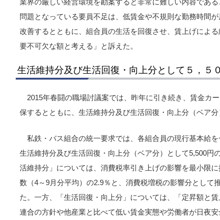
業界の厳しい経営環境を勘案すると非常に難しい内容である
問題となっている要員不足は、低賃金や不規則な勤務時間が
改善するとともに、組合員の生活を回復させ、賃上げによる
要不可欠な額と考える」と訴えた。
生活維持分及び生活回復・向上分として５，５
2015年春闘の職場討議案では、昨年に引き続き、賃金カ
保するとともに、生活維持分及び生活回復・向上分（ベア分
私鉄・バス組合の統一要求では、各組合員の現行基本給を一
生活維持分及び生活回復・向上分（ベア分）として5,500
活維持分」については、消費税率引き上げの影響を最小限に
数（4～9月分平均）の2.9％と、消費税増税の影響分として推計
た。一方、「生活回復・向上分」については、「定昇額と賃
連合の方針や他産業と比べて低い賃金実態や労働者が日夜安