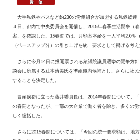
大手私鉄やバスなど約230の労働組合が加盟する私鉄総連（藤
４日、都内で中央委員会を開催し、2015年春季生活闘争（春
案」を確認した。15春闘では、月額基本給を一人平均2.0％（
（ベースアップ分）の引き上げを統一要求として掲げる考え
さらに今月14日に投開票される衆議院議員選挙の闘争方
談会に所属する辻本清美氏を準組織内候補とし、さらに社民
することを決定した。
冒頭挨拶に立った藤井委員長は、2014年春闘について、
の春闘となったが、一部の大企業で働く者を除き、多くの労
しく総括した。
さらに2015春闘については、「今回の統一要求額は、地