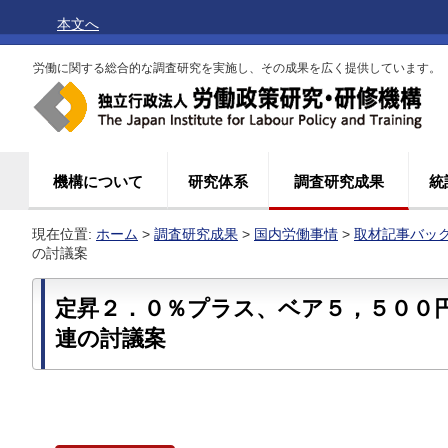
本文へ
労働に関する総合的な調査研究を実施し、その成果を広く提供しています。
機構について
研究体系
調査研究成果
統
現在位置:
ホーム
>
調査研究成果
>
国内労働事情
>
取材記事バッ
の討議案
定昇２．０％プラス、ベア５，５００
連の討議案