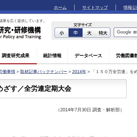
ホーム
サイトマップ
情報公
成果を広く提供しています。
調査研究成果
統計情報
データベース
労働図書
労働事情
>
取材記事バックナンバー
>
2014年
> 「１５０万全労連」を
めざす／全労連定期大会
（2014年7月30日 調査・解析部）