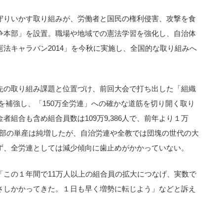
守りいかす取り組みが、労働者と国民の権利侵害、攻撃を食
争本部」を設置。職場や地域での憲法学習を強化し、自治体
法キャラバン2014」を今秋に実施し、全国的な取り組みへ
先の取り組み課題と位置づけ、前回大会で打ち出した「組織
年）を補強し、「150万全労連」への確かな道筋を切り開く取り
組合も含め組合員数は109万9,386人で、前年より１万
ど一部の単産は純増したが、自治労連や全教では団塊の世代の大
ず、全労連としては減少傾向に歯止めがかかっていない。
「この１年間で11万人以上の組合員の拡大につなげ、実数で
さしかかってきた。１日も早く増勢に転じよう」などと訴え