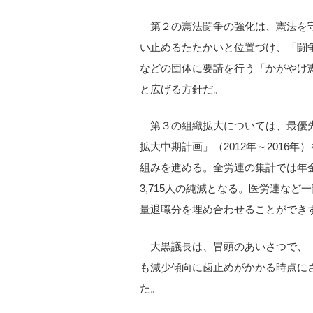
第２の憲法闘争の強化は、憲法を
い止めるたたかいと位置づけ、「闘
などの団体に要請を行う「かがやけ憲
と広げる方針だ。
第３の組織拡大については、最優
拡大中期計画」（2012年～2016
組みを進める。全労連の集計では年金者
3,715人の純減となる。医労連な
量退職分を埋め合わせることができ
大黒議長は、冒頭のあいさつで、
も減少傾向に歯止めがかかる時点に
た。