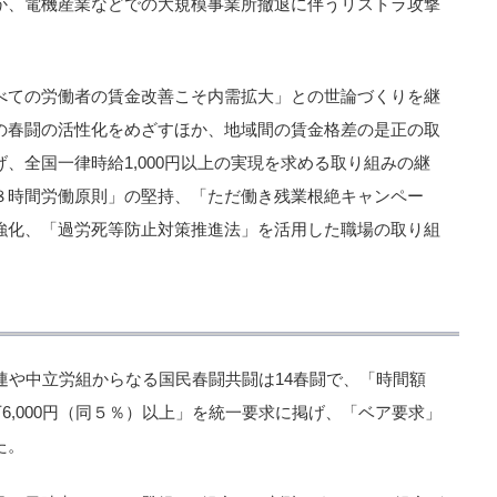
か、電機産業などでの大規模事業所撤退に伴うリストラ攻撃
。
べての労働者の賃金改善こそ内需拡大」との世論づくりを継
の春闘の活性化をめざすほか、地域間の賃金格差の是正の取
、全国一律時給1,000円以上の実現を求める取り組みの継
８時間労働原則」の堅持、「ただ働き残業根絶キャンペー
強化、「過労死等防止対策推進法」を活用した職場の取り組
連や中立労組からなる国民春闘共闘は14春闘で、「時間額
万6,000円（同５％）以上」を統一要求に掲げ、「ベア要求」
た。