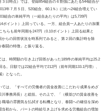
３日時点）では、登録854組合の６割強にあたる544組合が
3年７月５日、520組合、60.1％）に比べ24組合増えてい
3組合の単純平均（一組合あたりの平均）は5,739円
（0.14ポイント）上回っている。一方、組合員一人あたりの加重
り、こちらも前年同期を247円（0.10ポイント）上回る結果と
回からの回答状況を時系列でみると、第２回の集計時を除
今春闘の特徴」と振り返る。
は、時間額の引き上げ回答があった189件の単純平均は25.2
上回る。日額では22組合平均で212円（前年同期133.1円増）、
円減）となった。
ついては、「すべての労働者の賃金改善にこだわり成果をめざ
田川事務局長）と総括。その上で、「（横並びの賃金改善を
いう職場の雰囲気を払拭する転機となり、春闘への確信を深め
闘当初から、パートの時給引き上げを求める労働組合の増加