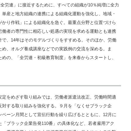
万全労連」に接近するために、すべての組織が10％純増に全力
。単産と地方組織の連携による組織化運動を強化し、地域・
がかり作戦」による組織化を急ぐ。最重点分野と位置づけら
労働者の専門性に相応しい処遇の実現を求める運動とも連携
針で、14年はそのモデルづくりをすすめる。そのほか、労働
ため、オルグ養成講座などでの実践例の交流を深める。ま
ための、「全労連・初級教育制度」を来春からスタートし、
安定をめざす取り組みでは、労働者派遣法改正、労働時間適
反対する取り組みを強化する。９月を「なくせブラック企
ンペーン月間として宣伝行動を繰り広げるとともに、12月に
「ブラック企業告発110番」の具体化など、若者雇用アク