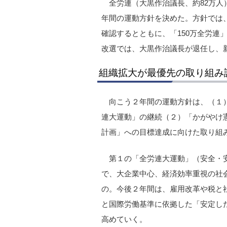
全労連（大黒作治議長、約82万人
年間の運動方針を決めた。方針では
確認するとともに、「150万全労連
改選では、大黒作治議長が退任し、
組織拡大が最優先の取り組み
向こう２年間の運動方針は、（１
連大運動」の継続（２）「かがやけ
計画」への目標達成に向けた取り組
第１の「全労連大運動」（安全・
で、大企業中心、経済効率重視の社
の。今後２年間は、雇用改革や税と
と国際労働基準に依拠した「安定し
高めていく。