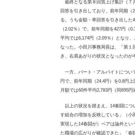
最終となる第８回賃上げ集計（７月
回答を引き出しており、前年同期（201
る。うち金額・率回答を引き出した40
（2.02％）で、前年同期を427円
平均では6,174円（2.09％）とな
なった。小田川事務局長は、「第１
き、右肩あがりの状況となったのが
一方、パート・アルバイトについて
円で、前年同期（24.4円）を0.8円
月額では60件平均2,783円（同895
以上の状況を踏まえ、14春闘に
す組合の増加を反映している」（小
実現した14春闘が）ベアは論外と
た職場の広がりが確認できた」「春