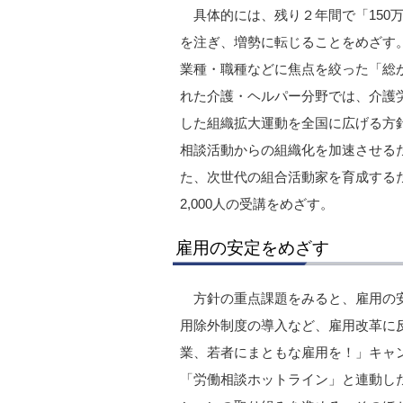
具体的には、残り２年間で「150
を注ぎ、増勢に転じることをめざす
業種・職種などに焦点を絞った「総
れた介護・ヘルパー分野では、介護
した組織拡大運動を全国に広げる方
相談活動からの組織化を加速させる
た、次世代の組合活動家を育成する
2,000人の受講をめざす。
雇用の安定をめざす
方針の重点課題をみると、雇用の
用除外制度の導入など、雇用改革に
業、若者にまともな雇用を！」キャ
「労働相談ホットライン」と連動した