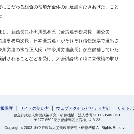
げにこだわる組合の増加が全体の到達点をひきあげた」こと
た。
任し、新議長に小田川義和氏（全労連事務局長、国公労
労連事務局次長、日本医労連）がそれぞれ信任投票で選出さ
奈川労連の水谷正人氏（神奈川労連議長）が立候補していた
検討されることなどを受け、大会討論終了時に立候補の取り
情報保護
サイトの使い方
ウェブアクセシビリティ方針
サイトポ
独立行政法人労働政策研究・研修機構 法人番号 9011605001191
〒177-8502東京都練馬区上石神井4-8-23
Copyright
c 2003- 独立行政法人労働政策研究・研修機構
All Rights Reserved.