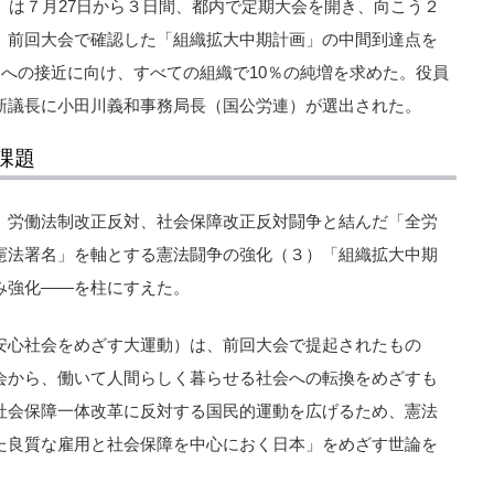
）は７月27日から３日間、都内で定期大会を開き、向こう２
、前回大会で確認した「組織拡大中期計画」の中間到達点を
」への接近に向け、すべての組織で10％の純増を求めた。役員
新議長に小田川義和事務局長（国公労連）が選出された。
課題
）労働法制改正反対、社会保障改正反対闘争と結んだ「全労
憲法署名」を軸とする憲法闘争の強化（３）「組織拡大中期
み強化――を柱にすえた。
安心社会をめざす大運動）は、前回大会で提起されたもの
会から、働いて人間らしく暮らせる社会への転換をめざすも
社会保障一体改革に反対する国民的運動を広げるため、憲法
た良質な雇用と社会保障を中心におく日本」をめざす世論を