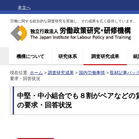
本文へ
労働に関する総合的な調査研究を実施し、その成果を広く提供しています。
機構について
研究体系
調査研究成果
統
現在位置:
ホーム
>
調査研究成果
>
国内労働事情
>
取材記事バッ
要求・回答状況
中堅・中小組合でも８割がベアなどの
の要求・回答状況