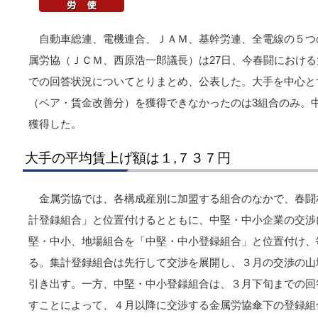
自動車総連、電機連合、ＪＡＭ、基幹労連、全電線の５つ
属労協（ＪＣＭ、西原浩一郎議長）は27日、今春闘におけ
での回答状況についてとりまとめ、公表した。大手を中心と
（ベア・賃金改善分）を獲得できなかったのは3組合のみ。
獲得した。
大手の平均賃上げ額は１,７３７円
金属労協では、各構成産別に加盟する組合のなかで、春闘
計登録組合」と位置付けるとともに、中堅・中小企業の交渉
堅・中小、地場組合を「中堅・中小登録組合」と位置付け、
る。集計登録組合は先行して交渉を展開し、３月の交渉の山
引き出す。一方、中堅・中小登録組合は、３月下旬までの回
すことによって、４月以降に交渉する金属労協傘下の登録組