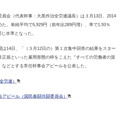
員会（代表幹事：大黒作治全労連議長）は３月13日、2014
。単純平均で5,929円（前年比289円増）、率で1.93％
ぼ同じ水準となった。
は14日、「（３月12日の）第１次集中回答の結果をスター
非正規といった雇用形態の枠をこえた『すべての労働者の賃
」などとする常任幹事会アピールを公表した。
（全労連）
会アピール（国民春闘共闘委員会）