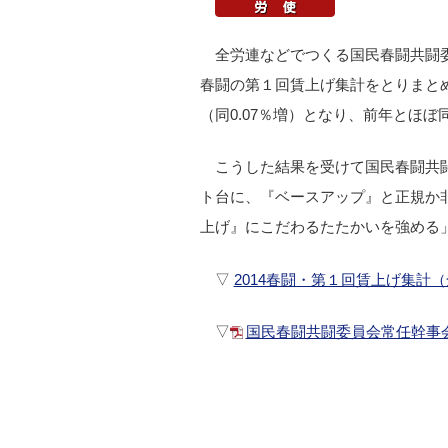
全労連などでつくる国民春闘共闘委
春闘の第１回賃上げ集計をとりまとめた
（同0.07％増）となり、前年とほ
こうした結果を受けて国民春闘共闘
ト台に、『ベースアップ』と正規か
上げ』にこだわるたたかいを強める
▽
2014春闘・第１回賃上げ集計
▽
国民春闘共闘委員会常任幹事