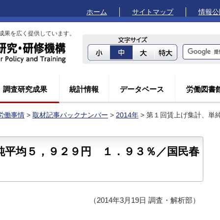
ホーム
サイトマップ
情報公
成果を広く提供しています。
調査研究成果
統計情報
データベース
労働図書
労働事情
>
取材記事バックナンバー
>
2014年
> 第１回賃上げ集計、単
純平均５，９２９円 １．９３％／国民春
（2014年3月19日 調査・解析部）