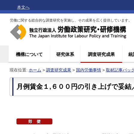
本文へ
労働に関する総合的な調査研究を実施し、その成果を広く提供しています。
機構について
研究体系
調査研究成果
統
現在位置:
ホーム
>
調査研究成果
>
国内労働事情
>
取材記事バッ
月例賃金１,６００円の引き上げで妥結