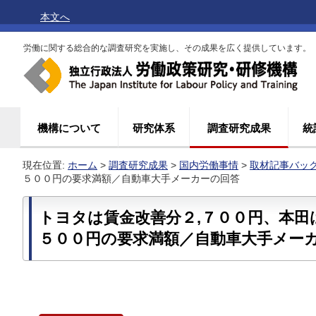
本文へ
労働に関する総合的な調査研究を実施し、その成果を広く提供しています。
機構について
研究体系
調査研究成果
統
現在位置:
ホーム
>
調査研究成果
>
国内労働事情
>
取材記事バッ
５００円の要求満額／自動車大手メーカーの回答
トヨタは賃金改善分２,７００円、本田は
５００円の要求満額／自動車大手メー