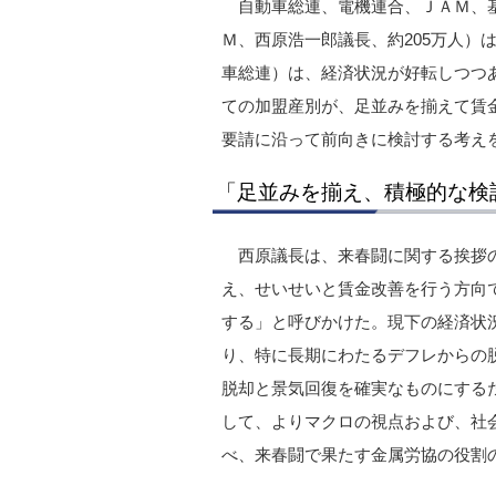
自動車総連、電機連合、ＪＡＭ、
Ｍ、西原浩一郎議長、約205万人）
車総連）は、経済状況が好転しつつ
ての加盟産別が、足並みを揃えて賃
要請に沿って前向きに検討する考え
「足並みを揃え、積極的な検
西原議長は、来春闘に関する挨拶の
え、せいせいと賃金改善を行う方向
する」と呼びかけた。現下の経済状
り、特に長期にわたるデフレからの
脱却と景気回復を確実なものにする
して、よりマクロの視点および、社
べ、来春闘で果たす金属労協の役割