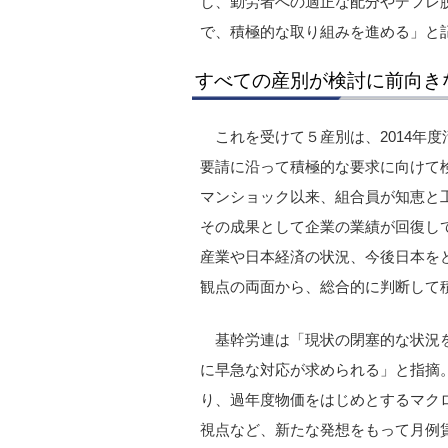
し、勤労者への適正な配分やデフレ
で、積極的な取り組みを進める」と
すべての産別が検討に前向き
これを受けて５産別は、2014年
要請に沿って積極的な要求に向けて
マンショック以来、組合員が知恵と
その成果として企業の業績が回復し
産業や日本経済の状況、今後日本を
観点の両面から、総合的に判断して
基幹労連は「現状の閉塞的な状況
に早急な対応が求められる」と指摘
り、過年度物価をはじめとするマク
視点など、新たな発想をもって月例