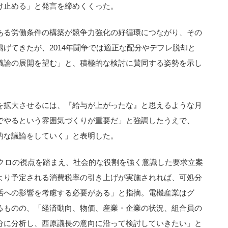
け止める」と発言を締めくくった。
ある労働条件の構築が競争力強化の好循環につながり、その
げてきたが、2014年闘争では適正な配分やデフレ脱却と
議論の展開を望む」と、積極的な検討に賛同する姿勢を示し
を拡大させるには、『給与が上がったな』と思えるような月
でやるという雰囲気づくりが重要だ」と強調したうえで、
的な議論をしていく」と表明した。
マクロの視点を踏まえ、社会的な役割を強く意識した要求立案
より予定される消費税率の引き上げが実施されれば、可処分
活への影響を考慮する必要がある」と指摘。電機産業はグ
るものの、「経済動向、物価、産業・企業の状況、組合員の
分に分析し、西原議長の意向に沿って検討していきたい」と