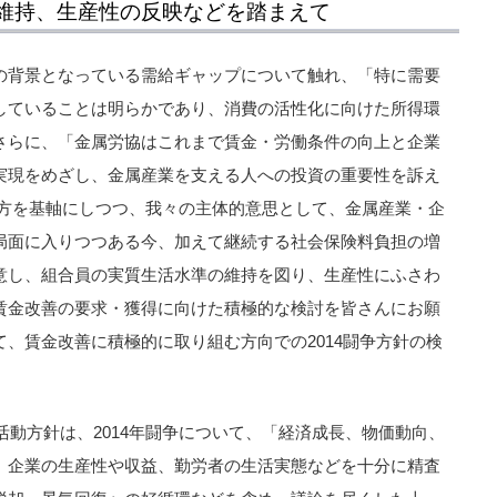
維持、生産性の反映などを踏まえて
の背景となっている需給ギャップについて触れ、「特に需要
していることは明らかであり、消費の活性化に向けた所得環
さらに、「金属労協はこれまで賃金・労働条件の向上と企業
実現をめざし、金属産業を支える人への投資の重要性を訴え
え方を基軸にしつつ、我々の主体的意思として、金属産業・企
局面に入りつつある今、加えて継続する社会保険料負担の増
意し、組合員の実質生活水準の維持を図り、生産性にふさわ
賃金改善の要求・獲得に向けた積極的な検討を皆さんにお願
、賃金改善に積極的に取り組む方向での2014闘争方針の検
度活動方針は、2014年闘争について、「経済成長、物価動向、
、企業の生産性や収益、勤労者の生活実態などを十分に精査