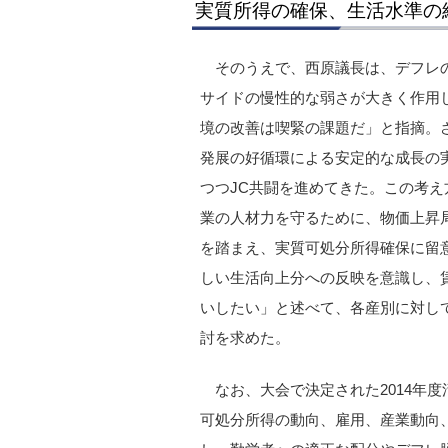
実質所得の確保、生活水準の
そのうえで、西原議長は、デフレ
サイドの慢性的な弱さが大きく作用
境の改善は喫緊の課題だ」と指摘。
発展の好循環による安定的な成長の
つつJC共闘を進めてきた。この考
業の人材力を守るために、物価上昇
を踏まえ、実質可処分所得確保に留
しい生活向上分への反映を意識し、
いしたい」と述べて、各産別に対して
討を求めた。
なお、大会で決定された2014年
可処分所得の動向、雇用、産業動向