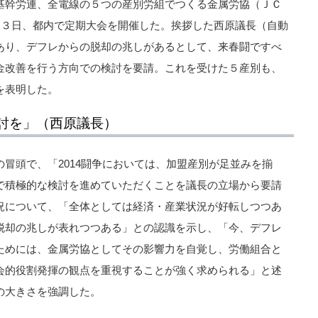
基幹労連、全電線の５つの産別労組でつくる金属労協（ＪＣ
は３日、都内で定期大会を開催した。挨拶した西原議長（自動
あり、デフレからの脱却の兆しがあるとして、来春闘ですべ
金改善を行う方向での検討を要請。これを受けた５産別も、
を表明した。
討を」（西原議長）
冒頭で、「2014闘争においては、加盟産別が足並みを揃
で積極的な検討を進めていただくことを議長の立場から要請
況について、「全体としては経済・産業状況が好転しつつあ
脱却の兆しが表れつつある」との認識を示し、「今、デフレ
ためには、金属労協としてその影響力を自覚し、労働組合と
会的役割発揮の観点を重視することが強く求められる」と述
の大きさを強調した。