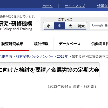
ホーム
サイトマップ
情報公
成果を広く提供しています。
調査研究成果
統計情報
データベース
労働図書
労働事情
>
取材記事バックナンバー
>
2013年
> 加盟５産別に賃金改善
に向けた検討を要請／金属労協の定期大会
（2013年9月4日 調査・解析部）