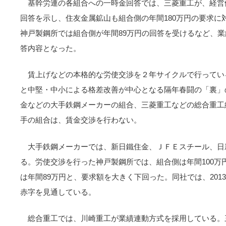
基幹労連の各組合への一時金回答では、三菱重工が、経営
回答を示し、住友金属鉱山も組合側の年間180万円の要求に
神戸製鋼所では組合側が年間89万円の回答を受けるなど、
答内容となった。
賃上げなどの本格的な労使交渉を２年サイクルで行ってい
と中堅・中小による格差改善が中心となる隔年春闘の「裏」
金などの大手鉄鋼メーカーの組合、三菱重工などの総合重工
手の組合は、賃金交渉を行わない。
大手鉄鋼メーカーでは、新日鐵住金、ＪＦＥスチール、日
る。労使交渉を行った神戸製鋼所では、組合側は年間100万
は年間89万円と、要求額を大きく下回った。同社では、201
赤字を見通している。
総合重工では、川崎重工が業績連動方式を採用している。