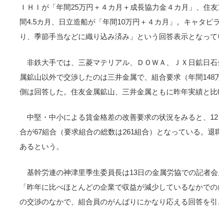
ＩＨＩが「年間25万円＋４カ月＋成長協力金４カ月」、住友重
間4.5カ月、日立造船が「年間10万円＋４カ月」。キャタ
り、季節手当などに織り込み済み」という回答表示となって
非鉄大手では、三菱マテリアル、ＤＯＷＡ、ＪＸ日鉱日石
属鉱山以外で交渉したのは三井金属で、組合要求（年間148万5
側は回答した。住友金属鉱山、三井金属ともに昨年実績と比
中堅・中小による賃金格差の改善要求の状況をみると、1
合が67組合（要求組合の総数は261組合）となっている。退
あるという。
基幹労連の神津里季生委員長は13日の金属労協での記者
「昨年に比べほとんどの企業で収益が減少しているなかでの
の交渉のなかで、組合員のがんばりにかなり応える回答を引